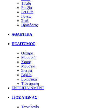
Ταξίδι
Ευεξία
Pet Life
Γονείς
Στυλ
Προτάσεις
ΑΘΛΗΤΙΚΑ
ΠΟΛΙΤΣΜΟΣ
Θέατρο
Μουσική
Χορός
Μουσεία
Σινεμά
Βιβλίο
Εικαστικά
Τηλεόραση
ENTERTAINMENT
22ΟΣ ΑΙΩΝΑΣ
Τεχνολογία