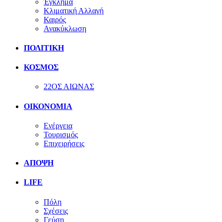
Έγκλημα
Κλιματική Αλλαγή
Καιρός
Ανακύκλωση
ΠΟΛΙΤΙΚΗ
ΚΟΣΜΟΣ
22ΟΣ ΑΙΩΝΑΣ
ΟΙΚΟΝΟΜΙΑ
Ενέργεια
Τουρισμός
Επιχειρήσεις
ΑΠΟΨΗ
LIFE
Πόλη
Σχέσεις
Γεύση