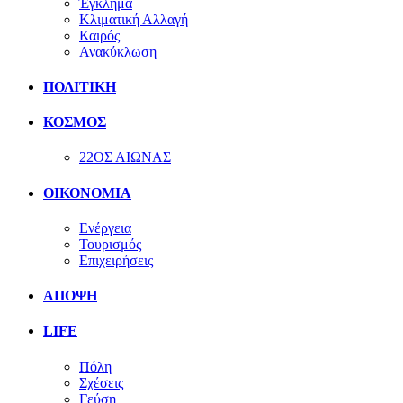
Έγκλημα
Κλιματική Αλλαγή
Καιρός
Ανακύκλωση
ΠΟΛΙΤΙΚΗ
ΚΟΣΜΟΣ
22ΟΣ ΑΙΩΝΑΣ
ΟΙΚΟΝΟΜΙΑ
Ενέργεια
Τουρισμός
Επιχειρήσεις
ΑΠΟΨΗ
LIFE
Πόλη
Σχέσεις
Γεύση