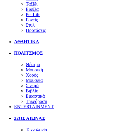
Ταξίδι
Ευεξία
Pet Life
Γονείς
Στυλ
Προτάσεις
ΑΘΛΗΤΙΚΑ
ΠΟΛΙΤΣΜΟΣ
Θέατρο
Μουσική
Χορός
Μουσεία
Σινεμά
Βιβλίο
Εικαστικά
Τηλεόραση
ENTERTAINMENT
22ΟΣ ΑΙΩΝΑΣ
Τεχνολογία