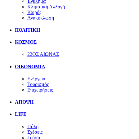
Έγκλημα
Κλιματική Αλλαγή
Καιρός
Ανακύκλωση
ΠΟΛΙΤΙΚΗ
ΚΟΣΜΟΣ
22ΟΣ ΑΙΩΝΑΣ
ΟΙΚΟΝΟΜΙΑ
Ενέργεια
Τουρισμός
Επιχειρήσεις
ΑΠΟΨΗ
LIFE
Πόλη
Σχέσεις
Γεύση