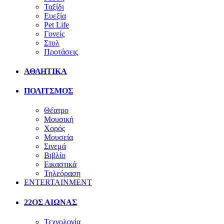
Ταξίδι
Ευεξία
Pet Life
Γονείς
Στυλ
Προτάσεις
ΑΘΛΗΤΙΚΑ
ΠΟΛΙΤΣΜΟΣ
Θέατρο
Μουσική
Χορός
Μουσεία
Σινεμά
Βιβλίο
Εικαστικά
Τηλεόραση
ENTERTAINMENT
22ΟΣ ΑΙΩΝΑΣ
Τεχνολογία