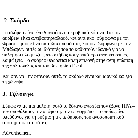
2. Σκόρδο
Το σκόρδο είναι ένα δυνατό αντιμικροβιακό βότανο. Για την
ακρίβεια είναι αντιβακτηριαδιακό, και αντι-ιικό, σύμφωνα με τον
Φροστ – μπορεί να σκοτώσει παράσιτα, λοιπόν. Σύμφωνα με την
Μπάλαρντ, αυτές οι ιδιότητές του το καθιστούν ιδανικό για να
πολεμήσει λοιμώξεις στο στήθος και γενικότερα αναπνευστικές
λοιμώξεις. Το σκόρδο θεωρείται καλή επιλογή στην αντιμετώπιση
της σαλμονέλας και του βακτηρίου E.coli.
Και σαν να μην φτάνουν αυτά, το σκόρδο είναι και ιδανικό και για
τη χώνεψη.
3. Τζίνσενγκ
Σύμφωνα με μια μελέτη, αυτό το βότανο ενισχύει τον άξονα HPA –
τον υποθάλαμο, την υπόφυση, τον επινεφρίδιο – ο οποίος είναι
υπεύθυνος για τη ρύθμιση της απόκρισης του ανοσοποιητικού
συστήματος στο στρες.
Advertisement