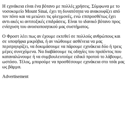
Η εχινάκεια είναι ένα βότανο με πολλές χρήσεις. Σύμφωνα με το
νοσοκομείο Mount Sinai, έχει τη δυνατότητα να ανακουφίζει από
τον πόνο και να μειώνει τις φλεγμονές, ενώ επιπροσθέτως έχει
αντι-ιικές κι αντιτοξικές επιδράσεις. Είναι το ιδανικό βότανο προς
ενίσχυση του ανοσιοποιητικού μας συστήματος.
Ο Φροστ λέει πως αν έχουμε εκτεθεί σε πολλούς ανθρώπους και
σε υποψήφια μικρόβια, ή αν νιώθουμε ασθένεια να μας
περιτριγυρίζει, να δοκιμάσουμε να πάρουμε εχινάκεια δύο ή τρεις
μέρες συνεχόμενα. Να διαβάσουμε τις οδηγίες του προϊόντος που
καταναλώνουμε ή να συμβουλευτούμε ειδικό προτού το λάβουμε,
ωστόσο. Τέλος, μπορούμε να προσθέσουμε εχινάκεια στο τσάι μας
ως βάμμα.
Advertisement