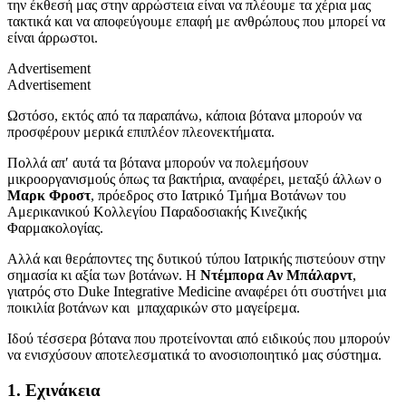
την έκθεσή μας στην αρρώστεια είναι να πλέουμε τα χέρια μας
τακτικά και να αποφεύγουμε επαφή με ανθρώπους που μπορεί να
είναι άρρωστοι.
Advertisement
Advertisement
Ωστόσο, εκτός από τα παραπάνω, κάποια βότανα μπορούν να
προσφέρουν μερικά επιπλέον πλεονεκτήματα.
Πολλά απ′ αυτά τα βότανα μπορούν να πολεμήσουν
μικροοργανισμούς όπως τα βακτήρια, αναφέρει, μεταξύ άλλων ο
Μαρκ Φροστ
, πρόεδρος στο Ιατρικό Τμήμα Βοτάνων του
Αμερικανικού Κολλεγίου Παραδοσιακής Κινεζικής
Φαρμακολογίας.
Αλλά και θεράποντες της δυτικού τύπου Ιατρικής πιστεύουν στην
σημασία κι αξία των βοτάνων. Η
Ντέμπορα Αν Μπάλαρντ
,
γιατρός στο Duke Integrative Medicine αναφέρει ότι συστήνει μια
ποικιλία βοτάνων και μπαχαρικών στο μαγείρεμα.
Ιδού τέσσερα βότανα που προτείνονται από ειδικούς που μπορούν
να ενισχύσουν αποτελεσματικά το ανοσιοποιητικό μας σύστημα.
1. Εχινάκεια