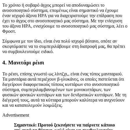
Το χρόνιο ή σοβαρό άγχος μπορεί να αποδυναμώσει το
ανοσοποιητικό σύστημα, επομένως είναι σημαντικό να έχουμε
έναν ισχυρό άξονα HPA για να διαχειριστούμε την επίδραση που
έχει το άγχος στο ανοσοποιητικό μας σύστημα. Με την ενίσχυση
του άξονα HPA, ενισχύουμε το ανοσοποιητικό μας σύστημα, λέει ο
Φροστ.
Σύμφωνα με τον ίδιο, είναι ένα πολύ ισχυρό βότανο, οπότε αν
σκεφτόμαστε να το συμπεριλάβουμε στη διατροφή μας, θα πρέπει
να συμβουλευτούμε ειδικό.
4. Μανιτάρι ρέισι
Το ρέισι, επίσης γνωστό ως λίντζχι,, είναι ένας τύπος μανιταριού.
Τα μανιτάρια αυτά περιέχουν β-γλυκάνες, οι οποίες πιστεύεται ότι
διεγείρουν διαφορετικούς τύπους κυττάρων στο ανοσοποιητικό
σύστημα, συμπεριλαμβανομένων των μονοκυττάρων, των
φυσικών φονικών κυττάρων και των δενδριτικών κυττάρων. Με τη
διέγερσή τους, αυτά τα κύτταρα μπορούν καλύτερα να ανιχνεύουν
και να καταπολεμούν λοιμώξεις.
Advertisement
Σημαντικό: Προτού ξεκινήσετε να παίρνετε κάποιο