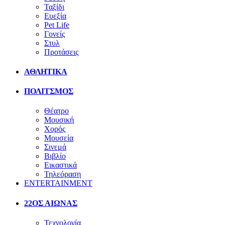
Ταξίδι
Ευεξία
Pet Life
Γονείς
Στυλ
Προτάσεις
ΑΘΛΗΤΙΚΑ
ΠΟΛΙΤΣΜΟΣ
Θέατρο
Μουσική
Χορός
Μουσεία
Σινεμά
Βιβλίο
Εικαστικά
Τηλεόραση
ENTERTAINMENT
22ΟΣ ΑΙΩΝΑΣ
Τεχνολογία