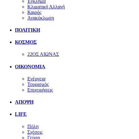
Έγκλημα
Κλιματική Αλλαγή
Καιρός
Ανακύκλωση
ΠΟΛΙΤΙΚΗ
ΚΟΣΜΟΣ
22ΟΣ ΑΙΩΝΑΣ
ΟΙΚΟΝΟΜΙΑ
Ενέργεια
Τουρισμός
Επιχειρήσεις
ΑΠΟΨΗ
LIFE
Πόλη
Σχέσεις
Γεύση