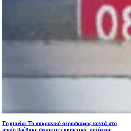
Γερμανία: Το ουκρανικό αεροσκάφος κοντά στο
οποίο βρέθηκε drone με εκρηκτικά, μετέφερε