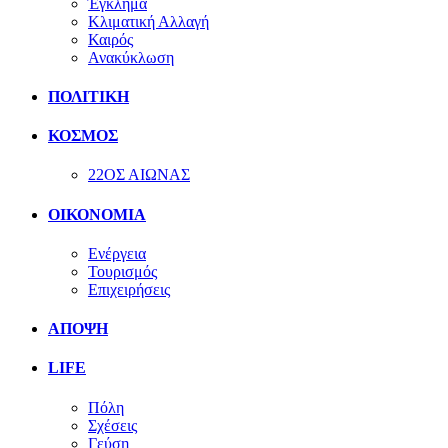
Έγκλημα
Κλιματική Αλλαγή
Καιρός
Ανακύκλωση
ΠΟΛΙΤΙΚΗ
ΚΟΣΜΟΣ
22ΟΣ ΑΙΩΝΑΣ
ΟΙΚΟΝΟΜΙΑ
Ενέργεια
Τουρισμός
Επιχειρήσεις
ΑΠΟΨΗ
LIFE
Πόλη
Σχέσεις
Γεύση