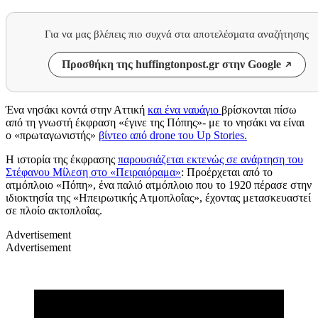
Για να μας βλέπεις πιο συχνά στα αποτελέσματα αναζήτησης
Προσθήκη της huffingtonpost.gr στην Google
Ένα νησάκι κοντά στην Αττική
και ένα ναυάγιο
βρίσκονται πίσω
από τη γνωστή έκφραση «έγινε της Πόπης»- με το νησάκι να είναι
ο «πρωταγωνιστής»
βίντεο από
drone
του
Up Stories.
H
ιστορία της έκφρασης
παρουσιάζεται εκτενώς σε ανάρτηση του
Στέφανου Μίλεση στο «Πειραιόραμα»
: Προέρχεται από το
ατμόπλοιο «Πόπη», ένα παλιό ατμόπλοιο που το 1920 πέρασε στην
ιδιοκτησία της «Ηπειρωτικής Ατμοπλοΐας», έχοντας μετασκευαστεί
σε πλοίο ακτοπλοΐας.
Advertisement
Advertisement