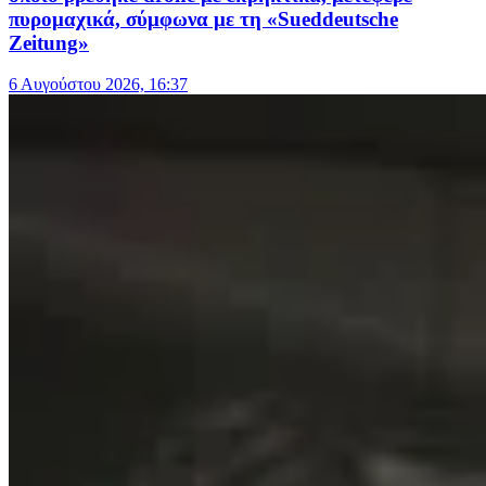
πυρομαχικά, σύμφωνα με τη «Sueddeutsche
Zeitung»
6 Αυγούστου 2026, 16:37