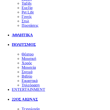
Ταξίδι
Ευεξία
Pet Life
Γονείς
Στυλ
Προτάσεις
ΑΘΛΗΤΙΚΑ
ΠΟΛΙΤΣΜΟΣ
Θέατρο
Μουσική
Χορός
Μουσεία
Σινεμά
Βιβλίο
Εικαστικά
Τηλεόραση
ENTERTAINMENT
22ΟΣ ΑΙΩΝΑΣ
Τεχνολογία