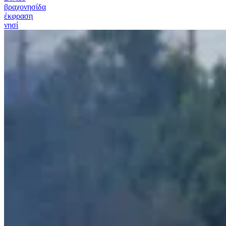
βραχονησίδα
έκφραση
νησί