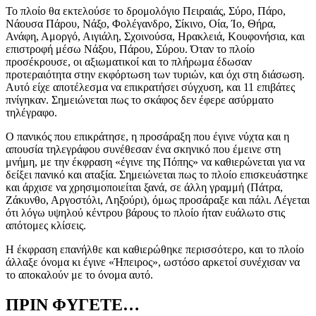
Το πλοίο θα εκτελούσε το δρομολόγιο Πειραιάς, Σύρο, Πάρο,
Νάουσα Πάρου, Νάξο, Φολέγανδρο, Σίκινο, Οία, Ίο, Θήρα,
Ανάφη, Αμοργό, Αιγιάλη, Σχοινούσα, Ηρακλειά, Κουφονήσια, και
επιστροφή μέσω Νάξου, Πάρου, Σύρου. Όταν το πλοίο
προσέκρουσε, οι αξιωματικοί και το πλήρωμα έδωσαν
προτεραιότητα στην εκφόρτωση των τυριών, και όχι στη διάσωση.
Αυτό είχε αποτέλεσμα να επικρατήσει σύγχυση, και 11 επιβάτες
πνίγηκαν. Σημειώνεται πως το σκάφος δεν έφερε ασύρματο
τηλέγραφο.
Ο πανικός που επικράτησε, η προσάραξη που έγινε νύχτα και η
απουσία τηλεγράφου συνέθεσαν ένα σκηνικό που έμεινε στη
μνήμη, με την έκφραση «έγινε της Πόπης» να καθιερώνεται για να
δείξει πανικό και αταξία. Σημειώνεται πως το πλοίο επισκευάστηκε
και άρχισε να χρησιμοποιείται ξανά, σε άλλη γραμμή (Πάτρα,
Ζάκυνθο, Αργοστόλι, Ληξούρι), όμως προσάραξε και πάλι. Λέγεται
ότι λόγω υψηλού κέντρου βάρους το πλοίο ήταν ευάλωτο στις
απότομες κλίσεις.
Η έκφραση επανήλθε και καθιερώθηκε περισσότερο, και το πλοίο
άλλαξε όνομα κι έγινε «Ήπειρος», ωστόσο αρκετοί συνέχισαν να
το αποκαλούν με το όνομα αυτό.
ΠΡΙΝ ΦΥΓΕΤΕ…