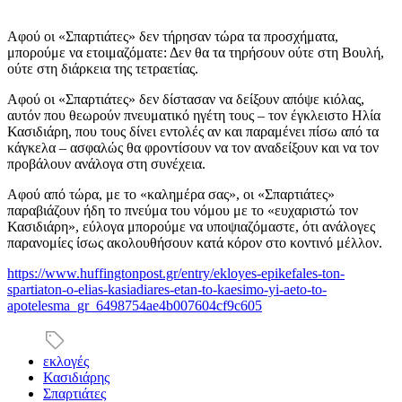
Αφού οι «Σπαρτιάτες» δεν τήρησαν τώρα τα προσχήματα,
μπορούμε να ετοιμαζόματε: Δεν θα τα τηρήσουν ούτε στη Βουλή,
ούτε στη διάρκεια της τετραετίας.
Αφού οι «Σπαρτιάτες» δεν δίστασαν να δείξουν απόψε κιόλας,
αυτόν που θεωρούν πνευματικό ηγέτη τους – τον έγκλειστο Ηλία
Κασιδιάρη, που τους δίνει εντολές αν και παραμένει πίσω από τα
κάγκελα – ασφαλώς θα φροντίσουν να τον αναδείξουν και να τον
προβάλουν ανάλογα στη συνέχεια.
Αφού από τώρα, με το «καλημέρα σας», οι «Σπαρτιάτες»
παραβιάζουν ήδη το πνεύμα του νόμου με το «ευχαριστώ τον
Κασιδιάρη», εύλογα μπορούμε να υποψιαζόμαστε, ότι ανάλογες
παρανομίες ίσως ακολουθήσουν κατά κόρον στο κοντινό μέλλον.
https://www.huffingtonpost.gr/entry/ekloyes-epikefales-ton-
spartiaton-o-elias-kasiadiares-etan-to-kaesimo-yi-aeto-to-
apotelesma_gr_6498754ae4b007604cf9c605
εκλογές
Κασιδιάρης
Σπαρτιάτες