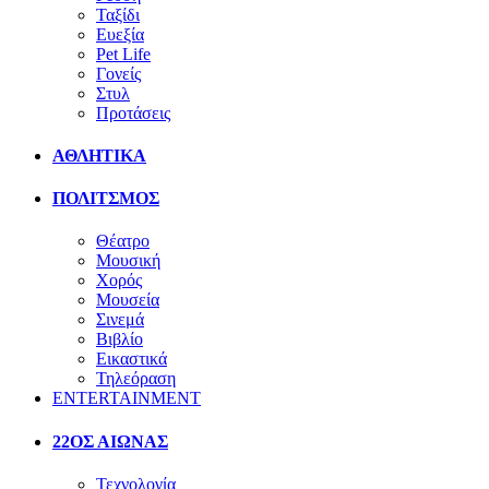
Ταξίδι
Ευεξία
Pet Life
Γονείς
Στυλ
Προτάσεις
ΑΘΛΗΤΙΚΑ
ΠΟΛΙΤΣΜΟΣ
Θέατρο
Μουσική
Χορός
Μουσεία
Σινεμά
Βιβλίο
Εικαστικά
Τηλεόραση
ENTERTAINMENT
22ΟΣ ΑΙΩΝΑΣ
Τεχνολογία