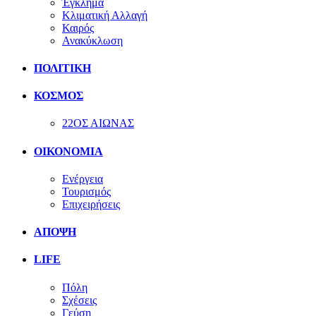
Έγκλημα
Κλιματική Αλλαγή
Καιρός
Ανακύκλωση
ΠΟΛΙΤΙΚΗ
ΚΟΣΜΟΣ
22ΟΣ ΑΙΩΝΑΣ
ΟΙΚΟΝΟΜΙΑ
Ενέργεια
Τουρισμός
Επιχειρήσεις
ΑΠΟΨΗ
LIFE
Πόλη
Σχέσεις
Γεύση