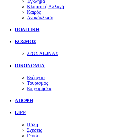
Έγκλημα
Κλιματική Αλλαγή
Καιρός
Ανακύκλωση
ΠΟΛΙΤΙΚΗ
ΚΟΣΜΟΣ
22ΟΣ ΑΙΩΝΑΣ
ΟΙΚΟΝΟΜΙΑ
Ενέργεια
Τουρισμός
Επιχειρήσεις
ΑΠΟΨΗ
LIFE
Πόλη
Σχέσεις
Γεύση