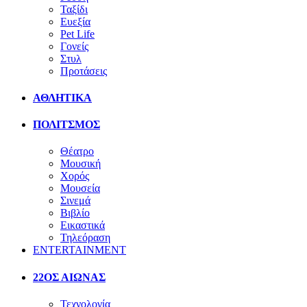
Ταξίδι
Ευεξία
Pet Life
Γονείς
Στυλ
Προτάσεις
ΑΘΛΗΤΙΚΑ
ΠΟΛΙΤΣΜΟΣ
Θέατρο
Μουσική
Χορός
Μουσεία
Σινεμά
Βιβλίο
Εικαστικά
Τηλεόραση
ENTERTAINMENT
22ΟΣ ΑΙΩΝΑΣ
Τεχνολογία