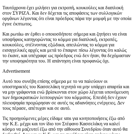
Ταυτόχρονα έχει μιλήσει για εκτροπή, κουκούλες και διαπλοκή
στον ΣΥΡΙΖΑ. Και δεν δέχεται τις αποφάσεις των συλλογικών
οργάνων λέγοντας ότι είναι πρόεδρος πάρα την μομφή με την οποία
έγινε έκπτωτος.
Και ρωτάω αν έρθει ο οποιοσδήποτε σήμερα και ζητήσει να είναι
υποψήφιος κατηγορώντας το κόμμα για διαπλοκή, εκτροπές,
κουκούλες, στέλνοντας εξώδικα, απειλώντας το κόμμα για
εισαγγελικές αρχές και μετά το έπαιρνε πίσω λέγοντας ότι καλώς
το έκανε, και υπέγραφε ως πρόεδρος ενώ δεν ήταν, θα δεχόμασταν
την υποψηφιότητα του. Η απάντηση είναι προφανώς όχι.
Advertisement
Αυτό που συνέβη επίσης σήμερα με το να παλεύουν οι
υποστηρικτές του Κασσελάκη τεχνητά να μην υπάρχει απαρτία και
να μην γράφονται ενώ βρίσκονται στον χώρο λέγεται υπονόμευση
των δημοκρατικών λειτουργιών του κόμματος. Επειδή δεν έχουν
πλειοψηφία προχώρησαν σε αυτές τις αδιανόητες ενέργειες. Δεν
τους πέρασε, απέτυχαν και σε αυτό.
Τις προηγούμενες μέρες είδαμε sms για κινητοποιήσεις έξω από
την Κ.Ε. μέχρι και τον ίδιο τον Στέφανο Κασσελάκη να καλεί
κόσμο να μαζευτεί έξω από την αίθουσα Συνεδρίου όταν αυτό θα