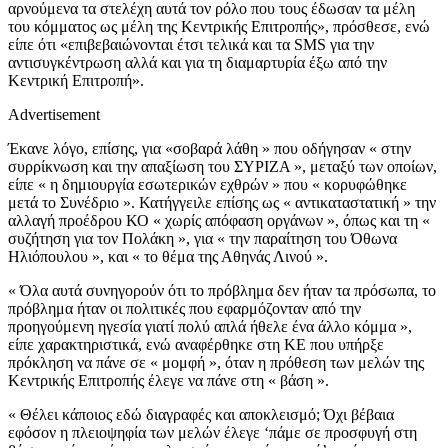
αρνούμενα τα στελέχη αυτά τον ρόλο που τους έδωσαν τα μέλη
του κόμματος ως μέλη της Κεντρικής Επιτροπής», πρόσθεσε, ενώ
είπε ότι «επιβεβαιώνονται έτσι τελικά και τα SMS για την
αντισυγκέντρωση αλλά και για τη διαμαρτυρία έξω από την
Κεντρική Επιτροπή».
Advertisement
Έκανε λόγο, επίσης, για «σοβαρά λάθη » που οδήγησαν « στην
συρρίκνωση και την απαξίωση του ΣΥΡΙΖΑ », μεταξύ των οποίων,
είπε « η δημιουργία εσωτερικών εχθρών » που « κορυφώθηκε
μετά το Συνέδριο ». Κατήγγειλε επίσης ως « αντικαταστατική » την
αλλαγή προέδρου ΚΟ « χωρίς απόφαση οργάνων », όπως και τη «
συζήτηση για τον Πολάκη », για « την παραίτηση του Όθωνα
Ηλιόπουλου », και « το θέμα της Αθηνάς Λινού ».
« Όλα αυτά συνηγορούν ότι το πρόβλημα δεν ήταν τα πρόσωπα, το
πρόβλημα ήταν οι πολιτικές που εφαρμόζονταν από την
προηγούμενη ηγεσία γιατί πολύ απλά ήθελε ένα άλλο κόμμα »,
είπε χαρακτηριστικά, ενώ αναφέρθηκε στη ΚΕ που υπήρξε
πρόκληση να πάνε σε « μομφή », όταν η πρόθεση των μελών της
Κεντρικής Επιτροπής έλεγε να πάνε στη « βάση ».
« Θέλει κάποιος εδώ διαγραφές και αποκλεισμό; Όχι βέβαια
εφόσον η πλειοψηφία των μελών έλεγε ‘πάμε σε προσφυγή στη