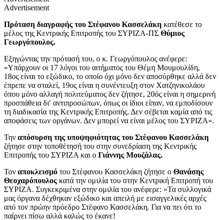
Advertisement
Πρόταση διαγραφής του Στέφανου Κασσελάκη
κατέθεσε το
μέλος της Κεντρικής Επιτροπής του ΣΥΡΙΖΑ-ΠΣ
Θύμιος
Γεωργόπουλος.
Εξηγώντας την πρότασή του, ο κ. Γεωργόπουλος ανέφερε:
«Υπάρχουν οι 17 λόγοι του αιτήματος του Θέμη Μουμουλίδη,
18ος είναι το εξώδικο, το οποίο όχι μόνο δεν αποσύρθηκε αλλά δεν
έπρεπε να σταλεί, 19ος είναι η συνέντευξη στον Χατζηνικολάου
όπου μόνο αλλαγή πολιτεύματος δεν ζήτησε, 20ός είναι η σημερινή
προσπάθεια δι′ αντιπροσώπων, όπως οι ίδιοι είπαν, να εμποδίσουν
τη διαδικασία της Κεντρικής Επιτροπής. Δεν σέβεται καμία από τις
αποφάσεις των οργάνων. Δεν μπορεί να είναι μέλος του ΣΥΡΙΖΑ».
Την
απόσυρση της υποψηφιότητας του Στέφανου Κασσελάκη
ζήτησε στην τοποθέτησή του στην συνεδρίαση της Κεντρικής
Επιτροπής του ΣΥΡΙΖΑ και ο
Γιάννης Μουζάλας.
Τον
αποκλεισμό
του Στέφανου Κασσελάκη ζήτησε ο
Θανάσης
Θεοχαρόπουλος
κατά την ομιλία του στην Κεντρική Επιτροπή του
ΣΥΡΙΖΑ. Συγκεκριμένα στην ομιλία του ανέφερε: «Τα συλλογικά
μας όργανα δέχθηκαν εξώδικο και απειλή με εισαγγελικές αρχές
από τον πρώην πρόεδρο Στέφανο Κασσελάκη. Για να πει ότι το
παίρνει πίσω αλλά καλώς το έκανε!