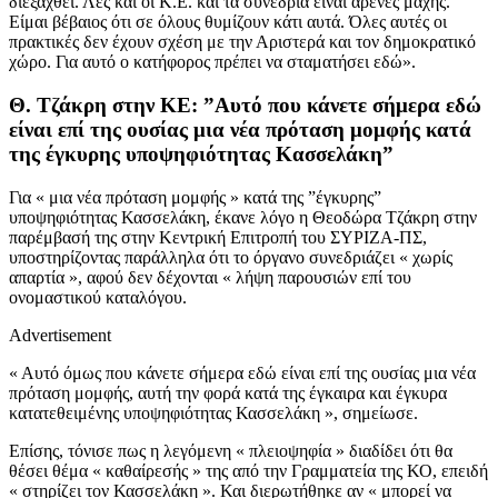
διεξαχθεί. Λες και οι Κ.Ε. και τα συνέδρια είναι αρένες μάχης.
Είμαι βέβαιος ότι σε όλους θυμίζουν κάτι αυτά. Όλες αυτές οι
πρακτικές δεν έχουν σχέση με την Αριστερά και τον δημοκρατικό
χώρο. Για αυτό ο κατήφορος πρέπει να σταματήσει εδώ».
Θ. Τζάκρη στην ΚΕ: ”Αυτό που κάνετε σήμερα εδώ
είναι επί της ουσίας μια νέα πρόταση μομφής κατά
της έγκυρης υποψηφιότητας Κασσελάκη”
Για « μια νέα πρόταση μομφής » κατά της ”έγκυρης”
υποψηφιότητας Κασσελάκη, έκανε λόγο η Θεοδώρα Τζάκρη στην
παρέμβασή της στην Κεντρική Επιτροπή του ΣΥΡΙΖΑ-ΠΣ,
υποστηρίζοντας παράλληλα ότι το όργανο συνεδριάζει « χωρίς
απαρτία », αφού δεν δέχονται « λήψη παρουσιών επί του
ονομαστικού καταλόγου.
Advertisement
« Αυτό όμως που κάνετε σήμερα εδώ είναι επί της ουσίας μια νέα
πρόταση μομφής, αυτή την φορά κατά της έγκαιρα και έγκυρα
κατατεθειμένης υποψηφιότητας Κασσελάκη », σημείωσε.
Επίσης, τόνισε πως η λεγόμενη « πλειοψηφία » διαδίδει ότι θα
θέσει θέμα « καθαίρεσής » της από την Γραμματεία της ΚΟ, επειδή
« στηρίζει τον Κασσελάκη ». Και διερωτήθηκε αν « μπορεί να