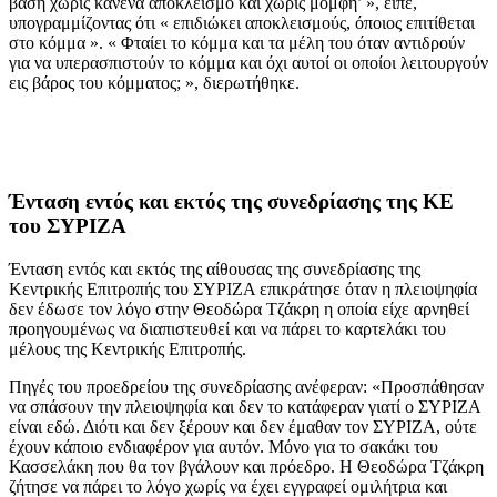
βάση χωρίς κανένα αποκλεισμό και χωρίς μομφή’ », είπε,
υπογραμμίζοντας ότι « επιδιώκει αποκλεισμούς, όποιος επιτίθεται
στο κόμμα ». « Φταίει το κόμμα και τα μέλη του όταν αντιδρούν
για να υπερασπιστούν το κόμμα και όχι αυτοί οι οποίοι λειτουργούν
εις βάρος του κόμματος; », διερωτήθηκε.
Ένταση εντός και εκτός της συνεδρίασης της ΚΕ
του ΣΥΡΙΖΑ
Ένταση εντός και εκτός της αίθουσας της συνεδρίασης της
Κεντρικής Επιτροπής του ΣΥΡΙΖΑ επικράτησε όταν η πλειοψηφία
δεν έδωσε τον λόγο στην Θεοδώρα Τζάκρη η οποία είχε αρνηθεί
προηγουμένως να διαπιστευθεί και να πάρει το καρτελάκι του
μέλους της Κεντρικής Επιτροπής.
Πηγές του προεδρείου της συνεδρίασης ανέφεραν: «Προσπάθησαν
να σπάσουν την πλειοψηφία και δεν το κατάφεραν γιατί ο ΣΥΡΙΖΑ
είναι εδώ. Διότι και δεν ξέρουν και δεν έμαθαν τον ΣΥΡΙΖΑ, ούτε
έχουν κάποιο ενδιαφέρον για αυτόν. Μόνο για το σακάκι του
Κασσελάκη που θα τον βγάλουν και πρόεδρο. Η Θεοδώρα Τζάκρη
ζήτησε να πάρει το λόγο χωρίς να έχει εγγραφεί ομιλήτρια και