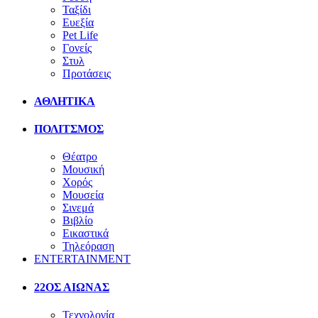
Ταξίδι
Ευεξία
Pet Life
Γονείς
Στυλ
Προτάσεις
ΑΘΛΗΤΙΚΑ
ΠΟΛΙΤΣΜΟΣ
Θέατρο
Μουσική
Χορός
Μουσεία
Σινεμά
Βιβλίο
Εικαστικά
Τηλεόραση
ENTERTAINMENT
22ΟΣ ΑΙΩΝΑΣ
Τεχνολογία