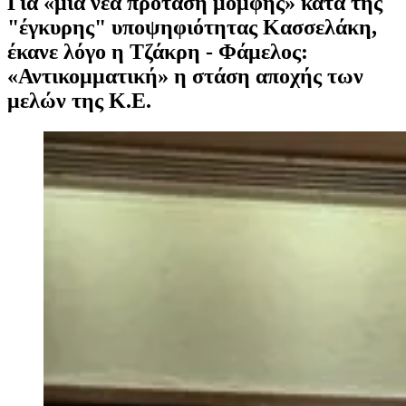
Για «μια νέα πρόταση μομφής» κατά της
"έγκυρης" υποψηφιότητας Κασσελάκη,
έκανε λόγο η Τζάκρη - Φάμελος:
«Αντικομματική» η στάση αποχής των
μελών της Κ.Ε.