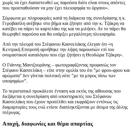
χωρίς να έχει διαπιστευθεί ως παρούσα διότι είναι στους απόντες
που προσπαθούσαν να μην έχει πλειοψηφία το όργανο».
Σύμφωνα με πληροφορίες κατά τη διάρκεια της συνεδρίασης η κ.
Γεροβασίλη ανέβηκε στο βήμα και ζήτησε από την κ. Τζάκρη να
κατέβει να πάρει το καρτελάκι της και να μιλήσει. Αν το πάρει θα
θεωρηθεί παρούσα και θα υπάρξει μεγαλύτερη πλειοψηφία.
Από την πλευρά του Στέφανου Κασσελάκης έλεγαν ότι «η
Κεντρική Επιτροπή αρνήθηκε την λήψη παρουσιών επί του
ονομαστικού καταλόγου που είχε ζητήσει η Θεοδώρα Τζάκρη».
Ο Γιάννης Μαντζουράνης – φωτογραφίζοντας προφανώς τον
Στέφανο Κασσελάκη – είπε στην ομιλία του ότι ”με φρου-φρου και
αρώματα” δεν γίνεται πολιτική ούτε ”με τα μπρος πίσω των
υποψηφίων”.
Το περιστατικό προκάλεσε ένταση και εκτός της αίθουσας που
διεξάγεται η συνεδρίαση από υποστηρικτές του Στέφανου
Κασσελάκη που έχουν προσέλθει και εκφράζουν εντόνως τις
διαμαρτυρίες τους ενώ ενίοτε διαπληκτίζονται με άτομα της άλλης
πτέρυγας.
Αποχή, διαφωνίες και θέμα απαρτίας