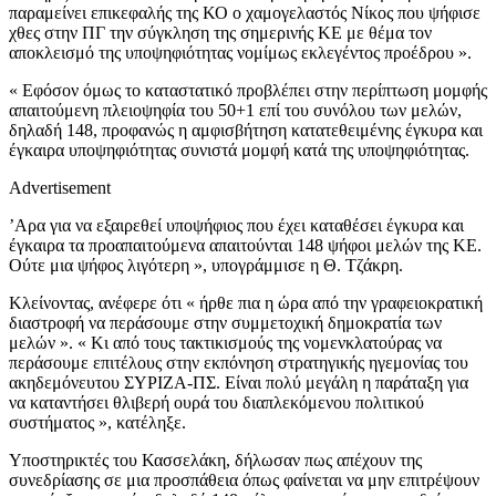
παραμείνει επικεφαλής της ΚΟ ο χαμογελαστός Νίκος που ψήφισε
χθες στην ΠΓ την σύγκληση της σημερινής ΚΕ με θέμα τον
αποκλεισμό της υποψηφιότητας νομίμως εκλεγέντος προέδρου ».
« Εφόσον όμως το καταστατικό προβλέπει στην περίπτωση μομφής
απαιτούμενη πλειοψηφία του 50+1 επί του συνόλου των μελών,
δηλαδή 148, προφανώς η αμφισβήτηση κατατεθειμένης έγκυρα και
έγκαιρα υποψηφιότητας συνιστά μομφή κατά της υποψηφιότητας.
Advertisement
’Αρα για να εξαιρεθεί υποψήφιος που έχει καταθέσει έγκυρα και
έγκαιρα τα προαπαιτούμενα απαιτούνται 148 ψήφοι μελών της ΚΕ.
Ούτε μια ψήφος λιγότερη », υπογράμμισε η Θ. Τζάκρη.
Κλείνοντας, ανέφερε ότι « ήρθε πια η ώρα από την γραφειοκρατική
διαστροφή να περάσουμε στην συμμετοχική δημοκρατία των
μελών ». « Κι από τους τακτικισμούς της νομενκλατούρας να
περάσουμε επιτέλους στην εκπόνηση στρατηγικής ηγεμονίας του
ακηδεμόνευτου ΣΥΡΙΖΑ-ΠΣ. Είναι πολύ μεγάλη η παράταξη για
να καταντήσει θλιβερή ουρά του διαπλεκόμενου πολιτικού
συστήματος », κατέληξε.
Υποστηρικτές του Κασσελάκη, δήλωσαν πως απέχουν της
συνεδρίασης σε μια προσπάθεια όπως φαίνεται να μην επιτρέψουν