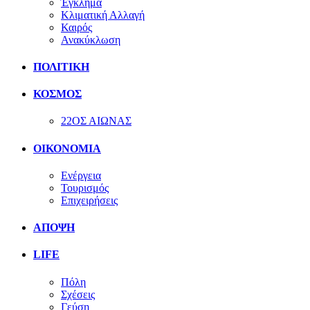
Έγκλημα
Κλιματική Αλλαγή
Καιρός
Ανακύκλωση
ΠΟΛΙΤΙΚΗ
ΚΟΣΜΟΣ
22ΟΣ ΑΙΩΝΑΣ
ΟΙΚΟΝΟΜΙΑ
Ενέργεια
Τουρισμός
Επιχειρήσεις
ΑΠΟΨΗ
LIFE
Πόλη
Σχέσεις
Γεύση