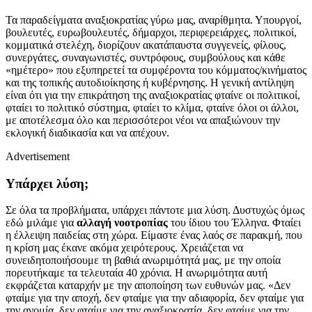
Τα παραδείγματα αναξιοκρατίας γύρω μας, αναρίθμητα. Υπουργοί,
βουλευτές, ευρωβουλευτές, δήμαρχοι, περιφερειάρχες, πολιτικοί,
κομματικά στελέχη, διορίζουν ακατάπαυστα συγγενείς, φίλους,
συνεργάτες, συναγωνιστές, συντρόφους, συμβούλους και κάθε
«ημέτερο» που εξυπηρετεί τα συμφέροντα του κόμματος/κινήματος
και της τοπικής αυτοδιοίκησης ή κυβέρνησης. Η γενική αντίληψη
είναι ότι για την επικράτηση της αναξιοκρατίας φταίνε οι πολιτικοί,
φταίει το πολιτικό σύστημα, φταίει το κλίμα, φταίνε όλοι οι άλλοι,
με αποτέλεσμα όλο και περισσότεροι νέοι να απαξιώνουν την
εκλογική διαδικασία και να απέχουν.
Advertisement
Υπάρχει λύση;
Σε όλα τα προβλήματα, υπάρχει πάντοτε μια λύση. Δυστυχώς όμως
εδώ μιλάμε για
αλλαγή νοοτροπίας
του ίδιου του Έλληνα. Φταίει
η έλλειψη παιδείας στη χώρα. Είμαστε ένας λαός σε παρακμή, που
η κρίση μας έκανε ακόμα χειρότερους. Χρειάζεται να
συνειδητοποιήσουμε τη βαθιά ανωριμότητά μας, με την οποία
πορευτήκαμε τα τελευταία 40 χρόνια. Η ανωριμότητα αυτή
εκφράζεται καταρχήν με την αποποίηση των ευθυνών μας. «Δεν
φταίμε για την αποχή, δεν φταίμε για την αδιαφορία, δεν φταίμε για
την ανομία, δεν φταίμε για την αναξιοκρατία, δεν φταίμε για την