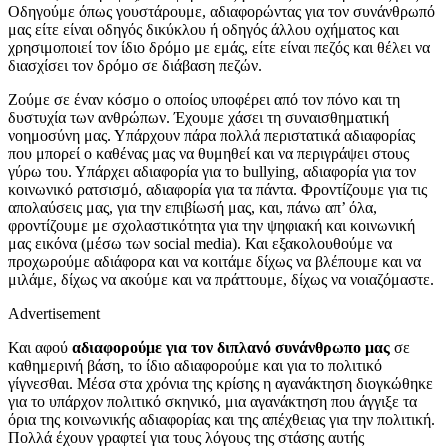
Οδηγούμε όπως γουστάρουμε, αδιαφορώντας για τον συνάνθρωπό
μας είτε είναι οδηγός δικύκλου ή οδηγός άλλου οχήματος και
χρησιμοποιεί τον ίδιο δρόμο με εμάς, είτε είναι πεζός και θέλει να
διασχίσει τον δρόμο σε διάβαση πεζών.
Ζούμε σε έναν κόσμο ο οποίος υποφέρει από τον πόνο και τη
δυστυχία των ανθρώπων. Έχουμε χάσει τη συναισθηματική
νοημοσύνη μας. Υπάρχουν πάρα πολλά περιστατικά αδιαφορίας
που μπορεί ο καθένας μας να θυμηθεί και να περιγράψει στους
γύρω του. Υπάρχει αδιαφορία για το bullying, αδιαφορία για τον
κοινωνικό ρατσισμό, αδιαφορία για τα πάντα. Φροντίζουμε για τις
απολαύσεις μας, για την επιβίωσή μας, και, πάνω απ’ όλα,
φροντίζουμε με σχολαστικότητα για την ψηφιακή και κοινωνική
μας εικόνα (μέσω των social media). Και εξακολουθούμε να
προχωρούμε αδιάφορα και να κοιτάμε δίχως να βλέπουμε και να
μιλάμε, δίχως να ακούμε και να πράττουμε, δίχως να νοιαζόμαστε.
Advertisement
Και αφού
αδιαφορούμε για τον διπλανό συνάνθρωπο μας
σε
καθημερινή βάση, το ίδιο αδιαφορούμε και για το πολιτικό
γίγνεσθαι. Μέσα στα χρόνια της κρίσης η αγανάκτηση διογκώθηκε
για το υπάρχον πολιτικό σκηνικό, μια αγανάκτηση που άγγιξε τα
όρια της κοινωνικής αδιαφορίας και της απέχθειας για την πολιτική.
Πολλά έχουν γραφτεί για τους λόγους της στάσης αυτής