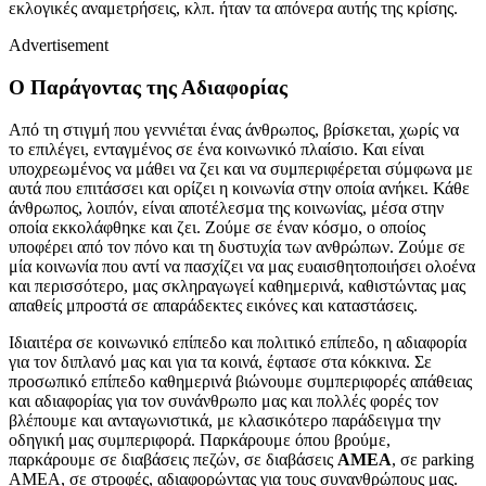
εκλογικές αναμετρήσεις, κλπ. ήταν τα απόνερα αυτής της κρίσης.
Advertisement
Ο Παράγοντας της Αδιαφορίας
Από τη στιγμή που γεννιέται ένας άνθρωπος, βρίσκεται, χωρίς να
το επιλέγει, ενταγμένος σε ένα κοινωνικό πλαίσιο. Και είναι
υποχρεωμένος να μάθει να ζει και να συμπεριφέρεται σύμφωνα με
αυτά που επιτάσσει και ορίζει η κοινωνία στην οποία ανήκει. Κάθε
άνθρωπος, λοιπόν, είναι αποτέλεσμα της κοινωνίας, μέσα στην
οποία εκκολάφθηκε και ζει. Ζούμε σε έναν κόσμο, ο οποίος
υποφέρει από τον πόνο και τη δυστυχία των ανθρώπων. Ζούμε σε
μία κοινωνία που αντί να πασχίζει να μας ευαισθητοποιήσει ολοένα
και περισσότερο, μας σκληραγωγεί καθημερινά, καθιστώντας μας
απαθείς μπροστά σε απαράδεκτες εικόνες και καταστάσεις.
Ιδιαιτέρα σε κοινωνικό επίπεδο και πολιτικό επίπεδο, η αδιαφορία
για τον διπλανό μας και για τα κοινά, έφτασε στα κόκκινα. Σε
προσωπικό επίπεδο καθημερινά βιώνουμε συμπεριφορές απάθειας
και αδιαφορίας για τον συνάνθρωπο μας και πολλές φορές τον
βλέπουμε και ανταγωνιστικά, με κλασικότερο παράδειγμα την
οδηγική μας συμπεριφορά. Παρκάρουμε όπου βρούμε,
παρκάρουμε σε διαβάσεις πεζών, σε διαβάσεις
ΑΜΕΑ
, σε parking
ΑΜΕΑ, σε στροφές, αδιαφορώντας για τους συνανθρώπους μας.