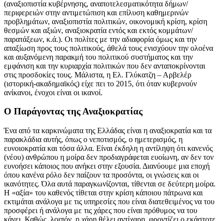
(αναξιοπιστία κυβέρνησης, αναποτελεσματικότητα δήμων/
περιφερειών στην αντιμετώπιση και επίλυση καθημερινών
προβλημάτων, αναξιοπιστία πολιτικών, οικονομική κρίση, κρίση
θεσμών και αξιών, αναξιοκρατία εντός και εκτός κομμάτων/
παρατάξεων, κ.ά.). Οι πολίτες με την αδιαφορία όμως και την
απαξίωση προς τους πολιτικούς, άθελά τους ενισχύουν την ολοένα
και αυξανόμενη παρακμή του πολιτικού συστήματος και την
εμφάνιση και την κυριαρχία πολιτικών που δεν ανταποκρίνονται
στις προσδοκίες τους. Μάλιστα, η Ελ. Γλύκατζη – Αρβελέρ
(ιστορική-ακαδημαϊκός) είχε πει το 2015, ότι όταν κυβερνούν
ανίκανοι, ένοχοι είναι οι ικανοί.
Ο Παράγοντας της Αναξιοκρατίας
Ένα από τα καρκινώματα της Ελλάδας είναι η αναξιοκρατία και τα
παρακλάδια αυτής, όπως ο νεποτισμός, ο ημετερισμός, η
ευνοιοκρατία και τόσα άλλα. Είναι έκδηλη η αντίληψη ότι κανενός
(νέου) ανθρώπου η μοίρα δεν προδιαγράφεται ευοίωνη, αν δεν τον
ευνοήσει κάποιος που ανήκει στην εξουσία. Διανύουμε μια εποχή
όπου κανένα ρόλο δεν παίζουν τα προσόντα, οι γνώσεις και οι
ικανότητες. Όλα αυτά παραγκωνίζονται, τίθενται σε δεύτερη μοίρα.
Η «αξία» του καθενός τίθεται στην κρίση κάποιου πάτρωνα και
εκτιμάται ανάλογα με τις υπηρεσίες που είναι διατεθειμένος να του
προσφέρει ή ανάλογα με τις χάρες που είναι πρόθυμος να του
κάνει. Καθώς, λοιπόν, η χάρη θέλει αντίχαρη, φροντίζει ο εκάστοτε