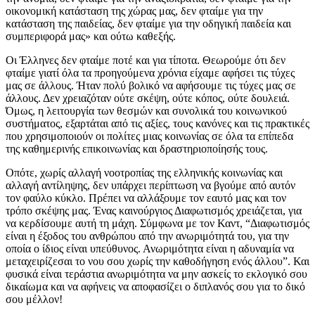
οικονομική κατάσταση της χώρας μας, δεν φταίμε για την
κατάσταση της παιδείας, δεν φταίμε για την οδηγική παιδεία και
συμπεριφορά μας» και ούτω καθεξής.
Οι Έλληνες δεν φταίμε ποτέ και για τίποτα. Θεωρούμε ότι δεν
φταίμε γιατί όλα τα προηγούμενα χρόνια είχαμε αφήσει τις τύχες
μας σε άλλους. Ήταν πολύ βολικό να αφήσουμε τις τύχες μας σε
άλλους. Δεν χρειαζόταν ούτε σκέψη, ούτε κόπος, ούτε δουλειά.
Όμως, η λειτουργία των θεσμών και συνολικά του κοινωνικού
συστήματος, εξαρτάται από τις αξίες, τους κανόνες και τις πρακτικές
που χρησιμοποιούν οι πολίτες μιας κοινωνίας σε όλα τα επίπεδα
της καθημερινής επικοινωνίας και δραστηριοποίησής τους.
Οπότε, χωρίς αλλαγή νοοτροπίας της ελληνικής κοινωνίας και
αλλαγή αντίληψης, δεν υπάρχει περίπτωση να βγούμε από αυτόν
τον φαύλο κύκλο. Πρέπει να αλλάξουμε τον εαυτό μας και τον
τρόπο σκέψης μας. Ένας καινούργιος Διαφωτισμός χρειάζεται, για
να κερδίσουμε αυτή τη μάχη. Σύμφωνα με τον Καντ, “Διαφωτισμός
είναι η έξοδος του ανθρώπου από την ανωριμότητά του, για την
οποία ο ίδιος είναι υπεύθυνος. Ανωριμότητα είναι η αδυναμία να
μεταχειρίζεσαι το νου σου χωρίς την καθοδήγηση ενός άλλου”. Και
φυσικά είναι τεράστια ανωριμότητα να μην ασκείς το εκλογικό σου
δικαίωμα και να αφήνεις να αποφασίζει ο διπλανός σου για το δικό
σου μέλλον!