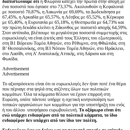
διαπιστώνουμε ότι
η Φλώρινα κατέχει την πρωτιά στην αποχή με
ένα ποσοστό που έφτασε στο 73,37%. Ακολουθούν η Κεφαλονιά
με ποσοστό 70,87%, η Λακωνία με 69,69%, τα Δωδεκάνησα με
67,45%, η Αρκαδία με 65,57%, η Λέσβος με 65,52%, η Κέρκυρα
με 65,40%, η Ευρυτανία με 65,18%, η Θεσπρωτία με 64,73% και
την πρώτη δεκάδα κλείνει η Ζάκυνθος με ποσοστό αποχής 64,59%.
Στον αντίποδα, βλέπουμε τα μεγαλύτερα ποσοστά συμμετοχής στις
ευρωεκλογές να είναι (εκτός από τους Έλληνες του εξωτερικού),
στη Β1 Βόρειου Τομέα Αθηνών, στο Ρέθυμνο, στη Φθιώτιδα, στη
Β’ Θεσσαλονίκης, στη Β3 Νότιου Τομέα Αθηνών, στο Ηράκλειο,
στο Λασίθι, στη Α’ Ανατολικής Αττικής, στη Λάρισα και στη
Φωκίδα.
Advertisement
Advertisement
Το αξιοπρόσεκτο είναι ότι οι ευρωεκλογές δεν ήταν ποτέ ένα θέμα
που πέρναγε στα ψηλά στις ατζέντες όλων των πολιτικών
κομμάτων. Όλα τα κόμματα θέλουν να έχουν επιρροή στη
Ευρώπη, οπότε πάντοτε υπήρχε η σχετική κινητοποίηση των
τοπικών οργανώσεων των κομμάτων για την υποστήριξη του ενός
ή του άλλου υποψήφιου ευρωβουλευτή.
Το οξύμωρο είναι ότι
ενώ υπάρχει ενδιαφέρον από τα πολιτικά κόμματα, το ίδιο
ενδιαφέρον δεν υπάρχει από τον ίδιο τον πολίτη.