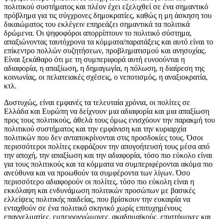
πολιτικού συστήματος και πλέον έχει εξελιχθεί σε ένα σημαντικό
πρόβλημα για τις σύγχρονες δημοκρατίες, καθώς η μη άσκηση του
δικαιώματος του εκλέγειν επηρεάζει σημαντικά τα πολιτικά
δρώμενα. Οι ψηφοφόροι απορρίπτουν το πολιτικό σύστημα,
απαξιώνοντας ταυτόχρονα τα κόμματα/παρατάξεις και αυτό είναι το
επίκεντρο πολλών συζητήσεων, προβληματισμού και ανησυχίας.
Είναι ξεκάθαρο ότι με τη συμπεριφορά αυτή ευνοούνται η
αδιαφορία, η απαξίωση, η δημαγωγία, η πόλωση, η διαίρεση της
κοινωνίας, οι πελατειακές σχέσεις, ο νεποτισμός, η αναξιοκρατία,
κτλ.
Δυστυχώς, είναι εμφανές τα τελευταία χρόνια, οι πολίτες σε
Ελλάδα και Ευρώπη να δείχνουν μια αδιαφορία και μια απαξίωση
προς τους πολιτικούς, άθελά τους όμως ενισχύουν την παρακμή του
πολιτικού συστήματος και την εμφάνιση και την κυριαρχία
πολιτικών που δεν ανταποκρίνονται στις προσδοκίες τους. Όσοι
περισσότεροι πολίτες εκφράζουν την απογοήτευσή τους μέσα από
την αποχή, την απαξίωση και την αδιαφορία, τόσο πιο εύκολο είναι
για τους πολιτικούς και τα κόμματα να συμπεριφέρονται ακόμα πιο
ανεύθυνα και να προωθούν τα συμφέροντα των λίγων. Όσο
περισσότερο αδιαφορούν οι πολίτες, τόσο πιο εύκολη είναι η
εκκόλαψη και ενδυνάμωση πολιτικών προσώπων με βασικές
ελλείψεις πολιτικής παιδείας, που βρίσκουν την ευκαιρία να
ενταχθούν σε ένα πολιτικό σκηνικό χωρίς επιτυχημένους
επαγγελματίες, εμπειρογνώμονες, ακαδημαϊκούς, επιστήμονες και