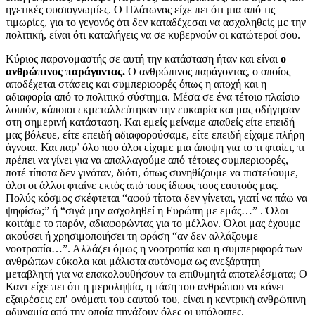
ηγετικές φυσιογνωμίες. Ο Πλάτωνας είχε πει ότι μια από τις
τιμωρίες, για το γεγονός ότι δεν καταδέχεσαι να ασχοληθείς με την
πολιτική, είναι ότι καταλήγεις να σε κυβερνούν οι κατώτεροί σου.
Κύριος παρονομαστής σε αυτή την κατάσταση ήταν και είναι
ο
ανθρώπινος παράγοντας.
Ο ανθρώπινος παράγοντας, ο οποίος
αποδέχεται στάσεις και συμπεριφορές όπως η αποχή και η
αδιαφορία από το πολιτικό σύστημα. Μέσα σε ένα τέτοιο πλαίσιο
λοιπόν, κάποιοι εκμεταλλεύτηκαν την ευκαιρία και μας οδήγησαν
στη σημερινή κατάσταση. Και εμείς μείναμε απαθείς είτε επειδή
μας βόλευε, είτε επειδή αδιαφορούσαμε, είτε επειδή είχαμε πλήρη
άγνοια. Και παρ’ όλο που όλοι είχαμε μια άποψη για το τι φταίει, τι
πρέπει να γίνει για να απαλλαγούμε από τέτοιες συμπεριφορές,
ποτέ τίποτα δεν γινόταν, διότι, όπως συνηθίζουμε να πιστεύουμε,
όλοι οι άλλοι φταίνε εκτός από τους ίδιους τους εαυτούς μας.
Πολύς κόσμος σκέφτεται “αφού τίποτα δεν γίνεται, γιατί να πάω να
ψηφίσω;” ή “σιγά μην ασχοληθεί η Ευρώπη με εμάς…” . Όλοι
κοιτάμε το παρόν, αδιαφορώντας για το μέλλον. Όλοι μας έχουμε
ακούσει ή χρησιμοποιήσει τη φράση “αν δεν αλλάξουμε
νοοτροπία…”. Αλλάζει όμως η νοοτροπία και η συμπεριφορά των
ανθρώπων εύκολα και μάλιστα αυτόνομα ως ανεξάρτητη
μεταβλητή για να επακολουθήσουν τα επιθυμητά αποτελέσματα; Ο
Καντ είχε πει ότι η μεροληψία, η τάση του ανθρώπου να κάνει
εξαιρέσεις επ′ ονόματι του εαυτού του, είναι η κεντρική ανθρώπινη
αδυναμία από την οποία πηγάζουν όλες οι υπόλοιπες.