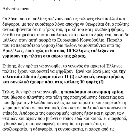
Advertisement
Οι λόγοι που οι πολίτες απέχουν από τις εκλογές είναι πολλοί και
διάφοροι, με τον κυριότερο λόγο αποχής να θεωρείται ότι ο πολίτης
αντιλαμβάνεται ότι η ψήφος του, η δική του και μοναδική ψήφος,
δεν θα επηρεάσει τίποτα απολύτως στα πολιτικά δρώμενα, ποσό δε
μάλλον, όταν αυτή αφορά το Ευρωπαϊκό Κοινοβούλιο. Παρόλο
που τα περισσότερα νομοσχέδια πλέον, νομοθετούνται από τις
Βρυξέλλες, δυστυχώς
οι 6 στους 10 Έλληνες επέλεξαν να
γυρίσουν την πλάτη στο αύριο της χώρας.
Επίσης, δεν πρέπει να αγνοηθεί το γεγονός ότι αρκετοί Έλληνες
πολίτες έχουν κουραστεί να ψηφίζουν, ξανά και ξανά μιας κα
ι την
τελευταία 24ετία έχουμε κάνει 11 (!) εκλογικές αναμετρήσεις
και συνολικά έχουμε πάει στις κάλπες 30 φορές (!).
Τέλος, δεν πρέπει να αγνοηθεί
η παγκόσμια οικονομική κρίση
που βίωσε ο πλανήτης στα τέλη της προηγούμενης δεκαετίας και
που βρήκε την Ελλάδα παντελώς απροετοίμαστη και επηρέασε τη
χώρα μας τόσο σε οικονομικό, όσο και σε πολιτικό και κοινωνικό
επίπεδο. Απόρροια της οικονομικής κρίσης ήταν και η κρίση των
θεσμών και αξιών που βιώνει ο τόπος εδώ και καιρό. Η διαφθορά,
η διαπλοκή, η φοροδιαφυγή, η ανομία, τα ρουσφέτια, η
αναξιοκρατία, η αδιαφορία, η ευνοιοκρατία, η αποχή από τις