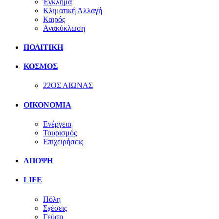
Έγκλημα
Κλιματική Αλλαγή
Καιρός
Ανακύκλωση
ΠΟΛΙΤΙΚΗ
ΚΟΣΜΟΣ
22ΟΣ ΑΙΩΝΑΣ
ΟΙΚΟΝΟΜΙΑ
Ενέργεια
Τουρισμός
Επιχειρήσεις
ΑΠΟΨΗ
LIFE
Πόλη
Σχέσεις
Γεύση