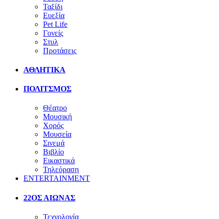
Ταξίδι
Ευεξία
Pet Life
Γονείς
Στυλ
Προτάσεις
ΑΘΛΗΤΙΚΑ
ΠΟΛΙΤΣΜΟΣ
Θέατρο
Μουσική
Χορός
Μουσεία
Σινεμά
Βιβλίο
Εικαστικά
Τηλεόραση
ENTERTAINMENT
22ΟΣ ΑΙΩΝΑΣ
Τεχνολογία