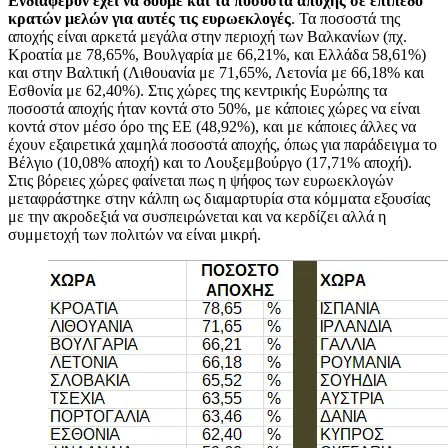
Ενδιαφέρον έχει να δούμε και τα ποσοστά αποχής σε επίπεδο
κρατών μελών για αυτές τις ευρωεκλογές
. Τα ποσοστά της
αποχής είναι αρκετά μεγάλα στην περιοχή των Βαλκανίων (πχ.
Κροατία με 78,65%, Βουλγαρία με 66,21%, και Ελλάδα 58,61%)
και στην Βαλτική (Λιθουανία με 71,65%, Λετονία με 66,18% και
Εσθονία με 62,40%). Στις χώρες της κεντρικής Ευρώπης τα
ποσοστά αποχής ήταν κοντά στο 50%, με κάποιες χώρες να είναι
κοντά στον μέσο όρο της ΕΕ (48,92%), και με κάποιες άλλες να
έχουν εξαιρετικά χαμηλά ποσοστά αποχής, όπως για παράδειγμα το
Βέλγιο (10,08% αποχή) και το Λουξεμβούργο (17,71% αποχή).
Στις βόρειες χώρες φαίνεται πως η ψήφος των ευρωεκλογών
μεταφράστηκε στην κάλπη ως διαμαρτυρία στα κόμματα εξουσίας
με την ακροδεξιά να συσπειρώνεται και να κερδίζει αλλά η
συμμετοχή των πολιτών να είναι μικρή.