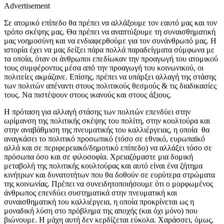
Advertisement
Σε ατομικό επίπεδο θα πρέπει να αλλάξουμε τον εαυτό μας και τον
τρόπο σκέψης μας. Θα πρέπει να αναπτύξουμε τη συναισθηματική
μας νοημοσύνη και να ενδιαφερθούμε για τον συνάνθρωπό μας. Η
ιστορία έχει να μας δείξει πάρα πολλά παραδείγματα σύμφωνα με
τα οποία, όταν οι άνθρωποι επεδίωκαν την προαγωγή του ατομικού
τους συμφέροντος μέσα από την προαγωγή του κοινωνικού, οι
πολιτείες ακμάζανε. Επίσης, πρέπει να υπάρξει αλλαγή της στάσης
των πολιτών απέναντι στους πολιτικούς θεσμούς & τις διαδικασίες
τους. Να πιστέψουν στους ικανούς και στους άξιους.
Η πρόταση για αλλαγή στάσης των πολιτών επενδύει στην
ωρίμανση της πολιτικής σκέψης του πολίτη, στην κουλτούρα και
στην αναβάθμιση της πνευματικής του καλλιέργειας, η οποία θα
αναγκάσει το πολιτικό προσωπικό (τόσο σε εθνικό, ευρωπαϊκό
αλλά και σε περιφερειακό/δημοτικό επίπεδο) να αλλάξει τόσο σε
πρόσωπα όσο και σε φιλοσοφία. Χρειαζόμαστε μια δομική
μεταβολή της πολιτικής κουλτούρας και αυτό είναι ένα ζήτημα
κινήτρων και δυνατοτήτων που θα δοθούν σε ευρύτερα στρώματα
της κοινωνίας. Πρέπει να συνειδητοποιήσουμε ότι ο μορφωμένος
άνθρωπος επενδύει συστηματικά στην πνευματική και
συναισθηματική του καλλιέργεια, η οποία προκρίνεται ως η
μοναδική λύση στο πρόβλημα της αποχής (και όχι μόνο) που
βιώνουμε. Η μάχη αυτή δεν κερδίζεται εύκολα. Χαράσσει, όμως,