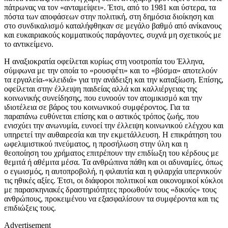
πάτρωνας να τον «ανταμείψει». Έτσι, από το 1981 και ύστερα, τα
πόστα των αποφάσεων στην πολιτική, στη δημόσια διοίκηση και
στο συνδικαλισμό καταλήφθηκαν σε μεγάλο βαθμό από ανίκανους
και ευκαιριακούς κομματικούς παράγοντες, συχνά μη σχετικούς με
το αντικείμενο.
Η αναξιοκρατία οφείλεται κυρίως στη νοοτροπία του Έλληνα,
σύμφωνα με την οποία το «ρουσφέτι» και το «βύσμα» αποτελούν
τα εργαλεία-«κλειδιά» για την ανάδειξη και την καταξίωση. Επίσης,
οφείλεται στην έλλειψη παιδείας αλλά και καλλιέργειας της
κοινωνικής συνείδησης, που ευνοούν τον ατομικισμό και την
ιδιοτέλεια σε βάρος του κοινωνικού συμφέροντος. Για τα
παραπάνω ευθύνεται επίσης και ο αστικός τρόπος ζωής, που
ενισχύει την ανωνυμία, ευνοεί την έλλειψη κοινωνικού ελέγχου και
υπηρετεί την αυθαιρεσία και την εκμετάλλευση. Η επικράτηση του
ωφελιμιστικού πνεύματος, η προσήλωση στην ύλη και η
θεοποίηση του χρήματος επιτρέπουν την επιδίωξη του κέρδους με
θεμιτά ή αθέμιτα μέσα. Τα ανθρώπινα πάθη και οι αδυναμίες, όπως
ο εγωισμός, η αυτοπροβολή, η φιλαυτία και η φιλαρχία υπερνικούν
τις ηθικές αξίες. Έτσι, οι διάφοροι πολιτικοί και οικονομικοί κύκλοι
με παρασκηνιακές δραστηριότητες προωθούν τους «δικούς» τους
ανθρώπους, προκειμένου να εξασφαλίσουν τα συμφέροντα και τις
επιδιώξεις τους.
Advertisement