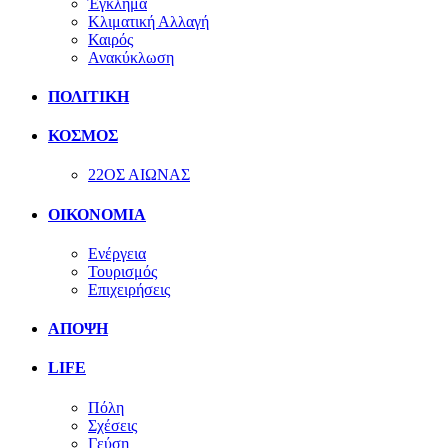
Έγκλημα
Κλιματική Αλλαγή
Καιρός
Ανακύκλωση
ΠΟΛΙΤΙΚΗ
ΚΟΣΜΟΣ
22ΟΣ ΑΙΩΝΑΣ
ΟΙΚΟΝΟΜΙΑ
Ενέργεια
Τουρισμός
Επιχειρήσεις
ΑΠΟΨΗ
LIFE
Πόλη
Σχέσεις
Γεύση