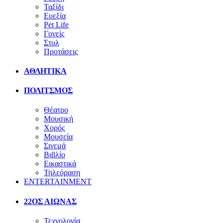
Ταξίδι
Ευεξία
Pet Life
Γονείς
Στυλ
Προτάσεις
ΑΘΛΗΤΙΚΑ
ΠΟΛΙΤΣΜΟΣ
Θέατρο
Μουσική
Χορός
Μουσεία
Σινεμά
Βιβλίο
Εικαστικά
Τηλεόραση
ENTERTAINMENT
22ΟΣ ΑΙΩΝΑΣ
Τεχνολογία