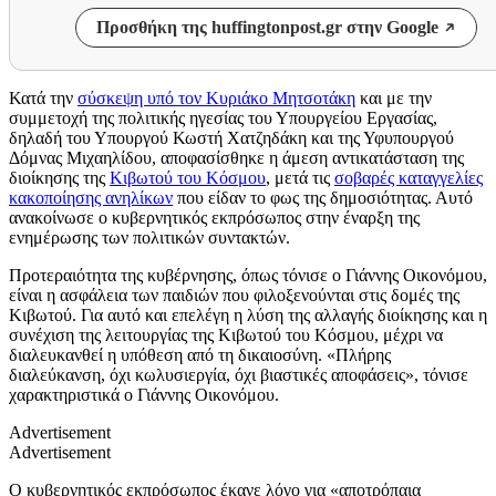
Προσθήκη της huffingtonpost.gr στην Google
Κατά την
σύσκεψη υπό τον Κυριάκο Μητσοτάκη
και με την
συμμετοχή της πολιτικής ηγεσίας του Υπουργείου Εργασίας,
δηλαδή του Υπουργού Κωστή Χατζηδάκη και της Υφυπουργού
Δόμνας Μιχαηλίδου, αποφασίσθηκε η άμεση αντικατάσταση της
διοίκησης της
Κιβωτού του Κόσμου
, μετά τις
σοβαρές καταγγελίες
κακοποίησης ανηλίκων
που είδαν το φως της δημοσιότητας. Αυτό
ανακοίνωσε ο κυβερνητικός εκπρόσωπος στην έναρξη της
ενημέρωσης των πολιτικών συντακτών.
Προτεραιότητα της κυβέρνησης, όπως τόνισε ο Γιάννης Οικονόμου,
είναι η ασφάλεια των παιδιών που φιλοξενούνται στις δομές της
Κιβωτού. Για αυτό και επελέγη η λύση της αλλαγής διοίκησης και η
συνέχιση της λειτουργίας της Κιβωτού του Κόσμου, μέχρι να
διαλευκανθεί η υπόθεση από τη δικαιοσύνη. «Πλήρης
διαλεύκανση, όχι κωλυσιεργία, όχι βιαστικές αποφάσεις», τόνισε
χαρακτηριστικά ο Γιάννης Οικονόμου.
Advertisement
Advertisement
Ο κυβερνητικός εκπρόσωπος έκανε λόγο για «αποτρόπαια