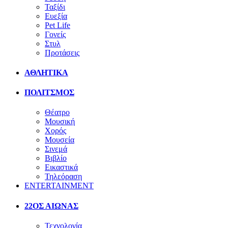
Ταξίδι
Ευεξία
Pet Life
Γονείς
Στυλ
Προτάσεις
ΑΘΛΗΤΙΚΑ
ΠΟΛΙΤΣΜΟΣ
Θέατρο
Μουσική
Χορός
Μουσεία
Σινεμά
Βιβλίο
Εικαστικά
Τηλεόραση
ENTERTAINMENT
22ΟΣ ΑΙΩΝΑΣ
Τεχνολογία