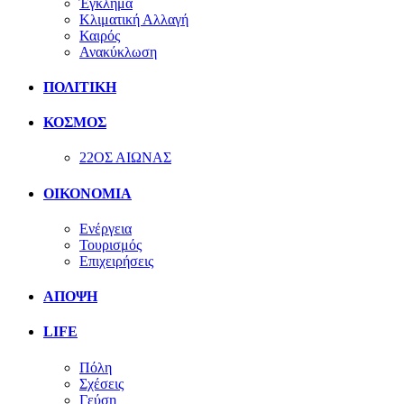
Έγκλημα
Κλιματική Αλλαγή
Καιρός
Ανακύκλωση
ΠΟΛΙΤΙΚΗ
ΚΟΣΜΟΣ
22ΟΣ ΑΙΩΝΑΣ
ΟΙΚΟΝΟΜΙΑ
Ενέργεια
Τουρισμός
Επιχειρήσεις
ΑΠΟΨΗ
LIFE
Πόλη
Σχέσεις
Γεύση