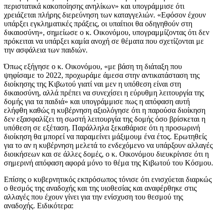
περιστατικά κακοποίησης ανηλίκων» και υπογράμμισε ότι
χρειάζεται πλήρης διερεύνηση των καταγγελιών. «Εφόσον έχουν
υπάρξει εγκληματικές πράξεις, οι υπαίτιοι θα οδηγηθούν στη
δικαιοσύνη», σημείωσε ο κ. Οικονόμου, υπογραμμίζοντας ότι δεν
πρόκειται να υπάρξει καμία ανοχή σε θέματα που σχετίζονται με
την ασφάλεια των παιδιών.
Όπως εξήγησε ο κ. Οικονόμου, «με βάση τη διάταξη που
ψηφίσαμε το 2022, προχωράμε άμεσα στην αντικατάσταση της
διοίκησης της Κιβωτού γιατί ναι μεν η υπόθεση είναι στη
δικαιοσύνη, αλλά πρέπει να συνεχίσει η εύρυθμη λειτουργία της
δομής για τα παιδιά» και υπογράμμισε πως η απόφαση αυτή
ελήφθη καθώς η κυβέρνηση αξιολόγησε ότι η παρούσα διοίκηση
δεν εξασφαλίζει τη σωστή λειτουργία της δομής όσο βρίσκεται η
υπόθεση σε εξέταση. Παράλληλα ξεκαθάρισε ότι η προσωρινή
διοίκηση θα μπορεί να παραμείνει μάξιμουμ ένα έτος. Ερωτηθείς
για το αν η κυβέρνηση μελετά το ενδεχόμενο να υπάρξουν αλλαγές
διοικήσεων και σε άλλες δομές, ο κ. Οικονόμου διευκρίνισε ότι η
σημερινή απόφαση αφορά μόνο το θέμα της Κιβωτού του Κόσμου.
Επίσης ο κυβερνητικός εκπρόσωπος τόνισε ότι ενισχύεται διαρκώς
ο θεσμός της αναδοχής και της υιοθεσίας και αναφέρθηκε στις
αλλαγές που έχουν γίνει για την ενίσχυση του θεσμού της
αναδοχής. Ειδικότερα: