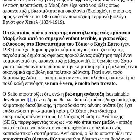
εν πάση περιπτώσει, ο Μαρξ δεν είχε κατά νου ιδέες όπως
αποανάπτυξη, βιωσιμότητα και οικολογία (ökologie), η οποία ως
όρος γεννήθηκε το 1866 από τον πολυσχιδή Γερμανό βιολόγο
Ερνστ φον Χέκελ (1834-1919).
Ο τελευταίος σούπερ σταρ της αναστήλωσης ενός πράσινου
Μαρξ είναι αυτό το σημερινό enfant terrible, ο γιαπωνέζος
φιλόσοφος στο Πανεπιστήμιο του Τόκιο· ο Κοχέι Σάιτο
(γεν.
1987) και έχει δημιουργήσει κύματα ρίγους στο τζακούζι της
παγκόσμιας δημόσιας σφαίρας προκαλώντας συζήτηση περί έναν
κομμουνισμό της αποανάπτυξης (degrowth). Η θεωρία του Σάιτο
για το πώς θα αντιμετωπίσουμε την κλιματική κρίση ή αλλαγή είναι
οικονομικά αμφίβολη και πολιτικά αδύνατη. Γιατί είναι τόσο
δημοφιλής; Διότι …. ακόμη και αν δεν είναι αλήθεια, αποτελεί μια
πολύ καλή επινόηση
se non è vero, è molto ben trovato.
Ο Saito υποστηρίζει ότι, ενώ η
βιώσιμη ανάπτυξη
(sustainable
development
[1]
) έχει εδραιωθεί ως βασικός τρόπος διαχείρισης της
κλιματικής διακύβευσης, η προσδοκία της αέναης ανάπτυξης έχει
επιδεινώσει την κλιματική κρίση. Ο Σάιτο είναι ιδιαίτερα
επικριτικός απέναντι στους 17 Στόχους Βιώσιμης Ανάπτυξης
(SDG), περιγράφοντάς τους ως «το
νέο όπιο των μαζών
» επειδή
πιστεύει ότι είναι αδύνατο να επιτευχθούν στο πλαίσιο ενός
καπιταλιστικού συστήματος. Αντ′ αυτού, ο Saito υποστηρίζει την
αποανάπτυξη (degrowth):
την αντιλαμβάνεται ως επιβράδυνση