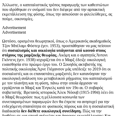
Άλλωστε, ο καπιταλιστικός τρόπος παραγωγής των καθεστώτων
που ιδρύθηκαν εν ονόματί του δεν διέφερε από την αρπακτική
εκμετάλλευση της φύσης, όπως την ασκούσαν οι φιλελεύθερες, ας
πούμε, οικονομίες.
Advertisement
Advertisement
Ωστόσο, ορισμένοι θεωρητικοί, όπως ο Αμερικανός ακαδημαϊκός
Τζον Μπέλαμι Φόστερ (γεν. 1953), προσπάθησαν να μας πείσουν
ότι
σοσιαλισμός και οικολογία υπάγονται από κοινού στους
στόχους της μαρξικής θεωρίας.
Ακόμη και ο αγαπητός Άντονι
Γκίντενς (γεν. 1938) ισχυρίζεται ότι ο Μαρξ έδειξε οικολογική
ευαισθησία στο πρώιμο έργο του. Ο Σουηδός ακτιβιστής της
πολιτικής οικολογίας Άρνε Γιόχανσον μάς υπέδειξε το 2019 ότι οι
σοσιαλιστές και οι επαναστάτες μαρξιστές δεν κατανόησαν την
οικολογική ανάλυση του μεταβολικού ρήγματος του καπιταλισμού
με τον πλανήτη και τη φύση, πάνω στην οποία άρχισαν να
εργάζονται οι Μαρξ και Ένγκελς κατά τον 19ο αι. Ο σοβαρός
σοβιετιστής Βρετανός ιστορικός Άλεκ Νόουβ (1915-1994) λέει ότι
ο Μαρξ θεωρούσε πως η μέλλουσα κοινωνία των
συνεταιρισμένων παραγωγών δεν θα έπρεπε να ανησυχεί για την
ενδεχόμενη σπανιότητα σε φυσικούς πόρους και ότι η σοσιαλιστική
διαδικασία
δεν διέθετε οικολογική συνείδηση.
Πώς να την
διαθέτει σε μια εποχή ανέμελης και άφρονος εκμετάλλευσης; Και