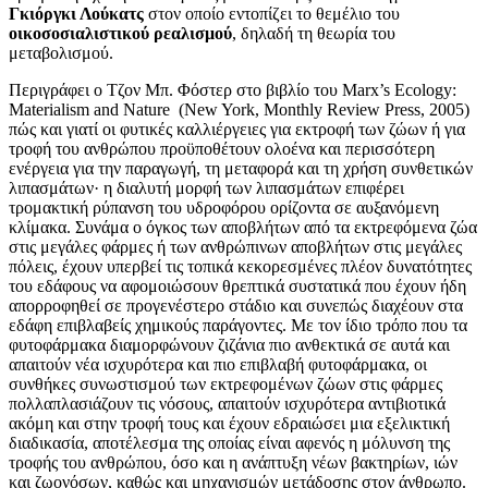
Γκιόργκι Λούκατς
στον οποίο εντοπίζει το θεμέλιο του
οικοσοσιαλιστικού ρεαλισμού
, δηλαδή τη θεωρία του
μεταβολισμού.
Περιγράφει ο Τζον Μπ. Φόστερ στο βιβλίο του Marx’s Ecology:
Materialism and Nature (New York, Monthly Review Press, 2005)
πώς και γιατί οι φυτικές καλλιέργειες για εκτροφή των ζώων ή για
τροφή του ανθρώπου προϋποθέτουν ολοένα και περισσότερη
ενέργεια για την παραγωγή, τη μεταφορά και τη χρήση συνθετικών
λιπασμάτων· η διαλυτή μορφή των λιπασμάτων επιφέρει
τρομακτική ρύπανση του υδροφόρου ορίζοντα σε αυξανόμενη
κλίμακα. Συνάμα ο όγκος των αποβλήτων από τα εκτρεφόμενα ζώα
στις μεγάλες φάρμες ή των ανθρώπινων αποβλήτων στις μεγάλες
πόλεις, έχουν υπερβεί τις τοπικά κεκορεσμένες πλέον δυνατότητες
του εδάφους να αφομοιώσουν θρεπτικά συστατικά που έχουν ήδη
απορροφηθεί σε προγενέστερο στάδιο και συνεπώς διαχέουν στα
εδάφη επιβλαβείς χημικούς παράγοντες. Με τον ίδιο τρόπο που τα
φυτοφάρμακα διαμορφώνουν ζιζάνια πιο ανθεκτικά σε αυτά και
απαιτούν νέα ισχυρότερα και πιο επιβλαβή φυτοφάρμακα, οι
συνθήκες συνωστισμού των εκτρεφομένων ζώων στις φάρμες
πολλαπλασιάζουν τις νόσους, απαιτούν ισχυρότερα αντιβιοτικά
ακόμη και στην τροφή τους και έχουν εδραιώσει μια εξελικτική
διαδικασία, αποτέλεσμα της οποίας είναι αφενός η μόλυνση της
τροφής του ανθρώπου, όσο και η ανάπτυξη νέων βακτηρίων, ιών
και ζωονόσων, καθώς και μηχανισμών μετάδοσης στον άνθρωπο.