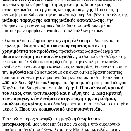
της οικονομικής δραστηριότητας μέσω μιας δημοκρατικής
αναδιάρθρωσης της εργασίας και της παραγωγής. Πρακτικά, η
αντίληψη του Saito για την αποανάπτυξη περιλαμβάνει το τέλος της
μαζικής παραγωγής και της μαζικής κατανάλωσης,
την
συρρίκνωση των εκπομπών διοξειδίου του άνθρακα μέσω
μικρότερων ωραρίων εργασίας μεταξύ άλλων μέτρων.
Ο καπιταλισμός δημιουργεί
τεχνητή έλλειψη
επιδιώκοντας το
κέρδος με βάση την
αξία του εμπορεύματος
και όχι τη
χρησιμότητα του προϊόντος
, προτείνοντας ως παράδειγμα την
ιδιωτικοποίηση των κοινών αγαθών
για σκοπούς συσσώρευσης
κεφαλαίου. Ο Saito υποστηρίζει ότι με την ένταξη των κοινών
αγαθών σε ένα σύστημα κοινωνικής ιδιοκτησίας θα επαναφέρουμε
την
αφθονία
και θα εστιάσουμε σε οικονομικές δραστηριότητες
απαραίτητες για την ανθρώπινη ζωή και ευδοκίμηση. Το περίπου
400 σελίδων βιβλίο κυκλοφορεί σε άρτια μετάφραση του Γιώργου
Καράμπελα, διακρίνεται σε τρία μέρη: 1.
Η οικολογική κριτική
του Μαρξ στον καπιταλισμό και η λήθη της
, 2.
Μια κριτική
των παραγωγικών δυνάμεων στην εποχή της παγκόσμιας
οικολογικής κρίσης
και ολοκληρώνεται με τα κεφάλαια στο τρίτο
μέρος 3.
Προς τον κομμουνισμό της αποανάπτυξης.
Στο πρώτο μέρος συνοψίζει τη μαρξική
θεωρία του
μεταβολισμού
, μας υποδεικνύει πώς να δούμε υπό οικολογικό
πρίσμα τη σχέση του Ένγκελς με τον Μαρξ και καταλήγει στον