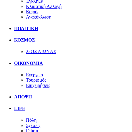
Έγκλημα
Κλιματική Αλλαγή
Καιρός
Ανακύκλωση
ΠΟΛΙΤΙΚΗ
ΚΟΣΜΟΣ
22ΟΣ ΑΙΩΝΑΣ
ΟΙΚΟΝΟΜΙΑ
Ενέργεια
Τουρισμός
Επιχειρήσεις
ΑΠΟΨΗ
LIFE
Πόλη
Σχέσεις
Γεύση