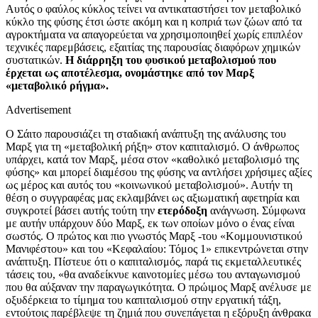
Αυτός ο φαύλος κύκλος τείνει να αντικαταστήσει τον μεταβολικό
κύκλο της φύσης έτσι ώστε ακόμη και η κοπριά των ζώων από τα
αγροκτήματα να απαγορεύεται να χρησιμοποιηθεί χωρίς επιπλέον
τεχνικές παρεμβάσεις, εξαιτίας της παρουσίας διαφόρων χημικών
συστατικών.
Η διάρρηξη του φυσικού μεταβολισμού που
έρχεται ως αποτέλεσμα, ονομάστηκε από τον Μαρξ
«μεταβολικό ρήγμα».
Advertisement
Ο Σάιτο παρουσιάζει τη σταδιακή ανάπτυξη της ανάλυσης του
Μαρξ για τη «μεταβολική ρήξη» στον καπιταλισμό. Ο άνθρωπος
υπάρχει, κατά τον Μαρξ, μέσα στον «καθολικό μεταβολισμό της
φύσης» και μπορεί διαμέσου της φύσης να αντλήσει χρήσιμες αξίες
ως μέρος και αυτός του «κοινωνικού μεταβολισμού». Αυτήν τη
θέση ο συγγραφέας μας εκλαμβάνει ως αξιωματική αφετηρία και
συγκροτεί βάσει αυτής τούτη την
ετερόδοξη
ανάγνωση. Σύμφωνα
με αυτήν υπάρχουν δύο Μαρξ, εκ των οποίων μόνο ο ένας είναι
σωστός. Ο πρώτος και πιο γνωστός Μαρξ -του «Κομμουνιστικού
Μανιφέστου» και του «Κεφαλαίου: Τόμος 1» επικεντρώνεται στην
ανάπτυξη. Πίστευε ότι ο καπιταλισμός, παρά τις εκμεταλλευτικές
τάσεις του, «θα αναδείκνυε καινοτομίες μέσω του ανταγωνισμού
που θα αύξαναν την παραγωγικότητα. Ο πρώιμος Μαρξ ανέλυσε με
οξυδέρκεια το τίμημα του καπιταλισμού στην εργατική τάξη,
εντούτοις παρέβλεψε τη ζημιά που συνεπάγεται η εξόρυξη άνθρακα