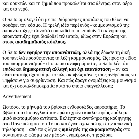
και ορυκτών και τη ζημιά που προκαλείται στα δέντρα, στον αέρα
και στο νερό.
Ο Saito ομολογεί ότι με τις ιδιόρρυθμες προτάσεις του θέλει να
σοκάρει τον κόσμο. Η τρελή ιδέα περί ενός «κομμουνισμού της
αποανάπτυξης» συνιστά contradictio in terminis. Το κίνημα της
αποανάπτυξης έχει διαδοθεί τελευταία, ιδίως στην Ευρώπη και
στους
ακαδημαϊκούς κύκλους.
Ο Saito
δεν εφηύρε την αποανάπτυξη,
αλλά της έδωσε τη δική
του πινελιά προσθέτοντας τη λέξη κομμουνισμός. Ως προς το είδος
του «κομμουνισμού» στο οποίο αναφερόμαστε, ο Saito λέει ότι
επιδιώκει
δημοκρατική αλλαγή και όχι επανάσταση –
αν και
είναι ασαφής σχετικά με το πώς ακριβώς κάνεις τους ανθρώπους να
ψηφίσουν για συρρίκνωση. Και πώς άραγε ονομάζεις κομμουνισμό
και όχι σοσιαλδημοκρατία αυτό το οποίο επαγγέλλεσαι;
Advertisement
Ωστόσο, το μήνυμά του βρίσκει ενθουσιώδες ακροατήριο. Το
βιβλίο του στα αγγλικά τον πρώτο χρόνο κυκλοφορίας πούλησε
μισό εκατομμύριο αντίτυπα. Εκλέχτηκε αναπληρωτής καθηγητής
στο Πανεπιστήμιο του Τόκιο και έγινε σχολιαστής στην ιαπωνική
τηλεόραση – από τους λίγους
ομιλητές
της
ακροαριστεράς
στο
συντηρητικό φάσμα των μέσων ενημέρωσης της χώρας.