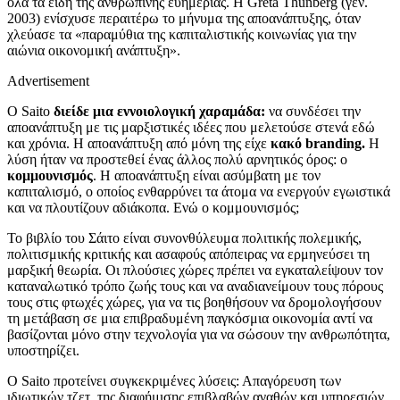
όλα τα είδη της ανθρώπινης ευημερίας. Η Greta Thunberg (γεν.
2003) ενίσχυσε περαιτέρω το μήνυμα της αποανάπτυξης, όταν
χλεύασε τα «παραμύθια της καπιταλιστικής κοινωνίας για την
αιώνια οικονομική ανάπτυξη».
Advertisement
Ο Saito
διείδε μια εννοιολογική χαραμάδα:
να συνδέσει την
αποανάπτυξη με τις μαρξιστικές ιδέες που μελετούσε στενά εδώ
και χρόνια. Η αποανάπτυξη από μόνη της είχε
κακό branding.
Η
λύση ήταν να προστεθεί ένας άλλος πολύ αρνητικός όρος: ο
κομμουνισμός
. Η αποανάπτυξη είναι ασύμβατη με τον
καπιταλισμό, ο οποίος ενθαρρύνει τα άτομα να ενεργούν εγωιστικά
και να πλουτίζουν αδιάκοπα. Ενώ ο κομμουνισμός;
Το βιβλίο του Σάιτο είναι συνονθύλευμα πολιτικής πολεμικής,
πολιτισμικής κριτικής και ασαφούς απόπειρας να ερμηνεύσει τη
μαρξική θεωρία. Οι πλούσιες χώρες πρέπει να εγκαταλείψουν τον
καταναλωτικό τρόπο ζωής τους και να αναδιανείμουν τους πόρους
τους στις φτωχές χώρες, για να τις βοηθήσουν να δρομολογήσουν
τη μετάβαση σε μια επιβραδυμένη παγκόσμια οικονομία αντί να
βασίζονται μόνο στην τεχνολογία για να σώσουν την ανθρωπότητα,
υποστηρίζει.
Ο Saito προτείνει συγκεκριμένες λύσεις: Απαγόρευση των
ιδιωτικών τζετ, της διαφήμισης επιβλαβών αγαθών και υπηρεσιών,