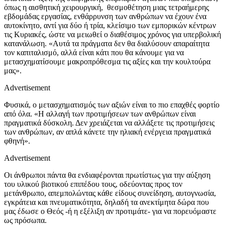
όπως η αισθητική χειρουργική, θεσμοθέτηση μιας τετραήμερης
εβδομάδας εργασίας, ενθάρρυνση των ανθρώπων να έχουν ένα
αυτοκίνητο, αντί για δύο ή τρία, κλείσιμο των εμπορικών κέντρων
τις Κυριακές, ώστε να μειωθεί ο διαθέσιμος χρόνος για υπερβολική
κατανάλωση. «Αυτά τα πράγματα δεν θα διαλύσουν απαραίτητα
τον καπιταλισμό, αλλά είναι κάτι που θα κάνουμε για να
μετασχηματίσουμε μακροπρόθεσμα τις αξίες και την κουλτούρα
μας».
Advertisement
Φυσικά, ο μετασχηματισμός των αξιών είναι το πιο επαχθές φορτίο
από όλα. «Η αλλαγή των προτιμήσεων των ανθρώπων είναι
πραγματικά δύσκολη. Δεν χρειάζεται να αλλάξετε τις προτιμήσεις
των ανθρώπων, αν απλά κάνετε την ηλιακή ενέργεια πραγματικά
φθηνή».
Advertisement
Οι άνθρωποι πάντα θα ενδιαφέρονται πρωτίστως για την αύξηση
του υλικού βιοτικού επιπέδου τους, οδεύοντας προς τον
μετάνθρωπο, απεμπολώντας κάθε είδους συνείδηση, αυτογνωσία,
εγκράτεια και πνευματικότητα, δηλαδή τα ανεκτίμητα δώρα που
μας έδωσε ο Θεός -ή η εξέλιξη αν προτιμάτε- για να πορευόμαστε
ως πρόσωπα.