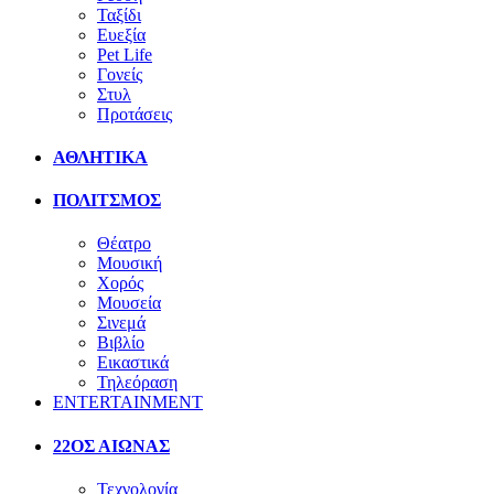
Ταξίδι
Ευεξία
Pet Life
Γονείς
Στυλ
Προτάσεις
ΑΘΛΗΤΙΚΑ
ΠΟΛΙΤΣΜΟΣ
Θέατρο
Μουσική
Χορός
Μουσεία
Σινεμά
Βιβλίο
Εικαστικά
Τηλεόραση
ENTERTAINMENT
22ΟΣ ΑΙΩΝΑΣ
Τεχνολογία