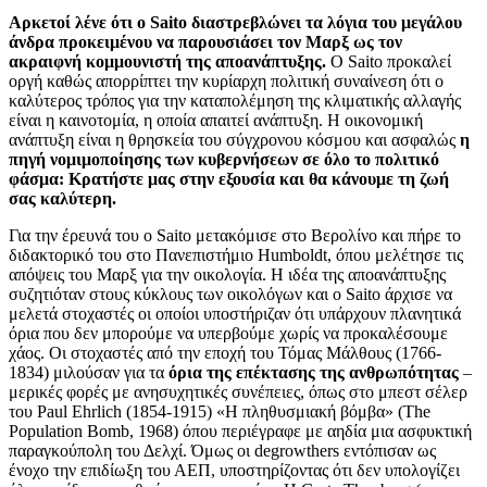
Αρκετοί λένε ότι ο Saito διαστρεβλώνει τα λόγια του μεγάλου
άνδρα προκειμένου να παρουσιάσει τον Μαρξ ως τον
ακραιφνή κομμουνιστή της αποανάπτυξης.
Ο Saito προκαλεί
οργή καθώς απορρίπτει την κυρίαρχη πολιτική συναίνεση ότι ο
καλύτερος τρόπος για την καταπολέμηση της κλιματικής αλλαγής
είναι η καινοτομία, η οποία απαιτεί ανάπτυξη. Η οικονομική
ανάπτυξη είναι η θρησκεία του σύγχρονου κόσμου και ασφαλώς
η
πηγή νομιμοποίησης των κυβερνήσεων σε όλο το πολιτικό
φάσμα: Κρατήστε μας στην εξουσία και θα κάνουμε τη ζωή
σας καλύτερη.
Για την έρευνά του ο Saito μετακόμισε στο Βερολίνο και πήρε το
διδακτορικό του στο Πανεπιστήμιο Humboldt, όπου μελέτησε τις
απόψεις του Μαρξ για την οικολογία. Η ιδέα της αποανάπτυξης
συζητιόταν στους κύκλους των οικολόγων και ο Saito άρχισε να
μελετά στοχαστές οι οποίοι υποστήριζαν ότι υπάρχουν πλανητικά
όρια που δεν μπορούμε να υπερβούμε χωρίς να προκαλέσουμε
χάος. Οι στοχαστές από την εποχή του Τόμας Μάλθους (1766-
1834) μιλούσαν για τα
όρια της επέκτασης της ανθρωπότητας
–
μερικές φορές με ανησυχητικές συνέπειες, όπως στο μπεστ σέλερ
του Paul Ehrlich (1854-1915) «Η πληθυσμιακή βόμβα» (The
Population Bomb, 1968) όπου περιέγραφε με αηδία μια ασφυκτική
παραγκούπολη του Δελχί. Όμως οι degrowthers εντόπισαν ως
ένοχο την επιδίωξη του ΑΕΠ, υποστηρίζοντας ότι δεν υπολογίζει