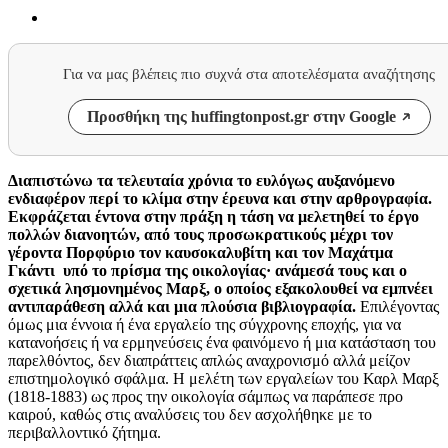
Για να μας βλέπεις πιο συχνά στα αποτελέσματα αναζήτησης
Προσθήκη της huffingtonpost.gr στην Google
Διαπιστώνω τα τελευταία χρόνια το ευλόγως αυξανόμενο
ενδιαφέρον περί το κλίμα στην έρευνα και στην αρθρογραφία.
Εκφράζεται έντονα στην πράξη η τάση να μελετηθεί το έργο
πολλών διανοητών, από τους προσωκρατικούς μέχρι τον
γέροντα Πορφύριο τον καυσοκαλυβίτη και τον Μαχάτμα
Γκάντι υπό το πρίσμα της οικολογίας· ανάμεσά τους και ο
σχετικά λησμονημένος Μαρξ, ο οποίος εξακολουθεί να εμπνέει
αντιπαράθεση αλλά και μια πλούσια βιβλιογραφία.
Επιλέγοντας
όμως μια έννοια ή ένα εργαλείο της σύγχρονης εποχής, για να
κατανοήσεις ή να ερμηνεύσεις ένα φαινόμενο ή μια κατάσταση του
παρελθόντος, δεν διαπράττεις απλώς αναχρονισμό αλλά μείζον
επιστημολογικό σφάλμα. Η μελέτη των εργαλείων του Καρλ Μαρξ
(1818-1883) ως προς την οικολογία σάμπως να παράπεσε προ
καιρού, καθώς στις αναλύσεις του δεν ασχολήθηκε με το
περιβαλλοντικό ζήτημα.