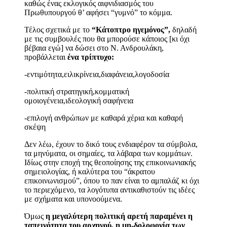
καθώς ένας εκλογικός αιφνιδιασμός του
Πρωθυπουργού θ’ αφήσει “γυμνό” το κόμμα.
Τέλος σχετικά με το
“Κάτοπτρο ηγεμόνος”,
δηλαδή
με τις συμβουλές που θα μπορούσε κάποιος [κι όχι
βέβαια εγώ] να δώσει στο Ν. Ανδρουλάκη,
προβάλλεται
ένα τρίπτυχο:
-εντιμότητα,ειλικρίνεια,διαφάνεια,λογοδοσία
-πολιτική στρατηγική,κομματική
ομοιογένεια,ιδεολογική σαφήνεια
-επιλογή ανθρώπων με καθαρά χέρια και καθαρή
σκέψη
Δεν λέω, έχουν το δικό τους ενδιαφέρον τα σύμβολα,
τα μηνύματα, οι σημαίες, τα λάβαρα των κομμάτων.
Ιδίως στην εποχή της θεοποίησης της επικοινωνιακής
σημειολογίας, ή καλύτερα του “άκρατου
επικοινωνισμού”, όπου το παν είναι το αμπαλάζ κι όχι
το περιεχόμενο, τα λογότυπα αντικαθιστούν τις ιδέες
με σχήματα και υπονοούμενα.
Όμως
η μεγαλύτερη πολιτική αρετή παραμένει η
ταπεινότητα του αρχηγού, η μη-δολοφονία των