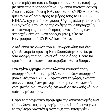
χαρακτηρίζεται από εκ διαμέτρου αντίθετες απόψεις,
με συνέπεια η ισορροπία να μην είναι πάντοτε εφικτή.
Από την άλλη τόσο η ΝΔ , όσο και ο ΣΥΡΙΖΑ πολύ θα
ήθελαν να σύρουν προς το μέρος τους το ΠΑΣΟΚ/
ΚΙΝΑΛ, όχι για ιδεολογικούς λόγους αλλά για καθαρά
εκλογικούς. Στο βάθος της σκέψης τους κυριαρχεί η
στρατηγική της “απορρόφησης” ενός μέρους των
στελεχών είτε σε Κεντροδεξιά [ΝΔ], είτε σε
Κεντροαριστερή[ΣΥΡΙΖΑ]κατεύθυνση.
Αυτά είναι σε γνώση του Ν. Ανδρουλάκη και έτσι
χάραξε πορεία προς τη Νέα Σοσιαλδημοκρατία, με
όσα ασαφή περιλαμβάνει σήμερα ο όρος. Πόσο θα
κρατήσει το “σκοινί” του ακροβάτη θα το δούμε.
Στο τρίτο ζήτημα
διαπιστώνεται καθυστέρηση. Οι
υπουργοί/βουλευτές της ΝΔ και οι πρώην υπουργοί/
βουλευτές του ΣΥΡΙΖΑ οργώνουν τη χώρα, έχοντας
απέναντί τους έναν μη-νομιμοποιημένο κοινωνικά
γραμματέα Νομαρχιακής. Δηλαδή σε πολλούς νόμους
παίζουν μόνοι τους.
Παρά το πραγματικό πρόβλημα της ανακατανομής των
εδρών λόγω της απογραφής του 2021 πρέπει να γίνει
το ταχύτερο δυνατόν η ανάδειξη των υποψηφίων,