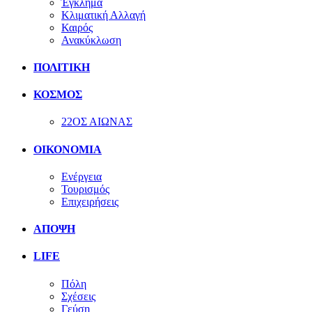
Έγκλημα
Κλιματική Αλλαγή
Καιρός
Ανακύκλωση
ΠΟΛΙΤΙΚΗ
ΚΟΣΜΟΣ
22ΟΣ ΑΙΩΝΑΣ
ΟΙΚΟΝΟΜΙΑ
Ενέργεια
Τουρισμός
Επιχειρήσεις
ΑΠΟΨΗ
LIFE
Πόλη
Σχέσεις
Γεύση