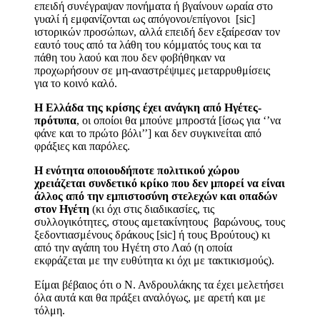
επειδή συνέγραψαν πονήματα ή βγαίνουν ωραία στο
γυαλί ή εμφανίζονται ως απόγονοι/επίγονοι [sic]
ιστορικών προσώπων, αλλά επειδή δεν εξαίρεσαν τον
εαυτό τους από τα λάθη του κόμματός τους και τα
πάθη του λαού και που δεν φοβήθηκαν να
προχωρήσουν σε μη-αναστρέψιμες μεταρρυθμίσεις
για το κοινό καλό.
Η Ελλάδα της κρίσης έχει ανάγκη από Ηγέτες-
πρότυπα
, οι οποίοι θα μπούνε μπροστά [ίσως για ‘’να
φάνε και το πρώτο βόλι’’] και δεν συγκινείται από
φράξιες και παρόλες.
Η ενότητα οποιουδήποτε πολιτικού χώρου
χρειάζεται συνδετικό κρίκο που δεν μπορεί να είναι
άλλος από την εμπιστοσύνη στελεχών και οπαδών
στον Ηγέτη
(κι όχι στις διαδικασίες, τις
συλλογικότητες, στους αμετακίνητους βαρώνους, τους
ξεδοντιασμένους δράκους [sic] ή τους Βρούτους) κι
από την αγάπη του Ηγέτη στο Λαό (η οποία
εκφράζεται με την ευθύτητα κι όχι με τακτικισμούς).
Είμαι βέβαιος ότι ο Ν. Ανδρουλάκης τα έχει μελετήσει
όλα αυτά και θα πράξει αναλόγως, με αρετή και με
τόλμη.