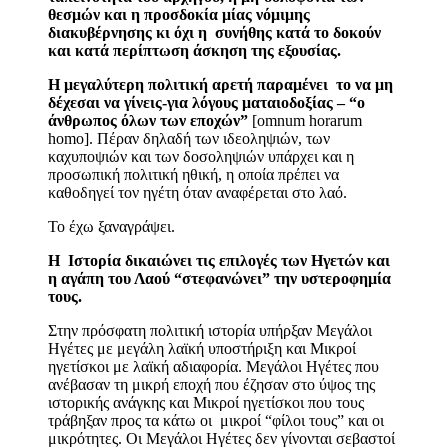
θεσμών και η προσδοκία μίας νόμιμης
διακυβέρνησης κι όχι η συνήθης κατά το δοκούν
και κατά περίπτωση άσκηση της εξουσίας.
Η μεγαλύτερη πολιτική αρετή παραμένει το να μη
δέχεσαι να γίνεις-για λόγους ματαιοδοξίας – “ο
άνθρωπος όλων των εποχών”
[omnum horarum
homo]. Πέραν δηλαδή των ιδεοληψιών, των
καχυποψιών και των δοσοληψιών υπάρχει και η
προσωπική πολιτική ηθική, η οποία πρέπει να
καθοδηγεί τον ηγέτη όταν αναφέρεται στο λαό.
Το έχω ξαναγράψει.
Η Ιστορία δικαιώνει τις επιλογές των Ηγετών και
η αγάπη του Λαού “στεφανώνει” την υστεροφημία
τους.
Στην πρόσφατη πολιτική ιστορία υπήρξαν Μεγάλοι
Ηγέτες με μεγάλη λαϊκή υποστήριξη και Μικροί
ηγετίσκοι με λαϊκή αδιαφορία. Μεγάλοι Ηγέτες που
ανέβασαν τη μικρή εποχή που έζησαν στο ύψος της
ιστορικής ανάγκης και Μικροί ηγετίσκοι που τους
τράβηξαν προς τα κάτω οι μικροί “φίλοι τους” και οι
μικρότητες. Οι Μεγάλοι Ηγέτες δεν γίνονται σεβαστοί