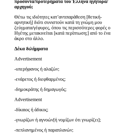
προσόντα/προτερήματα του Έλληνα ηγήτορα/
αρχηγού;
Θέτω τις ιδιότητες κατ’αντιπαράθεση [θετική-
αρνητική] διότι συνιστούν κατά τη γνώμη μου
ζεύγματα/γέφυρες, όπου τις περισσότερες φορές ο
Ηγέτης μετακινείται [κατά περίπτωση;] από το ένα
άκρο στο άλλο.
Δέκα διλήμματα
Advertisement
-υπερήφανος ή αλαζών;
-ενάρετος ή διεφθαρμένος;
-δημοκράτης ή δημαγωγός;
Advertisement
-δίκαιος ή άδικος;
-γνωρίζων ή αγνοών[ή νομίζων ότι γνωρίζει];
-πεπλανημένος ή παραπλανών;