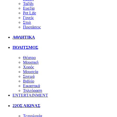
Ταξίδι
Ευεξία
Pet Life
Γονείς
Στυλ
Προτάσεις
ΑΘΛΗΤΙΚΑ
ΠΟΛΙΤΣΜΟΣ
Θέατρο
Μουσική
Χορός
Μουσεία
Σινεμά
Βιβλίο
Εικαστικά
Τηλεόραση
ENTERTAINMENT
22ΟΣ ΑΙΩΝΑΣ
Τεχνολογία