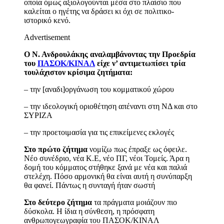
οποία όμως αξιολογούνται μέσα στο πλαίσιο που
καλείται ο ηγέτης να δράσει κι όχι σε πολιτικο-
ιστορικό κενό.
Advertisement
Ο Ν. Ανδρουλάκης αναλαμβάνοντας την Προεδρία
του
ΠΑΣΟΚ/ΚΙΝΑΛ
είχε ν’ αντιμετωπίσει τρία
τουλάχιστον κρίσιμα ζητήματα:
– την [αναδι]οργάνωση του κομματικού χώρου
– την ιδεολογική οριοθέτηση απέναντι στη ΝΔ και στο
ΣΥΡΙΖΑ
– την προετοιμασία για τις επικείμενες εκλογές
Στο πρώτο ζήτημα
νομίζω πως έπραξε ως όφειλε.
Νέο συνέδριο, νέα Κ.Ε, νέο ΠΓ, νέοι Τομείς. Άρα η
δομή του κόμματος στήθηκε ξανά με νέα και παλιά
στελέχη. Πόσο αρμονική θα είναι αυτή η συνύπαρξη
θα φανεί. Πάντως η συνταγή ήταν σωστή
Στο δεύτερο ζήτημα
τα πράγματα μοιάζουν πιο
δύσκολα. Η ίδια η σύνθεση, η πρόσφατη
ανθρωπογεωγραφία του ΠΑΣΟΚ/ΚΙΝΑΛ