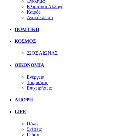
Έγκλημα
Κλιματική Αλλαγή
Καιρός
Ανακύκλωση
ΠΟΛΙΤΙΚΗ
ΚΟΣΜΟΣ
22ΟΣ ΑΙΩΝΑΣ
ΟΙΚΟΝΟΜΙΑ
Ενέργεια
Τουρισμός
Επιχειρήσεις
ΑΠΟΨΗ
LIFE
Πόλη
Σχέσεις
Γεύση