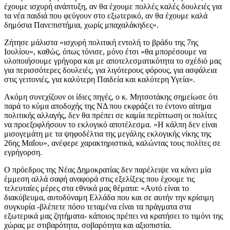
έχουμε ισχυρή ανάπτυξη, αν θα έχουμε πολλές καλές δουλειές για
τα νέα παιδιά που φεύγουν στο εξωτερικό, αν θα έχουμε καλά
δημόσια Πανεπιστήμια, χωρίς μπαχαλάκηδες».
Ζήτησε μάλιστα «ισχυρή πολιτική εντολή το βράδυ της 7ης
Ιουλίου», καθώς, όπως τόνισε, μόνο έτσι «θα μπορέσουμε να
υλοποιήσουμε γρήγορα και με αποτελεσματικότητα το σχέδιό μας
για περισσότερες δουλειές, για λιγότερους φόρους, για ασφάλεια
στις γειτονιές, για καλύτερη Παιδεία και καλύτερη Υγεία».
Ακόμη συνεχίζουν οι ίδιες πηγές, ο κ. Μητσοτάκης σημείωσε ότι
παρά το κύμα αποδοχής της ΝΔ που εκφράζει το έντονο αίτημα
πολιτικής αλλαγής, δεν θα πρέπει σε καμία περίπτωση οι πολίτες
να προεξοφλήσουν το εκλογικό αποτέλεσμα. «Η κάλπη δεν είναι
μισογεμάτη με τα ψηφοδέλτια της μεγάλης εκλογικής νίκης της
26ης Μαΐου», ανέφερε χαρακτηριστικά, καλώντας τους πολίτες σε
εγρήγορση.
Ο πρόεδρος της Νέας Δημοκρατίας δεν παρέλειψε να κάνει μία
έμμεση αλλά σαφή αναφορά στις εξελίξεις που έχουμε τις
τελευταίες μέρες στα εθνικά μας θέματα: «Αυτό είναι το
διακύβευμα, αυτοδύναμη Ελλάδα που και σε αυτήν την κρίσιμη
συγκυρία -βλέπετε πόσο τεταμένα είναι τα πράγματα στα
εξωτερικά μας ζητήματα- κάποιος πρέπει να κρατήσει το τιμόνι της
χώρας με στιβαρότητα, σοβαρότητα και αξιοπιστία.