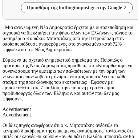
Προσθήκη της huffingtonpost.gr στην Google
«Μια ανανεωμένη Νέα Δημοκρατία έρχεται με αυτοπεποίθηση και
σιγουριά να διεκδικήσει την ψήφο όλων των Ελλήνων», τόνισε το
μεσημέρι ο Κυριάκος Μητσοτάκης από την Πετρούπολη στην
οποία περιόδευσε αναφερόμενος στο ανανεωμένο κατά 72%
ψηφοδέλτιο της Νέας Δημοκρατίας.
Σύμφωνα με σχετικό ενημερωτικό σημείωμα της Πειραιώς ο
πρόεδρος της Νέας Δημοκρατίας πρόσθεσε ότι «Κατορθώσαμε να
συνενώσουμε την εμπειρία των παλαιότερων με την ορμή των
νέων» και επανέλαβε το μήνυμα ενότητας που στέλνει σε κάθε
σταθμό της προεκλογικής του εκστρατείας: «Εφόσον με
εμπιστευθείτε στις 7 Ιουλίου, την επόμενη μέρα θα είμαι
πρωθυπουργός όλων των Ελλήνων, και αυτών που δεν μας
ψήφισαν».
Advertisement
Advertisement
Οι ίδιες πηγές αναφέρουν ότι ο κ. Μητσοτάκης ανέδειξε το
κεντρικό διακύβευμα της επικείμενης αναμέτρησης, τονίζοντας ότι
αυτές οι εκλογές θα κρίνουν «αν θα πάει η Ελλάδα μπροστά, αν θα