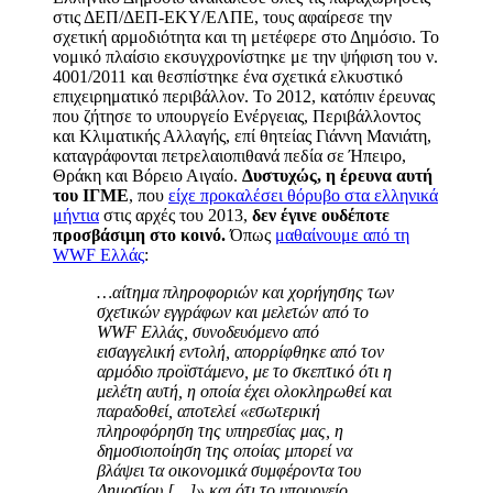
στις ΔΕΠ/ΔΕΠ-ΕΚΥ/ΕΛΠΕ, τους αφαίρεσε την
σχετική αρμοδιότητα και τη μετέφερε στο Δημόσιο. Το
νομικό πλαίσιο εκσυγχρονίστηκε με την ψήφιση του ν.
4001/2011 και θεσπίστηκε ένα σχετικά ελκυστικό
επιχειρηματικό περιβάλλον. Το 2012, κατόπιν έρευνας
που ζήτησε το υπουργείο Ενέργειας, Περιβάλλοντος
και Κλιματικής Αλλαγής, επί θητείας Γιάννη Μανιάτη,
καταγράφονται πετρελαιοπιθανά πεδία σε Ήπειρο,
Θράκη και Βόρειο Αιγαίο.
Δυστυχώς, η έρευνα αυτή
του ΙΓΜΕ
, που
είχε προκαλέσει θόρυβο στα ελληνικά
μήντια
στις αρχές του 2013,
δεν έγινε ουδέποτε
προσβάσιμη στο κοινό.
Όπως
μαθαίνουμε από τη
WWF
Ελλάς
:
…
αίτημα πληροφοριών και χορήγησης των
σχετικών εγγράφων και μελετών από το
WWF Ελλάς, συνοδευόμενο από
εισαγγελική εντολή, απορρίφθηκε από τον
αρμόδιο προϊστάμενο, με το σκεπτικό ότι η
μελέτη αυτή, η οποία έχει ολοκληρωθεί και
παραδοθεί, αποτελεί «εσωτερική
πληροφόρηση της υπηρεσίας μας, η
δημοσιοποίηση της οποίας μπορεί να
βλάψει τα οικονομικά συμφέροντα του
Δημοσίου […]» και ότι το υπουργείο