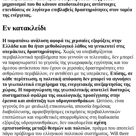
μηχανισμοί που θα κάνουν αποδοτικότερες αντίστοιχες
επενδύσεις σε λιγότερο επιβλαβείς δραστηριότητες στον τομέα
της ενέργειας.
Εν κατακλείδι
Η παραπάνω ανάλυση αφορά τις χερσαίες εξορύξεις στην
Ελλάδα και θα ήταν μεθοδολογικό λάθος να γενικευτεί στις
υπεράκτιες δραστηριότητες.
Χωρίς να υποβαθμίζονται
περιβαλλοντικά προβλήματα που γεννούν οι τελευταίες, δεν μπορεί
να παραγνωριστεί το γεγονός της γεωγραφικής εγγύτητας και του
άμεσου αντίκτυπου που έχουν οι χερσαίες δραστηριότητες στο
ανθρώπινο περιβάλλον, εν αντιθέσει με τις υπεράκτιες.
Επίσης, σε
κάθε περίπτωση, η πολιτική απόφαση δεν μπορεί να αγνοήσει
το γεωπολιτικό επιχείρημα της ενεργειακής ανεξαρτησίας της
χώρας.
Η παραγνώριση της γεωπολιτικής αποτελεί δυστυχώς
συστηματικό σφάλμα της οικολογικής προσέγγισης στην
έρευνα και ανάπτυξη των υδρογονανθράκων
. Ωστόσο, είναι
γεγονός ότι με φειδωλή επικοινωνία, απουσία δημόσιας
διαβούλευσης, αμφισβητήσιμες εκτιμήσεις περιβαλλοντικών
επιπτώσεων και νομοθετικές απορρυθμίσεις στη διαδικασία
εξόρυξης υδρογονανθράκων, δεν οικοδομείται
σχέση
εμπιστοσύνης μεταξύ θεσμών και πολιτών
, πράγμα που αποτελεί
πάγιο πρόβλημα του ελληνικού πολιτικού συστήματος.
Will
there