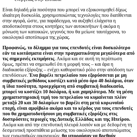
Είναι δηλαδή μία ποσότητα που μπορεί να εξοικονομηθεί δίχως
ιδιαίτερη δυσκολία, χρησιμοποιώντας τεχνολογίες που διατίθενται
στην αγορά, ώστε, για παράδειγμα, να αυξηθεί ελάχιστα η
αποδοτικότητα στους κινητήρες των αυτοκινήτων ή ακόμα η
μόνωση των κατοικιών, γεγονός που θα μείωνε ταυτόχρονα, το
οικολογικό αποτύπωμα της χώρας.
Προφανώς, το δίλημμα για τους επενδυτές είναι δυσκολότερο
εάν τα κοιτάσματα είναι στην πραγματικότητα μεγαλύτερα από
τις σημερινές εκτιμήσεις
. Ακόμα και σε αυτή τη περίπτωση
όμως, πρέπει να σημειωθεί ότι η μορφή τους – και άρα η
διαδικασία εξόρυξης – ενέχει καθοριστικό ρόλο στην απόδοση των
επενδύσεων.
Ένα βαρέλι πετρελαίου που εξορύσσεται με μη
συμβατικές μεθόδους κοστίζει κατά μέσο όρο 40 δολάρια, όταν
η ίδια ποσότητα, προερχόμενη από συμβατική διαδικασία,
μπορεί να κοστίζει 10 δολάρια, ή και χαμηλότερα. Με τη μέση
χρηματιστηριακή τιμή του πετρελαίου να κυμαίνεται πλέον
μεταξύ 20 και 30 δολαρίων το βαρέλι στη μετά κορωνοϊού
εποχή, είναι αμφίβολο ακόμα και το κέρδος για τους επενδυτές
που θα χρηματοδοτήσουν μη συμβατικές εξορύξεις στις
δυσπρόσιτες περιοχές της Δυτικής Ελλάδας και της Ηπείρου.
Ακόμα και από την επενδυτική πλευρά λοιπόν και με δεδομένη τη
δεσμευτική προσπάθεια μείωσης του οικολογικού αποτυπώματος
των ευρωπαϊκών οικονομιών,
θα μπορούσαν να βρεθούν