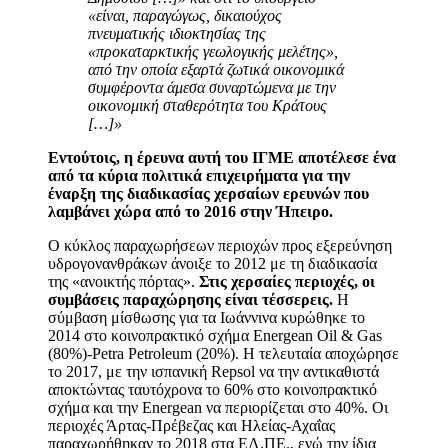
«είναι, παραγώγως, δικαιούχος
πνευματικής ιδιοκτησίας της
«προκαταρκτικής γεωλογικής μελέτης»,
από την οποία εξαρτά ζωτικά οικονομικά
συμφέροντα άμεσα συναρτώμενα με την
οικονομική σταθερότητα του Κράτους
[…]»
Εντούτοις, η έρευνα αυτή του ΙΓΜΕ αποτέλεσε ένα
από τα κύρια πολιτικά επιχειρήματα για την
έναρξη της διαδικασίας χερσαίων ερευνών που
λαμβάνει χώρα από το 2016 στην Ήπειρο.
Ο κύκλος παραχωρήσεων περιοχών προς εξερεύνηση
υδρογονανθράκων άνοιξε το 2012 με τη διαδικασία
της «ανοικτής πόρτας».
Στις χερσαίες περιοχές, οι
συμβάσεις παραχώρησης είναι τέσσερεις.
Η
σύμβαση μίσθωσης για τα Ιωάννινα κυρώθηκε το
2014 στο κοινοπρακτικό σχήμα Energean Oil & Gas
(80%)-Petra Petroleum (20%). Η τελευταία αποχώρησε
το
2017
, με την ισπανική Repsol να την αντικαθιστά
αποκτώντας ταυτόχρονα το 60% στο κοινοπρακτικό
σχήμα και την Energean να περιορίζεται στο 40%. Οι
περιοχές Άρτας-Πρέβεζας και Ηλείας-Αχαΐας
παραχωρήθηκαν το
2018
στα ΕΛ.ΠΕ., ενώ την ίδια