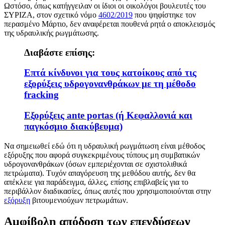
Ωστόσο, όπως κατήγγειλαν οι ίδιοι οι οικολόγοι βουλευτές του
ΣΥΡΙΖΑ, στον σχετικό νόμο
4602/2019
που ψηφίστηκε τον
περασμένο Μάρτιο, δεν αναφέρεται πουθενά ρητά ο αποκλεισμός
της υδραυλικής ρωγμάτωσης.
Διαβάστε επίσης:
Επτά κίνδυνοι για τους κατοίκους από τις
εξορύξεις υδρογονανθράκων με τη μέθοδο
fracking
Εξορύξεις ante portas (ή Κεφαλλονιά και
παγκόσμιο διακύβευμα)
Να σημειωθεί εδώ ότι η υδραυλική ρωγμάτωση είναι μέθοδος
εξόρυξης που αφορά συγκεκριμένους τύπους μη συμβατικών
υδρογονανθράκων (όσων εμπεριέχονται σε σχιστολιθικά
πετρώματα). Τυχόν απαγόρευση της μεθόδου αυτής, δεν θα
απέκλειε για παράδειγμα, άλλες, επίσης επιβλαβείς για το
περιβάλλον διαδικασίες, όπως αυτές που χρησιμοποιούνται στην
εξόρυξη
βιτουμενιούχων πετρωμάτων.
Αμφίβολη απόδοση των επενδύσεων