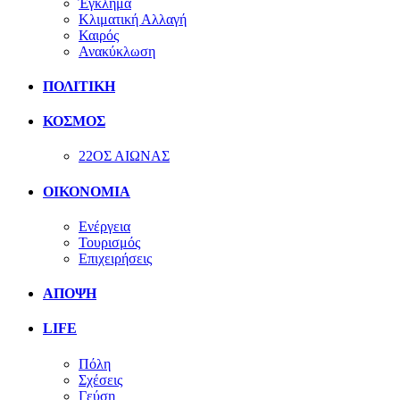
Έγκλημα
Κλιματική Αλλαγή
Καιρός
Ανακύκλωση
ΠΟΛΙΤΙΚΗ
ΚΟΣΜΟΣ
22ΟΣ ΑΙΩΝΑΣ
ΟΙΚΟΝΟΜΙΑ
Ενέργεια
Τουρισμός
Επιχειρήσεις
ΑΠΟΨΗ
LIFE
Πόλη
Σχέσεις
Γεύση