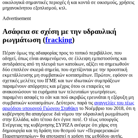
οικολογικά σημαντικές περιοχές ή και κοντά σε οικισμούς, χρήσεις
μηχανοκίνητου εξοπλισμού, κτλ.
Advertisement
Ασάφεια σε σχέση με την υδραυλική
ρωγμάτωση (
fracking
)
Πέραν όμως της αδιαφορίας προς το τοπικό περιβάλλον, που
οδηγεί, όπως είναι αναμενόμενο, σε έλλειψη εμπιστοσύνης και
αντιδράσεις από τη πλευρά των κατοίκων, αξίζει να σημειωθούν
δύο επιπλέον σκιερά σημεία, που σχετίζονται με την προοπτική
εκμετάλλευσης μη συμβατικών κοιτασμάτων. Πρώτον, εφόσον οι
σχετικές μελέτες του ΙΓΜΕ και των ιδιωτικών συμπράξεων
παραμένουν απόρρητες και μέχρις ότου οι εταιρείες να
ανακοινώσουν τα ευρήματα των τελευταίων γεωτρήσεων,
παραμένει ασαφές το εάν και πού ακριβώς ερευνάται η εξόρυξη μη
συμβατικών κοιτασμάτων. Δεύτερον, παρά τις
αναγγελίες του τέως
αρμόδιου υπουργού Γιώργου Σταθάκη
το Νοέμβριο του 2018, ότι η
κυβέρνηση θα απαγόρευε διά νόμου την υδραυλική ρωγμάτωση
στην Ελλάδα, κάτι τέτοιο δεν έγινε ποτέ. Ο τέως υπουργός
Ενέργειας της κυβέρνησης ΣΥΡΙΖΑ ανέφερε ότι χάρις στη
δημιουργία και τη δράση του θεσμού των «Περιφερειακών
Παρατηρητηρίων» θα αποτραπεί η χρήση της μεθόδου αυτής.