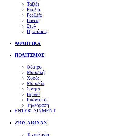
Ταξίδι
Ευεξία
Pet Life
Γονείς
Στυλ
Προτάσεις
ΑΘΛΗΤΙΚΑ
ΠΟΛΙΤΣΜΟΣ
Θέατρο
Μουσική
Χορός
Μουσεία
Σινεμά
Βιβλίο
Εικαστικά
Τηλεόραση
ENTERTAINMENT
22ΟΣ ΑΙΩΝΑΣ
Τεχνολογία