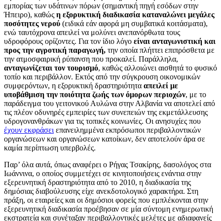
εμπορίας των υδάτινων πόρων (σημαντική πηγή εσόδων στην
Ήπειρο), καθώς
η εξορυκτική διαδικασία καταναλώνει μεγάλες
ποσότητες νερού
(ειδικά εάν αφορά μη συμβατικά κοιτάσματα),
ενώ ταυτόχρονα απειλεί να μολύνει ανεπανόρθωτα τους
υδροφόρους ορίζοντες. Για τον ίδιο λόγο
είναι ανταγωνιστική και
προς την αγροτική παραγωγή,
την οποία πλήττει επιπρόσθετα με
την ατμοσφαιρική ρύπανση που προκαλεί. Παράλληλα,
ανταγωνίζεται τον τουρισμό
, καθώς αλλοιώνει αισθητά το φυσικό
τοπίο και περιβάλλον. Εκτός από την σύγκρουση οικονομικών
συμφερόντων, η εξορυκτική δραστηριότητα
απειλεί με
υποβάθμιση την ποιότητα ζωής των όμορων περιοχών
, με το
παράδειγμα του γειτονικού Αυλώνα στην Αλβανία να αποτελεί από
τις πλέον οδυνηρές εμπειρίες των συνεπειών της εκμετάλλευσης
υδρογονανθράκων για τις τοπικές κοινωνίες. Οι ανησυχίες που
έχουν εκφράσει
επανειλημμένα εκπρόσωποι περιβαλλοντικών
οργανώσεων και οργανώσεων κατοίκων, δεν αποτελούν άρα σε
καμία περίπτωση υπερβολές.
Παρ’ όλα αυτά, όπως αναφέρει ο Ρήγας Τσακίρης, δασολόγος στα
Ιωάννινα, ο οποίος συμμετέχει σε κινητοποιήσεις ενάντια στην
εξερευνητική δραστηριότητα από το 2010, η διαδικασία της
δημόσιας διαβούλευσης είχε ανεκδοτολογικό χαρακτήρα. Στη
πράξη, οι εταιρείες και οι δημόσιοι φορείς που εμπλέκονται στην
εξερευνητική διαδικασία προέβησαν σε μία σύντομη ενημερωτική
εκστρατεία και συνέταξαν περιβαλλοντικές μελέτες με αδιαφανείς