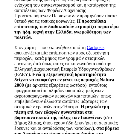
ενίσχυση του συγκεντρωτισμού και η κατάργηση της
αυτοτέλειας των Φορέων Διαχείρισης
Προστατευόμενων Περιοχών δεν προμηνύουν τίποτα
θετικό για τις τοπικές κοινωνίες.
Η προσπάθεια
επίσπευσης των διαδικασιών περιορίζει περαιτέρω
την ήδη, ισχνή στην Ελλάδα, γνωμοδότηση των
πολιτών.
Στον χάρτη – που εκπονήθηκε από τη
Cartopsis
–
απεικονίζεται μία εκτίμηση των προς εξερεύνηση
περιοχών, κατά μήκος των γραμμών σεισμικών
ερευνών, έτσι όπως αυτές επικοινωνούντα από την
Ελληνική Διαχειριστική Εταιρεία Υδρογονανθράκων
(ΕΔΕΥ).
Ενώ η εξερευνητική δραστηριότητα
δείχνει να αποφεύγει εν γένει τις περιοχές
Natura
2000
(με αρκετές εξαιρέσεις ωστόσο), εντούτοις
πραγματοποιείται πλησίον οικισμών, μείζονων
αγροτοπαραγωγικών περιοχών και ποταμών, όπως
επιβεβαιώνουν άλλωστε αυτόπτες μάρτυρες των
σεισμικών ερευνών στην Ήπειρο.
Η μεγαλύτερη
πίεση επί των εδαφών συναντάται στα
βορειοανατολικά της πόλης των Ιωαννίνων
(στο
Δήμος Ζίτσας, όπου έχουν ήδη ξεκινήσει οι σεισμικές
έρευνες και οι αντιδράσεις των κατοίκων),
στα βόρεια
του Αγρινίου και στους κάμπους Αχαΐας και