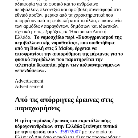
αδιαφορία για το φυσικό και το ανθρώπινο
περιβάλλον, πλεονεξία και αμφίβολη συνεισφορά στο
εθνικό προϊόν, μερικά από τα χαρακτηριστικά που
απορρέουν από τη φειδωλή κατά τα άλλα, επικοινωνία
των αρμόδιων παραγόντων, δημόσιων και ιδιωτικών,
σχετικά με τις εξορύξεις σε Ήπειρο και Δυτική
Ελλάδα.
Το νομοσχέδιο περί «Εκσυγχρονισμού της
περιβαλλοντικής νομοθεσίας», που υιοθετήθηκε
από τη Βουλή στις 5 Μαΐου, έρχεται να
επισφραγίσει την απορρύθμιση της μέριμνας για το
φυσικό περιβάλλον που παρατηρείται την
τελευταία δεκαετία, χάριν των πολυαναμενόμενων
«επενδύσεων».
Advertisement
Advertisement
Από τις απόρρητες έρευνες στις
παραχωρήσεις
Η τρίτη περίοδος έρευνας και εκμετάλλευσης
υδρογονανθράκων στην Ελλάδα ξεκίνησε τυπικά
με την ψήφιση του
ν. 3587/2007
με τον οποίο το
Ελληνικό Δημόσιο ανακάλεσε όλες τις παραχωρήσεις