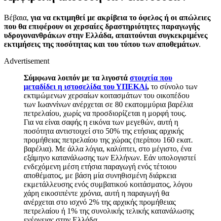
Βέβαια,
για να εκτιμηθεί με ακρίβεια το όφελος ή οι απώλειες
που θα επιφέρουν οι χερσαίες δραστηριότητες παραγωγής
υδρογονανθράκων στην Ελλάδα, απαιτούνται συγκεκριμένες
εκτιμήσεις της ποσότητας και του τύπου των αποθεμάτων
.
Advertisement
Σύμφωνα λοιπόν με τα λιγοστά
στοιχεία που
μεταδίδει η ιστοσελίδα του ΥΠΕΚΑ
i
,
το σύνολο των
εκτιμώμενων χερσαίων κοιτασμάτων του οικοπέδου
των Ιωαννίνων ανέρχεται σε 80 εκατομμύρια βαρέλια
πετρελαίου, χωρίς να προσδιορίζεται η μορφή τους.
Για να είναι σαφής η εικόνα των μεγεθών, αυτή η
ποσότητα αντιστοιχεί στο 50% της ετήσιας αρχικής
προμήθειας πετρελαίου της χώρας (περίπου 160 εκατ.
βαρέλια). Με άλλα λόγια, καλύπτει, στο μέγιστο, ένα
εξάμηνο κατανάλωσης των Ελλήνων. Εάν υπολογιστεί
ενδεχόμενη μέση ετήσια παραγωγή ενός τέτοιου
αποθέματος, με βάση μία συνηθισμένη διάρκεια
εκμετάλλευσης ενός συμβατικού κοιτάσματος, λόγου
χάρη εικοσιπέντε χρόνια, αυτή η παραγωγή θα
ανέρχεται στο ισχνό 2% της αρχικής προμήθειας
πετρελαίου ή 1% της συνολικής τελικής κατανάλωσης
ενέργειας στην Ελλάδα.