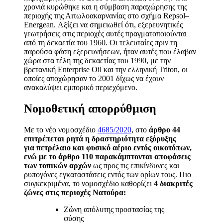
χρονιά κυρώθηκε και η σύμβαση παραχώρησης της
περιοχής της Αιτωλοακαρνανίας στο σχήμα
Repsol
–
Energean
. Αξίζει να σημειωθεί ότι, εξερευνητικές
γεωτρήσεις στις περιοχές αυτές πραγματοποιούνται
από τη δεκαετία του 1960. Οι τελευταίες πριν τη
παρούσα φάση εξερευνήσεων, ήταν αυτές που έλαβαν
χώρα στα τέλη της δεκαετίας του 1990, με την
βρετανική
Enterprise
Oil
και την ελληνική
Triton
, οι
οποίες αποχώρησαν το 2001 δίχως να έχουν
ανακαλύψει εμπορικό περιεχόμενο.
Νομοθετική απορρύθμιση
Με το νέο νομοσχέδιο
4685/2020
,
στ
ο
άρθρο 44
επιτρέπεται ρητά η δραστηριότητα
εξόρυξης
για πετρέλαιο και φυσικό αέριο εντός οικοτόπων,
ενώ με το άρθρο 110
παρακάμπτονται αποφάσεις
των τοπικών αρχών
ως προς τις επικίνδυνες και
ρυπογόνες εγκαταστάσεις εντός των ορίων τους. Πιο
συγκεκριμένα, το νομοσχέδιο καθορίζει
4 διακριτές
ζώνες στις περιοχές Νατούρα:
Ζώνη απόλυτης προστασίας της
φύσης