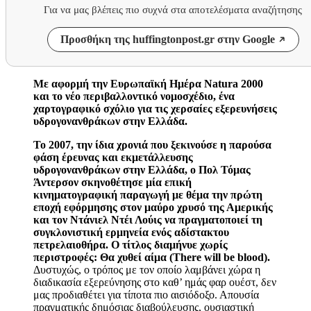
Για να μας βλέπεις πιο συχνά στα αποτελέσματα αναζήτησης
Προσθήκη της huffingtonpost.gr στην Google
Με αφορμή την Ευρωπαϊκή Ημέρα
Natura
2000
και το νέο περιβαλλοντικό νομοσχέδιο, ένα
χαρτογραφικό σχόλιο για τις χερσαίες εξερευνήσεις
υδρογονανθράκων στην Ελλάδα.
Το 2007, την ίδια χρονιά που ξεκινούσε η παρούσα
φάση έρευνας και εκμετάλλευσης
υδρογονανθράκων στην Ελλάδα, ο Πολ Τόμας
Άντερσον σκηνοθέτησε μία επική
κινηματογραφική παραγωγή με θέμα την πρώτη
εποχή εφόρμησης στον μαύρο χρυσό της Αμερικής
και τον Ντάνιελ Ντέι Λούις να πραγματοποιεί τη
συγκλονιστική ερμηνεία ενός αδίστακτου
πετρελαιοθήρα. Ο τίτλος διαμήνυε χωρίς
περιστροφές:
Θα χυθεί αίμα
(
There
will
be
blood
).
Δυστυχώς, ο τρόπος με τον οποίο λαμβάνει χώρα η
διαδικασία εξερεύνησης στο καθ’ ημάς φαρ ουέστ, δεν
μας προδιαθέτει για τίποτα πιο αισιόδοξο. Απουσία
πραγματικής δημόσιας διαβούλευσης, ουσιαστική