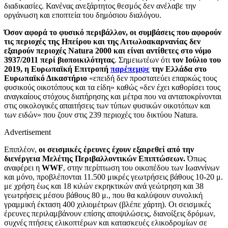
διαδικασίες. Κανένας ανεξάρτητος θεσμός δεν ανέλαβε την
οργάνωση και εποπτεία του δημόσιου διαλόγου.
Όσον αφορά το φυσικό περιβάλλον, οι συμβάσεις που αφορούν
τις περιοχές της Ηπείρου και της Αιτωλοακαρνανίας δεν
εξαιρούν περιοχές
N
atura
2000 και είναι αντίθετες στο νόμο
3937/2011 περί βιοποικιλότητας
. Σημειωτέων ότι
τον Ιούλιο του
2019, η Ευρωπαϊκή Επιτροπή
παρέπεμψε
την Ελλάδα στο
Ευρωπαϊκό Δικαστήριο
«επειδή δεν προστατεύει επαρκώς τους
φυσικούς οικοτόπους και τα είδη» καθώς «δεν έχει καθορίσει τους
αναγκαίους στόχους διατήρησης και μέτρα που να ανταποκρίνονται
στις οικολογικές απαιτήσεις των τύπων φυσικών οικοτόπων και
των ειδών» που ζουν στις 239 περιοχές του δικτύου
Natura
.
Advertisement
Επιπλέον,
οι σεισμικές έρευνες έχουν εξαιρεθεί από την
διενέργεια Μελέτης Περιβαλλοντικών Επιπτώσεων.
Όπως
αναφέρει η
WWF
, στην περίπτωση του οικοπέδου των Ιωαννίνων
και μόνο, προβλέπονται 11.500 μικρές γεωτρήσεις βάθους 10-20 μ.
με χρήση έως και 18 κιλών εκρηκτικών ανά γεώτρηση και 38
γεωτρήσεις μέσου βάθους 80 μ., που θα καλύψουν συνολική
γραμμική έκταση 400 χιλιομέτρων (βλέπε χάρτη). Οι σεισμικές
έρευνες περιλαμβάνουν επίσης αποψιλώσεις, διανοίξεις δρόμων,
συχνές πτήσεις ελικοπτέρων και κατασκευές ελικοδρομίων σε