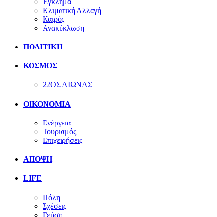
Έγκλημα
Κλιματική Αλλαγή
Καιρός
Ανακύκλωση
ΠΟΛΙΤΙΚΗ
ΚΟΣΜΟΣ
22ΟΣ ΑΙΩΝΑΣ
ΟΙΚΟΝΟΜΙΑ
Ενέργεια
Τουρισμός
Επιχειρήσεις
ΑΠΟΨΗ
LIFE
Πόλη
Σχέσεις
Γεύση