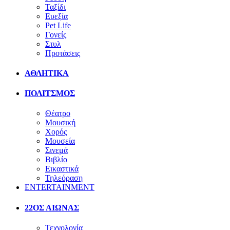
Ταξίδι
Ευεξία
Pet Life
Γονείς
Στυλ
Προτάσεις
ΑΘΛΗΤΙΚΑ
ΠΟΛΙΤΣΜΟΣ
Θέατρο
Μουσική
Χορός
Μουσεία
Σινεμά
Βιβλίο
Εικαστικά
Τηλεόραση
ENTERTAINMENT
22ΟΣ ΑΙΩΝΑΣ
Τεχνολογία