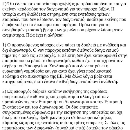
Γ) Ότι έδωσε σε εταιρεία πάροχο/βίζας με τρόπο παράνομο και για
εκείνον κερδοφόρο τον διαγωνισμό για τον πάροχο βιζών. Η
ιστορία αυτή διαδίδεται στηριγμένη στις ενστάσεις τρίτων
εταιρειών που δεν κέρδισαν τον διαγωνισμό, ιδιαίτερα εκείνης που
έπαψε να έχει το δικαίωμα του παρόχου. Πρόκειται για τη
συνηθισμένη τακτική βρώμικων χεριών που ρίχνουν λάσπη στον
ανεμιστήρα. Πώς έχει η αλήθεια:
1) Ο προηγούμενος πάροχος είχε πάρει τη δουλειά με ανάθεση και
όχι διαγωνισμό. Ο νυν πάροχος κατόπιν διεθνούς διαγωνισμού
πήρε τις 4 από τις 5 περιοχές. Η πέμπτη δεν έχει κατακυρωθεί στην
εταιρεία που κέρδισε το διαγωνισμό, καθότι έχει ταυτόχρονα τον
σέρβερ του Υπουργείου. Συνδυασμό που δεν επιτρέπει η
ευρωπαϊκή νομοθεσία και για αυτό έχει γίνει προδικαστικό
ερώτημα στο Δικαστήριο της ΕΕ. Με άλλα λόγια βρίσκεται
κατηγορούμενος διότι έκανα διεθνή διαγωνισμό αντί ανάθεση.
2) Ως υπουργός διόρισε κατόπιν εισήγησης της αρμόδιας
υπηρεσιακής διεύθυνσης και χωρίς καμία αλλαγή επί των
προτάσεών της την Επιτροπή του Διαγωνισμού και την Επιτροπή
Ενστάσεων επί του διαγωνισμού. Οι δύο επιτροπές,
συγκροτημένες σύμφωνα με την εισήγηση της υπηρεσίας και όχι
δικής του επιλογής, βρέθηκαν συχνά σε διαφορετικό μήκος
κύματος ως προς τις ενστάσεις από τις τρίτες εταιρείες. Σε όλες τις
περιπτώσεις των διαφωνιών (συνολικά επτά) έστειλε τον φάκελο