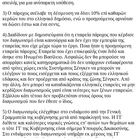
απειλής για μια ανύπαρκτη υπόθεση.
3) Ο πάροχος ανέλαβε τη δέσμευση να δίνει 10% επί καθαρών
κερδών του στο ελληνικό δημόσιο, ενώ ο προηγούμενος αρνιόταν
να δώσει έστω και ένα σεντς.
4) Διαδίδουν με δημοσιεύματα ότι η εταιρεία πάροχος που κέρδισε
τον διαγωνισμό είναι καινούργια και δεν έχει την εμπειρία της
εταιρείας που είχε μέχρι τώρα το έργο. Ποια ήταν η προηγούμενη
εταιρεία πάροχος; Εταιρεία που έχει επικεφαλής έναν Ινδό και
άνηκε στο Ηνωμένο Βασίλειο. Ασφαλώς δεν θα μπορούσε να
απορρίψει κανείς κατηγορηματικά ότι δεν υπάρχουν ενδιαφέροντα
από τρίτες χώρες εκτός Συστήματος Σένγκεν να μπορούν να
ελέγξουν το ποιος εισέρχεται και ποιος εξέρχεται του ελληνικού
εδάφους και δεν προέρχεται από κράτος της ζώνης Σένγκεν. Από
την άλλη, δεν μπορεί να καταδικάζονται ελληνικές εταιρείες να μην
κερδίζουν διαγωνισμούς γιατί είναι νεότερες των ξένων εταιρειών.
Εξάλλου κάτι τέτοιο δεν προβλεπόταν στους όρους του
διαγωνισμού που δεν έθεσε ο ίδιος.
5) Ο διαγωνισμός ελέγχθηκε στο ενδιάμεσο από την Γενική
Γραμματεία της κυβέρνησης μετά από παράκλησή του. Η ΓΓ
διέθετε και καλύτερες νομικές γνώσεις επ’ αυτών των θεμάτων και
ο τότε ΓΓ της Κυβέρνησης είναι σήμερα Υπουργός Δικαιοσύνης.
Στο ενδιάμεσο του διαγωνισμού υπήρξαν εκ μέρους της ΓΓ