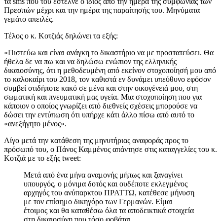
τα sms που του έστελνε ο ίδιος από την ημέρα της συμφωνίας των
Πρεσπών μέχρι και την ημέρα της παραίτησής του. Μηνύματα
γεμάτο απειλές.
Τέλος ο κ. Κοτζιάς δηλώνει τα εξής:
«Πιστεύω και είναι ανάγκη το δικαστήριο να με προστατεύσει. Θα
ήθελα δε να πω και να δηλώσω ενώπιον της ελληνικής
δικαιοσύνης, ότι η μεθοδευμένη από εκείνον στοχοποίησή μου από
το καλοκαίρι του 2018, τον καθιστά εν δυνάμει υπεύθυνο εφόσον
συμβεί οτιδήποτε κακό σε μένα και στην οικογένειά μου, στη
σωματική και πνευματική μας υγεία. Μια στοχοποίηση που για
κάποιον ο οποίος γνωρίζει από διεθνείς σχέσεις μπορούσε να
δώσει την εντύπωση ότι υπήρχε κάτι άλλο πίσω από αυτό το
«ανεξήγητο μένος».
Λίγο μετά την κατάθεση της μηνυτήριας αναφοράς προς το
πρόσωπό του, ο Πάνος Καμμένος απάντησε στις καταγγελίες του κ.
Κοτζιά με το εξής tweet:
Μετά από ένα μήνα αναμονής μήπως και ξαναγίνει
υπουργός, ο μόνιμα δοτός και ουδέποτε εκλεγμένος
αρχηγός του ανύπαρκτου ΠΡΑΤΤΩ, κατέθεσε μήνυση
με τον επίσημο δικηγόρο των Γερμανών. Είμαι
έτοιμος και θα καταθέσω όλα τα αποδεικτικά στοιχεία
στη δικαιοσύνη που τόσο φοβάται.