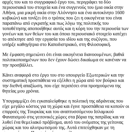
αρχές του και το συγγραφικό έργο του, περιγράφει τα δύο
περιουσιακά του στοιχεία και ένα συγγενούς του (μια οικία στην
Αθήνα, μια μικρή οικία στην Αλόννησο και ένα αυτοκίνητο 1600
κυβικών) και τονίζει ότι ο τρόπος που ζει η οικογένεια του είναι
παραπάνω από εγκρατής και πως λόγω της πολιτικής του
τοποθέτησης αποποιήθηκε αυτός και η κόρη του την περιουσία των
γονέων και των θείων του και όποιο περιουσιακό στοιχείο κατέχει
το απέκτησε από την εργασία του ιδίου και της συζύγου, που
υπήρξε καθηγήτρια στο Καποδιστριακό, στη Φιλοσοφική.
Με έμφαση σημειώνει ότι είναι οικογένεια διανοουμένων, βαθιά
πολιτικοποιημένων που δεν έχουν δώσει δικαίωμα σε κανέναν να
την προσβάλλει.
Κάνει αναφορά στο έργο του στο υπουργείο Εξωτερικών και την
συστηματική προσπάθεια να εξέλθει η χώρα από τον βούρκο και
την διεθνή απαξίωση, που είχε περιπέσει στα προηγούμενα της
θητείας μου χρόνια.
Υπογραμμίζει ότι εγκαταλείφθηκε η πολιτική της αδράνειας που
είχε μεγάλο κόστος για τη χώρα και έγινε προσπάθεια να κοπούν οι
επιρροές της Τουρκίας και του αναπτυσσόμενου Ισλαμικού
Φανατισμού στις γειτονικές χώρες στα βόρια της πατρίδας και να
λυθεί ένα θεμελιακό πρόβλημα, αυτό του ονόματος της γείτονας
χώρας και του αλυτρωτισμού της. Αυτά επιτεύχθηκαν με τη