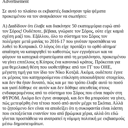
Advertisement
Σε αυτό το πλαίσιο οι εκβιαστές διακίνησαν τρία ψέματα
προκειμένου να τον αναγκάσουν να σιωπήσει:
Α) Διαδίδουν ότι έλαβε και διακίνησε 50 εκατομμύρια ευρώ από
τον Σόρος! Ουδέποτε, βέβαια, γνώρισε τον Σόρος, ούτε είχε καμιά
σχέση μαζί του. Εξάλλου, όλο το σύστημα του Σόρος τον
πολέμησε μετά μανίας το 2016-17 που γινόταν προσπάθεια να
λυθεί το Κυπριακό. Ο λόγος ότι είχε προτάξει το ορθό αίτημα/
απαίτηση να καταργηθεί το καθεστώς των εγγυήσεων και να
φύγουν τα κατοχικά στρατεύματα από τη μεγαλόνησο, προκειμένου
να γίνει επιτέλους η Κύπρος ένα κανονικό κράτος. Πρόκειται για
μια θεμελιακή θέση που υιοθετήθηκε από τον ΓΓ του ΟΗΕ,
μέγιστη τιμή για τον ίδιο τον Νίκο Κοτζιά. Ακόμα, ουδέποτε έγινε
εκ μέρους του κατηγορούμενου επίκληση οποιουδήποτε στοιχείου,
και δεν θα ήταν δυνατό, πώς και με πιο τρόπο έλαβε αυτό το ποσό
και γιατί δόθηκε σε αυτόν και δεν δόθηκε απευθείας στους
ενδιαφερομένους από το σύστημα του Σόρος που είναι παρόν στη
ΦΥΡΟΜ. Ακόμα δεν έγινε αναφορά, και δεν θα μπορούσε να γίνει,
πώς μετεφέρθη ένα τέτοιο ποσό από αυτόν μέχρι τα Σκόπια. Αλλά
το ζητούμενο δεν είναι να αποδείξει ότι η συκοφαντία είναι λάσπη
που εκτοξεύεται εναντίον του από βρώμικα χέρια, αλλά ότι εδώ
γίνεται προσπάθεια να ανατραπεί η νόμιμη πολιτική με εκβιασμούς
μέσω δημοσιευμάτων.