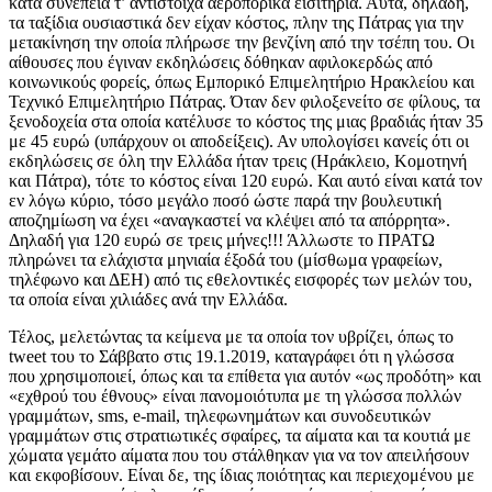
κατά συνέπεια τ’ αντίστοιχα αεροπορικά εισιτήρια. Αυτά, δηλαδή,
τα ταξίδια ουσιαστικά δεν είχαν κόστος, πλην της Πάτρας για την
μετακίνηση την οποία πλήρωσε την βενζίνη από την τσέπη του. Οι
αίθουσες που έγιναν εκδηλώσεις δόθηκαν αφιλοκερδώς από
κοινωνικούς φορείς, όπως Εμπορικό Επιμελητήριο Ηρακλείου και
Τεχνικό Επιμελητήριο Πάτρας. Όταν δεν φιλοξενείτο σε φίλους, τα
ξενοδοχεία στα οποία κατέλυσε το κόστος της μιας βραδιάς ήταν 35
με 45 ευρώ (υπάρχουν οι αποδείξεις). Αν υπολογίσει κανείς ότι οι
εκδηλώσεις σε όλη την Ελλάδα ήταν τρεις (Ηράκλειο, Κομοτηνή
και Πάτρα), τότε το κόστος είναι 120 ευρώ. Και αυτό είναι κατά τον
εν λόγω κύριο, τόσο μεγάλο ποσό ώστε παρά την βουλευτική
αποζημίωση να έχει «αναγκαστεί να κλέψει από τα απόρρητα».
Δηλαδή για 120 ευρώ σε τρεις μήνες!!! Άλλωστε το ΠΡΑΤΩ
πληρώνει τα ελάχιστα μηνιαία έξοδά του (μίσθωμα γραφείων,
τηλέφωνο και ΔΕΗ) από τις εθελοντικές εισφορές των μελών του,
τα οποία είναι χιλιάδες ανά την Ελλάδα.
Τέλος, μελετώντας τα κείμενα με τα οποία τον υβρίζει, όπως το
tweet του το Σάββατο στις 19.1.2019, καταγράφει ότι η γλώσσα
που χρησιμοποιεί, όπως και τα επίθετα για αυτόν «ως προδότη» και
«εχθρού του έθνους» είναι πανομοιότυπα με τη γλώσσα πολλών
γραμμάτων, sms, e-mail, τηλεφωνημάτων και συνοδευτικών
γραμμάτων στις στρατιωτικές σφαίρες, τα αίματα και τα κουτιά με
χώματα γεμάτο αίματα που του στάλθηκαν για να τον απειλήσουν
και εκφοβίσουν. Είναι δε, της ίδιας ποιότητας και περιεχομένου με