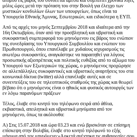
ατόμου εις βάρος του συνδέεται άμεσα και συμπίπτει χρονικά λίγες
μόλις ώρες μετά την πρόταση του στην Βουλή για έλεγχο των
μυστικών κονδυλίων όλων των υπουργείων, όπως είναι τα
Υπουργεία Εθνικής Άμυνας, Εσωτερικών, και ειδικότερα η ΕΥΠ.
Από τις αρχές του μηνός Σεπτεμβρίου 2018 και ιδιαίτερα από την
16η Οκτωβρίου, όταν από την προσβλητική και υβριστική και
συκοφαντική συμπεριφορά του μηνυόμενου εις βάρος του ενώπιον
της συνεδρίασης του Υπουργικού Συμβουλίου και ενώπιον του
Πρωθυπουργού, όπου επανέλαβε με χυδαίους ισχυρισμούς τις
ανωτέρω συκοφαντίες, αναγκάστηκε να παραιτηθεί για λόγους
προσωπικής αξιοπρέπειας και πολιτικής ευθιξίας από το αξίωμα του
Υπουργού των Εξωτερικών της χώρας, ο μηνυόμενος προχώρησε
σε αλλεπάλληλες συκοφαντικές και υβριστικές αναρτήσεις του στα
κοινωνικά δίκτυα (twitter) αλλά επανέλαβε αυτές και σε
συνεντεύξεις του σε τηλεοπτικούς σταθμούς της χώρας και θεωρεί
βέβαιο ότι ο μηνυόμενος είναι ο ηθικός και φυσικός αυτουργός των
εν λόγω παρανόμων πράξεων
Τέλος, έλαβε στο κινητό του τηλέφωνο σειρά από άθλια,
εκβιαστικά, απειλητικά και υβριστικά μηνύματα από τον
μηνυόμενο, όπως τα ακόλουθα:
Α) Στις 15.07.2018 και ώρα 03.23 και ενώ βρισκόταν σε επίσημη
επίσκεψη στην Βολιβία, έλαβε στο κινητό τηλέφωνό το εξής
μήνυμα από τον μηνυόμενο:«Αρκετά ανέχτηκα τις αυθαιρεσίες σου