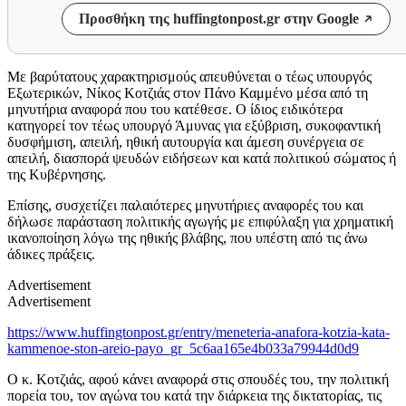
Προσθήκη της huffingtonpost.gr στην Google
Mε βαρύτατους χαρακτηρισμούς απευθύνεται ο τέως υπουργός
Εξωτερικών, Νίκος Κοτζιάς στον Πάνο Καμμένο μέσα από τη
μηνυτήρια αναφορά που του κατέθεσε. Ο ίδιος ειδικότερα
κατηγορεί τον τέως υπουργό Άμυνας για εξύβριση, συκοφαντική
δυσφήμιση, απειλή, ηθική αυτουργία και άμεση συνέργεια σε
απειλή, διασπορά ψευδών ειδήσεων και κατά πολιτικού σώματος ή
της Κυβέρνησης.
Επίσης, συσχετίζει παλαιότερες μηνυτήριες αναφορές του και
δήλωσε παράσταση πολιτικής αγωγής με επιφύλαξη για χρηματική
ικανοποίηση λόγω της ηθικής βλάβης, που υπέστη από τις άνω
άδικες πράξεις.
Advertisement
Advertisement
https://www.huffingtonpost.gr/entry/meneteria-anafora-kotzia-kata-
kammenoe-ston-areio-payo_gr_5c6aa165e4b033a79944d0d9
Ο κ. Κοτζιάς, αφού κάνει αναφορά στις σπουδές του, την πολιτική
πορεία του, τον αγώνα του κατά την διάρκεια της δικτατορίας, τις