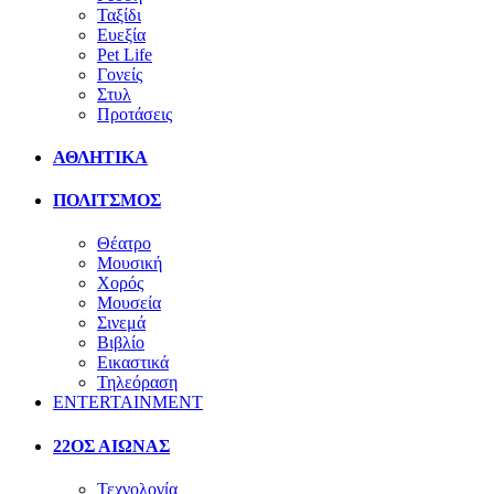
Ταξίδι
Ευεξία
Pet Life
Γονείς
Στυλ
Προτάσεις
ΑΘΛΗΤΙΚΑ
ΠΟΛΙΤΣΜΟΣ
Θέατρο
Μουσική
Χορός
Μουσεία
Σινεμά
Βιβλίο
Εικαστικά
Τηλεόραση
ENTERTAINMENT
22ΟΣ ΑΙΩΝΑΣ
Τεχνολογία