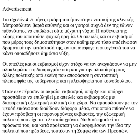
Advertisement
Για σχεδόν 4 ½ μήνες η κόρη του ήταν στην εντατική της κλινικής
Μετροπόλιταν βαριά ασθενής και οι γιατροί συχνά δεν της έδιναν
πιθανότητες να επιβιώσει ούτε μέχρι τη νύχτα. Η ασθένεια της
κόρης του απαιτούσε ψυχική ηρεμία. Οι απειλές και οι εκβιασμοί
που μέρος τους δημοσιεύτηκαν στον καθημερινό τύπο επιδείνωσαν
δραματικά την κατάστασή της, αν και απέφυγε η οικογένειά του να
κάνει οποιαδήποτε δημόσια νύξη.
Οι απειλές και οι εκβιασμοί είχαν στόχο να τον αναγκάσουν να μην
ολοκληρώσει τη διαπραγμάτευση και για την υλοποίηση μιας
άλλης πολιτικής από εκείνη που αποφάσισε η συντριπτική
πλειοψηφία της κυβέρνησης και η πλειοψηφία του κοινοβουλίου.
Όταν δεν πέρασαν οι ακραίοι εκβιασμοί, υπήρξε και υπάρχει
προσπάθεια να επιβληθεί με απειλές και εκβιασμούς μια
διαφορετική εξωτερική πολιτική στη χώρα. Να αμαυρώσουν με την
ψευδή εικόνα που διαδίδουν διάφορα μέσα, στα οποία πιθανόν να
έχουν πρόσβαση οι παρανομούντες εκβιαστές, την εξωτερική
πολιτική που είχε τα τελευταία χρόνια. Να δυσφημιστεί το
πρόσωπό του, και κατά προέκταση να δυσφημίσουν την ίδια την
πολιτική που πρέσβευε, τουτέστιν τη Συμφωνία των Πρεσπών.