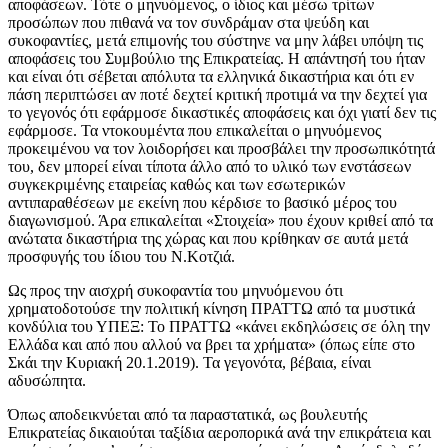
αποφάσεων. Τότε ο μηνυόμενος, ο ίδιος και μέσω τρίτων
προσώπων που πιθανά να τον συνδράμαν στα ψεύδη και
συκοφαντίες, μετά επιμονής του σύστηνε να μην λάβει υπόψη τις
αποφάσεις του Συμβούλιο της Επικρατείας. Η απάντησή του ήταν
και είναι ότι σέβεται απόλυτα τα ελληνικά δικαστήρια και ότι εν
πάση περιπτώσει αν ποτέ δεχτεί κριτική προτιμά να την δεχτεί για
το γεγονός ότι εφάρμοσε δικαστικές αποφάσεις και όχι γιατί δεν τις
εφάρμοσε. Τα ντοκουμέντα που επικαλείται ο μηνυόμενος
προκειμένου να τον λοιδορήσει και προσβάλει την προσωπικότητά
του, δεν μπορεί είναι τίποτα άλλο από το υλικό των ενστάσεων
συγκεκριμένης εταιρείας καθώς και των εσωτερικών
αντιπαραθέσεων με εκείνη που κέρδισε το βασικό μέρος του
διαγωνισμού. Άρα επικαλείται «Στοιχεία» που έχουν κριθεί από τα
ανώτατα δικαστήρια της χώρας και που κρίθηκαν σε αυτά μετά
προσφυγής του ίδιου του Ν.Κοτζιά.
Ως προς την αισχρή συκοφαντία του μηνυόμενου ότι
χρηματοδοτούσε την πολιτική κίνηση ΠΡΑΤΤΩ από τα μυστικά
κονδύλια του ΥΠΕΞ: Το ΠΡΑΤΤΩ «κάνει εκδηλώσεις σε όλη την
Ελλάδα και από που αλλού να βρει τα χρήματα» (όπως είπε στο
Σκάι την Κυριακή 20.1.2019). Τα γεγονότα, βέβαια, είναι
αδυσώπητα.
Όπως αποδεικνύεται από τα παραστατικά, ως βουλευτής
Επικρατείας δικαιούται ταξίδια αεροπορικά ανά την επικράτεια και