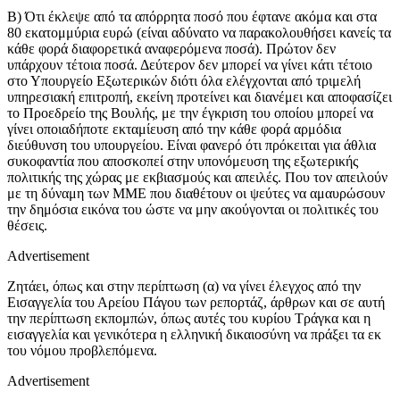
Β) Ότι έκλεψε από τα απόρρητα ποσό που έφτανε ακόμα και στα
80 εκατομμύρια ευρώ (είναι αδύνατο να παρακολουθήσει κανείς τα
κάθε φορά διαφορετικά αναφερόμενα ποσά). Πρώτον δεν
υπάρχουν τέτοια ποσά. Δεύτερον δεν μπορεί να γίνει κάτι τέτοιο
στο Υπουργείο Εξωτερικών διότι όλα ελέγχονται από τριμελή
υπηρεσιακή επιτροπή, εκείνη προτείνει και διανέμει και αποφασίζει
το Προεδρείο της Βουλής, με την έγκριση του οποίου μπορεί να
γίνει οποιαδήποτε εκταμίευση από την κάθε φορά αρμόδια
διεύθυνση του υπουργείου. Είναι φανερό ότι πρόκειται για άθλια
συκοφαντία που αποσκοπεί στην υπονόμευση της εξωτερικής
πολιτικής της χώρας με εκβιασμούς και απειλές. Που τον απειλούν
με τη δύναμη των ΜΜΕ που διαθέτουν οι ψεύτες να αμαυρώσουν
την δημόσια εικόνα του ώστε να μην ακούγονται οι πολιτικές του
θέσεις.
Advertisement
Ζητάει, όπως και στην περίπτωση (α) να γίνει έλεγχος από την
Εισαγγελία του Αρείου Πάγου των ρεπορτάζ, άρθρων και σε αυτή
την περίπτωση εκπομπών, όπως αυτές του κυρίου Τράγκα και η
εισαγγελία και γενικότερα η ελληνική δικαιοσύνη να πράξει τα εκ
του νόμου προβλεπόμενα.
Advertisement