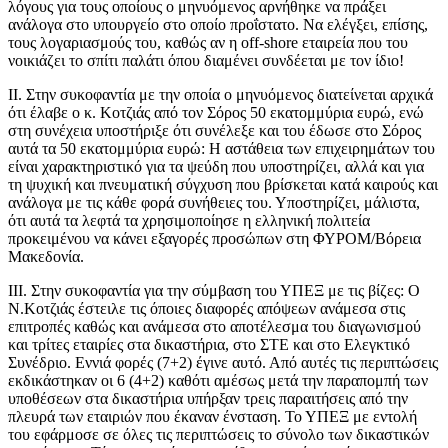
λόγους για τους οποίους ο μηνυόμενος αρνήθηκε να πράξει
ανάλογα στο υπουργείο στο οποίο προΐστατο. Να ελέγξει, επίσης,
τους λογαριασμούς του, καθώς αν η off-shore εταιρεία που του
νοικιάζει το σπίτι παλάτι όπου διαμένει συνδέεται με τον ίδιο!
ΙΙ. Στην συκοφαντία με την οποία ο μηνυόμενος διατείνεται αρχικά
ότι έλαβε ο κ. Κοτζιάς από τον Σόρος 50 εκατομμύρια ευρώ, ενώ
στη συνέχεια υποστήριξε ότι συνέλεξε και του έδωσε στο Σόρος
αυτά τα 50 εκατομμύρια ευρώ: Η αστάθεια των επιχειρημάτων του
είναι χαρακτηριστικό για τα ψεύδη που υποστηρίζει, αλλά και για
τη ψυχική και πνευματική σύγχυση που βρίσκεται κατά καιρούς και
ανάλογα με τις κάθε φορά συνήθειες του. Υποστηρίζει, μάλιστα,
ότι αυτά τα λεφτά τα χρησιμοποίησε η ελληνική πολιτεία
προκειμένου να κάνει εξαγορές προσώπων στη ΦΥΡΟΜ/Βόρεια
Μακεδονία.
ΙΙΙ. Στην συκοφαντία για την σύμβαση του ΥΠΕΞ με τις βίζες: Ο
Ν.Κοτζιάς έστειλε τις όποιες διαφορές απόψεων ανάμεσα στις
επιτροπές καθώς και ανάμεσα στο αποτέλεσμα του διαγωνισμού
και τρίτες εταιρίες στα δικαστήρια, στο ΣΤΕ και στο Ελεγκτικό
Συνέδριο. Εννιά φορές (7+2) έγινε αυτό. Από αυτές τις περιπτώσεις
εκδικάστηκαν οι 6 (4+2) καθότι αμέσως μετά την παραπομπή των
υποθέσεων στα δικαστήρια υπήρξαν τρεις παραιτήσεις από την
πλευρά των εταιριών που έκαναν ένσταση. Το ΥΠΕΞ με εντολή
του εφάρμοσε σε όλες τις περιπτώσεις το σύνολο των δικαστικών