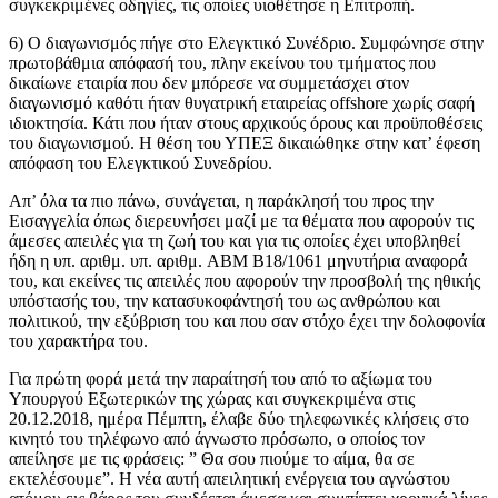
συγκεκριμένες οδηγίες, τις οποίες υιοθέτησε η Επιτροπή.
6) Ο διαγωνισμός πήγε στο Ελεγκτικό Συνέδριο. Συμφώνησε στην
πρωτοβάθμια απόφασή του, πλην εκείνου του τμήματος που
δικαίωνε εταιρία που δεν μπόρεσε να συμμετάσχει στον
διαγωνισμό καθότι ήταν θυγατρική εταιρείας offshore χωρίς σαφή
ιδιοκτησία. Κάτι που ήταν στους αρχικούς όρους και προϋποθέσεις
του διαγωνισμού. Η θέση του ΥΠΕΞ δικαιώθηκε στην κατ’ έφεση
απόφαση του Ελεγκτικού Συνεδρίου.
Απ’ όλα τα πιο πάνω, συνάγεται, η παράκλησή του προς την
Εισαγγελία όπως διερευνήσει μαζί με τα θέματα που αφορούν τις
άμεσες απειλές για τη ζωή του και για τις οποίες έχει υποβληθεί
ήδη η υπ. αριθμ. υπ. αριθμ. ABM Β18/1061 μηνυτήρια αναφορά
του, και εκείνες τις απειλές που αφορούν την προσβολή της ηθικής
υπόστασής του, την κατασυκοφάντησή του ως ανθρώπου και
πολιτικού, την εξύβριση του και που σαν στόχο έχει την δολοφονία
του χαρακτήρα του.
Για πρώτη φορά μετά την παραίτησή του από το αξίωμα του
Υπουργού Εξωτερικών της χώρας και συγκεκριμένα στις
20.12.2018, ημέρα Πέμπτη, έλαβε δύο τηλεφωνικές κλήσεις στο
κινητό του τηλέφωνο από άγνωστο πρόσωπο, ο οποίος τον
απείλησε με τις φράσεις: ” Θα σου πιούμε το αίμα, θα σε
εκτελέσουμε”. Η νέα αυτή απειλητική ενέργεια του αγνώστου