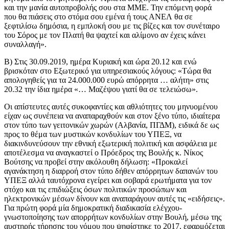
και την μανία αυτοπροβολής σου στα ΜΜΕ. Την επόμενη φορά
που θα πιάσεις στο στόμα σου εμένα ή τους ΑΝΕΛ θα σε
ξεφτιλίσω δημόσια, η εμπλοκή σου με τις βίζες και τον συνέταιρο
του Σόρος με τον Πλατή θα ψαχτεί και αλίμονο αν έχεις κάνει
συναλλαγή».
Β) Στις 30.09.2019, ημέρα Κυριακή και ώρα 20.12 και ενώ
βρισκόταν στο Εξωτερικό για υπηρεσιακούς λόγους: «Τώρα θα
απολογηθείς για τα 24.000.000 ευρώ απόρρητα … αλήτη» στις
20.32 την ίδια ημέρα «… Μαζέψου γιατί θα σε τελειώσω».
Οι απίστευτες αυτές συκοφαντίες και αθλιότητες του μηνυομένου
είχαν ως συνέπεια να αναπαραχθούν και στον ξένο τύπο, ιδιαίτερα
στον τύπο των γειτονικών χωρών (Αλβανία, ΠΓΔΜ), ειδικά δε ως
προς το θέμα των μυστικών κονδυλίων του ΥΠΕΞ, να
διακινδυνεύσουν την εθνική εξωτερική πολιτική και ασφάλεια με
αποτέλεσμα να αναγκαστεί ο Πρόεδρος της Βουλής κ. Νίκος
Βούτσης να προβεί στην ακόλουθη δήλωση: «Προκαλεί
αγανάκτηση η διαρροή στον τύπο δήθεν απόρρητων δαπανών του
ΥΠΕΞ αλλά ταυτόχρονα εγείρει και σοβαρά ερωτήματα για τον
στόχο και τις επιδιώξεις όσων πολιτικών προσώπων και
ηλεκτρονικών μέσων δίνουν και αναπαράγουν αυτές τις «ειδήσεις».
Για πρώτη φορά μία δημοκρατική διαδικασία ελέγχου-
γνωστοποίησης των απορρήτων κονδυλίων στην Βουλή, μέσω της
αυστηρής τήρησης του νόμου που ψηφίστηκε το 2017, εφαρμόζεται