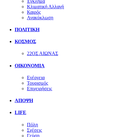
Έγκλημα
Κλιματική Αλλαγή
Καιρός
Ανακύκλωση
ΠΟΛΙΤΙΚΗ
ΚΟΣΜΟΣ
22ΟΣ ΑΙΩΝΑΣ
ΟΙΚΟΝΟΜΙΑ
Ενέργεια
Τουρισμός
Επιχειρήσεις
ΑΠΟΨΗ
LIFE
Πόλη
Σχέσεις
Γεύση