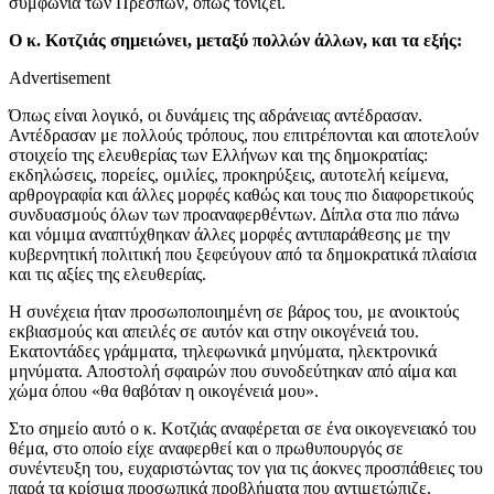
συμφωνία των Πρεσπών, όπως τονίζει.
Ο κ. Κοτζιάς σημειώνει, μεταξύ πολλών άλλων, και τα εξής:
Advertisement
Όπως είναι λογικό, οι δυνάμεις της αδράνειας αντέδρασαν.
Αντέδρασαν με πολλούς τρόπους, που επιτρέπονται και αποτελούν
στοιχείο της ελευθερίας των Ελλήνων και της δημοκρατίας:
εκδηλώσεις, πορείες, ομιλίες, προκηρύξεις, αυτοτελή κείμενα,
αρθρογραφία και άλλες μορφές καθώς και τους πιο διαφορετικούς
συνδυασμούς όλων των προαναφερθέντων. Δίπλα στα πιο πάνω
και νόμιμα αναπτύχθηκαν άλλες μορφές αντιπαράθεσης με την
κυβερνητική πολιτική που ξεφεύγουν από τα δημοκρατικά πλαίσια
και τις αξίες της ελευθερίας.
Η συνέχεια ήταν προσωποποιημένη σε βάρος του, με ανοικτούς
εκβιασμούς και απειλές σε αυτόν και στην οικογένειά του.
Εκατοντάδες γράμματα, τηλεφωνικά μηνύματα, ηλεκτρονικά
μηνύματα. Αποστολή σφαιρών που συνοδεύτηκαν από αίμα και
χώμα όπου «θα θαβόταν η οικογένειά μου».
Στο σημείο αυτό ο κ. Κοτζιάς αναφέρεται σε ένα οικογενειακό του
θέμα, στο οποίο είχε αναφερθεί και ο πρωθυπουργός σε
συνέντευξη του, ευχαριστώντας τον για τις άοκνες προσπάθειες του
παρά τα κρίσιμα προσωπικά προβλήματα που αντιμετώπιζε.