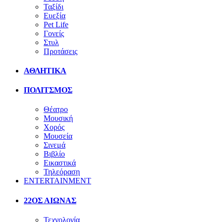
Ταξίδι
Ευεξία
Pet Life
Γονείς
Στυλ
Προτάσεις
ΑΘΛΗΤΙΚΑ
ΠΟΛΙΤΣΜΟΣ
Θέατρο
Μουσική
Χορός
Μουσεία
Σινεμά
Βιβλίο
Εικαστικά
Τηλεόραση
ENTERTAINMENT
22ΟΣ ΑΙΩΝΑΣ
Τεχνολογία