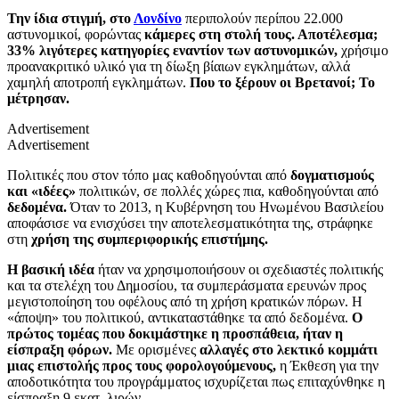
Την ίδια στιγμή, στο
Λονδίνο
περιπολούν περίπου 22.000
αστυνομικοί, φορώντας
κάμερες στη στολή τους. Αποτέλεσμα
;
33%
λιγότερες κατηγορίες εναντίον των αστυνομικών,
χρήσιμο
προανακριτικό υλικό για τη δίωξη βίαιων εγκλημάτων, αλλά
χαμηλή αποτροπή εγκλημάτων.
Που το ξέρουν οι Βρετανοί; Το
μέτρησαν.
Advertisement
Advertisement
Πολιτικές που στον τόπο μας καθοδηγούνται από
δογματισμούς
και «ιδέες»
πολιτικών, σε πολλές χώρες πια, καθοδηγούνται από
δεδομένα.
Όταν το 2013, η Κυβέρνηση του Ηνωμένου Βασιλείου
αποφάσισε να ενισχύσει την αποτελεσματικότητα της, στράφηκε
στη
χρήση της συμπεριφορικής επιστήμης.
Η βασική ιδέα
ήταν να χρησιμοποιήσουν οι σχεδιαστές πολιτικής
και τα στελέχη του Δημοσίου, τα συμπεράσματα ερευνών προς
μεγιστοποίηση του οφέλους από τη χρήση κρατικών πόρων. Η
«άποψη» του πολιτικού, αντικαταστάθηκε τα από δεδομένα.
Ο
πρώτος τομέας που δοκιμάστηκε η προσπάθεια, ήταν η
είσπραξη φόρων.
Με ορισμένες
αλλαγές στο λεκτικό κομμάτι
μιας επιστολής προς τους φορολογούμενους,
η Έκθεση για την
αποδοτικότητα του προγράμματος ισχυρίζεται πως επιταχύνθηκε η
είσπραξη 9 εκατ. λιρών.