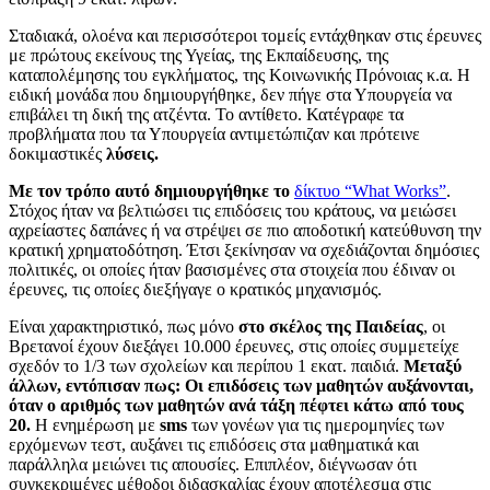
Σταδιακά, ολοένα και περισσότεροι τομείς εντάχθηκαν στις έρευνες
με πρώτους εκείνους της Υγείας, της Εκπαίδευσης, της
καταπολέμησης του εγκλήματος, της Κοινωνικής Πρόνοιας κ.α. Η
ειδική μονάδα που δημιουργήθηκε, δεν πήγε στα Υπουργεία να
επιβάλει τη δική της ατζέντα. Το αντίθετο. Κατέγραφε τα
προβλήματα που τα Υπουργεία αντιμετώπιζαν και πρότεινε
δοκιμαστικές
λύσεις.
Με τον τρόπο αυτό δημιουργήθηκε το
δίκτυο “
What Works
”
.
Στόχος ήταν να βελτιώσει τις επιδόσεις του κράτους, να μειώσει
αχρείαστες δαπάνες ή να στρέψει σε πιο αποδοτική κατεύθυνση την
κρατική χρηματοδότηση. Έτσι ξεκίνησαν να σχεδιάζονται δημόσιες
πολιτικές, οι οποίες ήταν βασισμένες στα στοιχεία που έδιναν οι
έρευνες, τις οποίες διεξήγαγε ο κρατικός μηχανισμός.
Είναι χαρακτηριστικό, πως μόνο
στο σκέλος της Παιδείας
, οι
Βρετανοί έχουν διεξάγει 10.000 έρευνες, στις οποίες συμμετείχε
σχεδόν το 1/3 των σχολείων και περίπου
1
εκατ. παιδιά.
Μεταξύ
άλλων, εντόπισαν πως:
Οι επιδόσεις των μαθητών αυξάνονται,
όταν ο αριθμός των μαθητών ανά τάξη πέφτει κάτω από τους
20.
Η ενημέρωση με
sms
των γονέων για τις ημερομηνίες των
ερχόμενων τεστ, αυξάνει τις επιδόσεις στα μαθηματικά και
παράλληλα μειώνει τις απουσίες. Επιπλέον, διέγνωσαν ότι
συγκεκριμένες μέθοδοι διδασκαλίας έχουν αποτέλεσμα στις