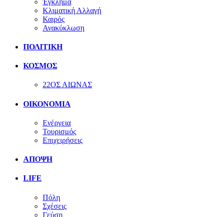
Έγκλημα
Κλιματική Αλλαγή
Καιρός
Ανακύκλωση
ΠΟΛΙΤΙΚΗ
ΚΟΣΜΟΣ
22ΟΣ ΑΙΩΝΑΣ
ΟΙΚΟΝΟΜΙΑ
Ενέργεια
Τουρισμός
Επιχειρήσεις
ΑΠΟΨΗ
LIFE
Πόλη
Σχέσεις
Γεύση