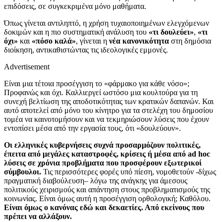
επιδόσεις, σε συγκεκριμένα μόνο μαθήματα.
Όπως γίνεται αντιληπτό, η χρήση τυχαιοποιημένων ελεγχόμενων
δοκιμών και η πιο συστηματική ανάλυση του
«τι δουλεύει»
,
«τι
όχι»
και
«πόσο καλά»
, γίνεται η
νέα κανονικότητα
στη δημόσια
διοίκηση, αντικαθιστώντας τις ιδεολογικές εμμονές.
Advertisement
Είναι μια τέτοια προσέγγιση το «φάρμακο για κάθε νόσο»;
Προφανώς και όχι. Καλλιεργεί ωστόσο μια κουλτούρα για τη
συνεχή βελτίωση της αποδοτικότητας των κρατικών δαπανών. Και
αυτό αποτελεί από μόνο του κίνητρο για τα στελέχη του δημοσίου
τομέα να καινοτομήσουν και να τεκμηριώσουν λύσεις που έχουν
εντοπίσει μέσα από την εργασία τους, ότι «δουλεύουν».
Οι ελληνικές κυβερνήσεις συχνά προσαρμόζουν πολιτικές,
έπειτα από μεγάλες καταστροφές, κρίσεις ή μέσα από
ad hoc
λύσεις σε χρόνια προβλήματα που προσφέρουν εξωτερικοί
σύμβουλοι.
Τις περισσότερες φορές υπό πίεση, νομοθετούν -δίχως
πραγματική διαβούλευση
–
λόγω της ανάγκης για άμεσους
πολιτικούς χειρισμούς και απάντηση στους προβληματισμούς της
κοινωνίας. Είναι όμως αυτή η προσέγγιση ορθολογική; Καθόλου.
Είναι όμως ο κανόνας εδώ και δεκαετίες. Από εκείνους που
πρέπει να αλλάξουν.