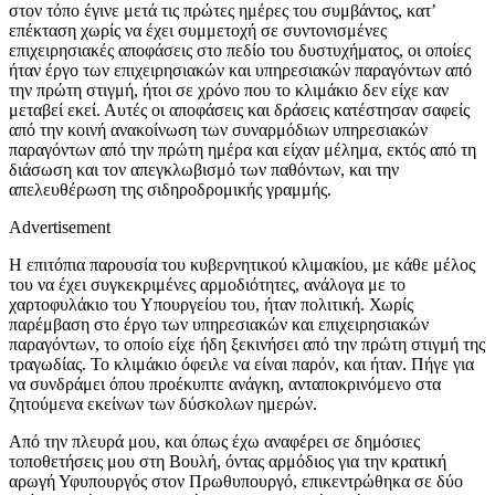
στον τόπο έγινε μετά τις πρώτες ημέρες του συμβάντος, κατ’
επέκταση χωρίς να έχει συμμετοχή σε συντονισμένες
επιχειρησιακές αποφάσεις στο πεδίο του δυστυχήματος, οι οποίες
ήταν έργο των επιχειρησιακών και υπηρεσιακών παραγόντων από
την πρώτη στιγμή, ήτοι σε χρόνο που το κλιμάκιο δεν είχε καν
μεταβεί εκεί. Αυτές οι αποφάσεις και δράσεις κατέστησαν σαφείς
από την κοινή ανακοίνωση των συναρμόδιων υπηρεσιακών
παραγόντων από την πρώτη ημέρα και είχαν μέλημα, εκτός από τη
διάσωση και τον απεγκλωβισμό των παθόντων, και την
απελευθέρωση της σιδηροδρομικής γραμμής.
Advertisement
Η επιτόπια παρουσία του κυβερνητικού κλιμακίου, με κάθε μέλος
του να έχει συγκεκριμένες αρμοδιότητες, ανάλογα με το
χαρτοφυλάκιο του Υπουργείου του, ήταν πολιτική. Χωρίς
παρέμβαση στο έργο των υπηρεσιακών και επιχειρησιακών
παραγόντων, το οποίο είχε ήδη ξεκινήσει από την πρώτη στιγμή της
τραγωδίας. Το κλιμάκιο όφειλε να είναι παρόν, και ήταν. Πήγε για
να συνδράμει όπου προέκυπτε ανάγκη, ανταποκρινόμενο στα
ζητούμενα εκείνων των δύσκολων ημερών.
Από την πλευρά μου, και όπως έχω αναφέρει σε δημόσιες
τοποθετήσεις μου στη Βουλή, όντας αρμόδιος για την κρατική
αρωγή Υφυπουργός στον Πρωθυπουργό, επικεντρώθηκα σε δύο