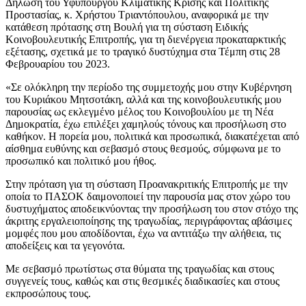
Δήλωση του Υφυπουργού Κλιματικής Κρίσης και Πολιτικής
Προστασίας, κ. Χρήστου Τριαντόπουλου, αναφορικά με την
κατάθεση πρότασης στη Βουλή για τη σύσταση Ειδικής
Κοινοβουλευτικής Επιτροπής, για τη διενέργεια προκαταρκτικής
εξέτασης, σχετικά με το τραγικό δυστύχημα στα Τέμπη στις 28
Φεβρουαρίου του 2023.
«Σε ολόκληρη την περίοδο της συμμετοχής μου στην Κυβέρνηση
του Κυριάκου Μητσοτάκη, αλλά και της κοινοβουλευτικής μου
παρουσίας ως εκλεγμένο μέλος του Κοινοβουλίου με τη Νέα
Δημοκρατία, έχω επιλέξει χαμηλούς τόνους και προσήλωση στο
καθήκον. Η πορεία μου, πολιτικά και προσωπικά, διακατέχεται από
αίσθημα ευθύνης και σεβασμό στους θεσμούς, σύμφωνα με το
προσωπικό και πολιτικό μου ήθος.
Στην πρόταση για τη σύσταση Προανακριτικής Επιτροπής με την
οποία το ΠΑΣΟΚ δαιμονοποιεί την παρουσία μας στον χώρο του
δυστυχήματος αποδεικνύοντας την προσήλωση του στον στόχο της
άκριτης εργαλειοποίησης της τραγωδίας, περιγράφοντας αβάσιμες
μομφές που μου αποδίδονται, έχω να αντιτάξω την αλήθεια, τις
αποδείξεις και τα γεγονότα.
Με σεβασμό πρωτίστως στα θύματα της τραγωδίας και στους
συγγενείς τους, καθώς και στις θεσμικές διαδικασίες και στους
εκπροσώπους τους.