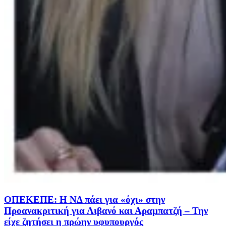
ΟΠΕΚΕΠΕ: Η ΝΔ πάει για «όχι» στην
Προανακριτική για Λιβανό και Αραμπατζή – Την
είχε ζητήσει η πρώην υφυπουργός