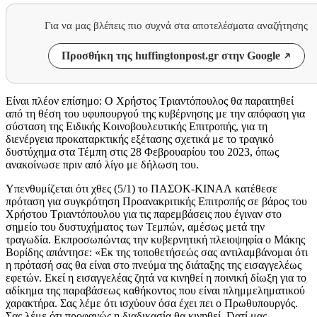
Για να μας βλέπεις πιο συχνά στα αποτελέσματα αναζήτησης
Προσθήκη της huffingtonpost.gr στην Google
Είναι πλέον επίσημο: Ο Χρήστος Τριαντόπουλος θα παραιτηθεί
από τη θέση του υφυπουργού της κυβέρνησης με την απόφαση για
σύσταση της Ειδικής Κοινοβουλευτικής Επιτροπής, για τη
διενέργεια προκαταρκτικής εξέτασης σχετικά με το τραγικό
δυστύχημα στα Τέμπη στις 28 Φεβρουαρίου του 2023, όπως
ανακοίνωσε πριν από λίγο με δήλωση του.
Υπενθυμίζεται ότι χθες (5/1) το ΠΑΣΟΚ-ΚΙΝΑΛ κατέθεσε
πρόταση για συγκρότηση Προανακριτικής Επιτροπής σε βάρος του
Χρήστου Τριαντόπουλου για τις παρεμβάσεις που έγιναν στο
σημείο του δυστυχήματος των Τεμπών, αμέσως μετά την
τραγωδία. Εκπροσωπώντας την κυβερνητική πλειοψηφία ο Μάκης
Βορίδης απάντησε: «Εκ της τοποθετήσεώς σας αντιλαμβάνομαι ότι
η πρότασή σας θα είναι στο πνεύμα της διάταξης της εισαγγελέως
εφετών. Εκεί η εισαγγελέας ζητά να κινηθεί η ποινική δίωξη για το
αδίκημα της παραβάσεως καθήκοντος που είναι πλημμεληματικού
χαρακτήρα. Σας λέμε ότι ισχύουν όσα έχει πει ο Πρωθυπουργός.
Σας λέμε ότι προφανώς η διαδικασία θα κινηθεί. Γιατί μας