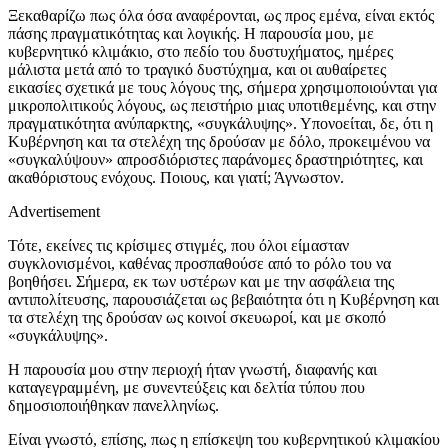
Ξεκαθαρίζω πως όλα όσα αναφέρονται, ως προς εμένα, είναι εκτός
πάσης πραγματικότητας και λογικής. Η παρουσία μου, με
κυβερνητικό κλιμάκιο, στο πεδίο του δυστυχήματος, ημέρες
μάλιστα μετά από το τραγικό δυστύχημα, και οι αυθαίρετες
εικασίες σχετικά με τους λόγους της, σήμερα χρησιμοποιούνται για
μικροπολιτικούς λόγους, ως πειστήριο μιας υποτιθεμένης, και στην
πραγματικότητα ανύπαρκτης, «συγκάλυψης». Υπονοείται, δε, ότι η
Κυβέρνηση και τα στελέχη της δρούσαν με δόλο, προκειμένου να
«συγκαλύψουν» απροσδιόριστες παράνομες δραστηριότητες, και
ακαθόριστους ενόχους. Ποιους, και γιατί; Άγνωστον.
Advertisement
Τότε, εκείνες τις κρίσιμες στιγμές, που όλοι είμασταν
συγκλονισμένοι, καθένας προσπαθούσε από το ρόλο του να
βοηθήσει. Σήμερα, εκ των υστέρων και με την ασφάλεια της
αντιπολίτευσης, παρουσιάζεται ως βεβαιότητα ότι η Κυβέρνηση και
τα στελέχη της δρούσαν ως κοινοί σκευωροί, και με σκοπό
«συγκάλυψης».
Η παρουσία μου στην περιοχή ήταν γνωστή, διαφανής και
καταγεγραμμένη, με συνεντεύξεις και δελτία τύπου που
δημοσιοποιήθηκαν πανελληνίως.
Είναι γνωστό, επίσης, πως η επίσκεψη του κυβερνητικού κλιμακίου