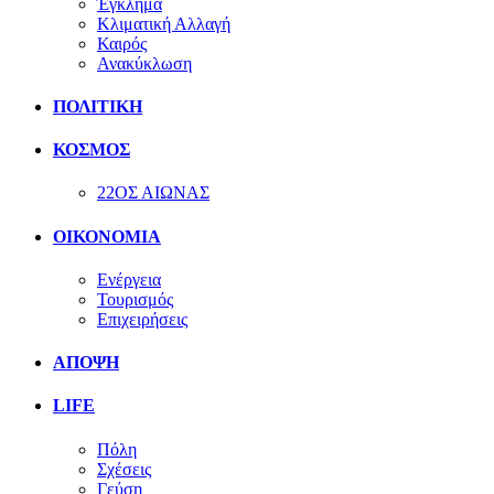
Έγκλημα
Κλιματική Αλλαγή
Καιρός
Ανακύκλωση
ΠΟΛΙΤΙΚΗ
ΚΟΣΜΟΣ
22ΟΣ ΑΙΩΝΑΣ
ΟΙΚΟΝΟΜΙΑ
Ενέργεια
Τουρισμός
Επιχειρήσεις
ΑΠΟΨΗ
LIFE
Πόλη
Σχέσεις
Γεύση