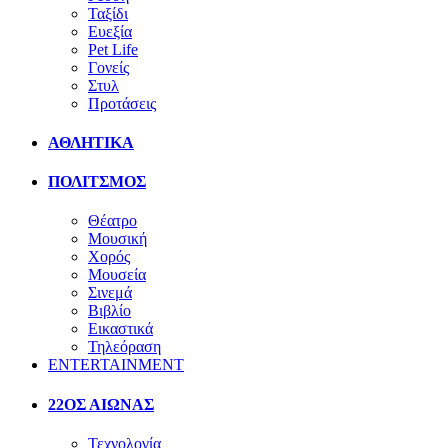
Ταξίδι
Ευεξία
Pet Life
Γονείς
Στυλ
Προτάσεις
ΑΘΛΗΤΙΚΑ
ΠΟΛΙΤΣΜΟΣ
Θέατρο
Μουσική
Χορός
Μουσεία
Σινεμά
Βιβλίο
Εικαστικά
Τηλεόραση
ENTERTAINMENT
22ΟΣ ΑΙΩΝΑΣ
Τεχνολογία