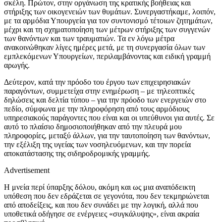
σκέλη. Πρώτον, στην οργάνωση της κρατικής βοήθειας και
στήριξης των οικογενειών των θυμάτων. Συνεργαστήκαμε, λοιπόν,
με τα αρμόδια Υπουργεία για τον συντονισμό τέτοιων ζητημάτων,
μέχρι και τη σχηματοποίηση των μέτρων στήριξης των συγγενών
των θανόντων και των τραυματιών. Τα εν λόγω μέτρα
ανακοινώθηκαν λίγες ημέρες μετά, με τη συνεργασία όλων των
εμπλεκόμενων Υπουργείων, περιλαμβάνοντας και ειδική γραμμή
αρωγής.
Δεύτερον, κατά την πρόοδο του έργου των επιχειρησιακών
παραγόντων, συμμετείχα στην ενημέρωση – με τηλεοπτικές
δηλώσεις και δελτία τύπου – για την πρόοδο των ενεργειών στο
πεδίο, σύμφωνα με την πληροφόρηση από τους αρμόδιους
υπηρεσιακούς παράγοντες που είναι και οι υπεύθυνοι για αυτές. Σε
αυτό το πλαίσιο δημοσιοποιήθηκαν από την πλευρά μου
πληροφορίες, μεταξύ άλλων, για την ταυτοποίηση των θανόντων,
την εξέλιξη της υγείας των νοσηλευόμενων, και την πορεία
αποκατάστασης της σιδηροδρομικής γραμμής.
Advertisement
Η μνεία περί ύπαρξης δόλου, ακόμη και ως μια αναπόδεικτη
υπόθεση που δεν εδράζεται σε γεγονότα, που δεν τεκμηριώνεται
από αποδείξεις, και που δεν συνάδει με την λογική, αλλά που
υποθετικά οδήγησε σε ενέργειες «συγκάλυψης», είναι ακραία