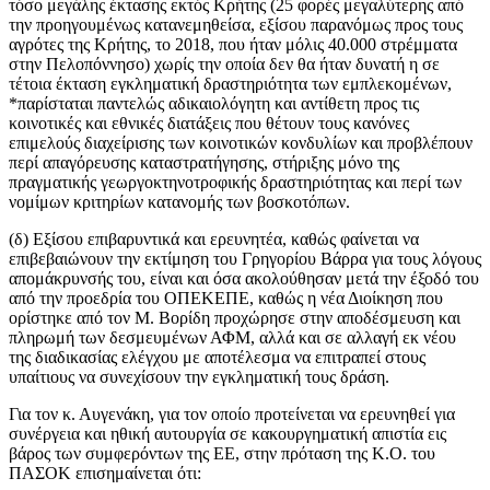
τόσο μεγάλης έκτασης εκτός Κρήτης (25 φορές μεγαλύτερης από
την προηγουμένως κατανεμηθείσα, εξίσου παρανόμως προς τους
αγρότες της Κρήτης, το 2018, που ήταν μόλις 40.000 στρέμματα
στην Πελοπόννησο) χωρίς την οποία δεν θα ήταν δυνατή η σε
τέτοια έκταση εγκληματική δραστηριότητα των εμπλεκομένων,
*παρίσταται παντελώς αδικαιολόγητη και αντίθετη προς τις
κοινοτικές και εθνικές διατάξεις που θέτουν τους κανόνες
επιμελούς διαχείρισης των κοινοτικών κονδυλίων και προβλέπουν
περί απαγόρευσης καταστρατήγησης, στήριξης μόνο της
πραγματικής γεωργοκτηνοτροφικής δραστηριότητας και περί των
νομίμων κριτηρίων κατανομής των βοσκοτόπων.
(δ) Εξίσου επιβαρυντικά και ερευνητέα, καθώς φαίνεται να
επιβεβαιώνουν την εκτίμηση του Γρηγορίου Βάρρα για τους λόγους
απομάκρυνσής του, είναι και όσα ακολούθησαν μετά την έξοδό του
από την προεδρία του ΟΠΕΚΕΠΕ, καθώς η νέα Διοίκηση που
ορίστηκε από τον Μ. Βορίδη προχώρησε στην αποδέσμευση και
πληρωμή των δεσμευμένων ΑΦΜ, αλλά και σε αλλαγή εκ νέου
της διαδικασίας ελέγχου με αποτέλεσμα να επιτραπεί στους
υπαίτιους να συνεχίσουν την εγκληματική τους δράση.
Για τον κ. Αυγενάκη, για τον οποίο πρoτείνεται να ερευνηθεί για
συνέργεια και ηθική αυτουργία σε κακουργηματική απιστία εις
βάρος των συμφερόντων της ΕΕ, στην πρόταση της Κ.Ο. του
ΠΑΣΟΚ επισημαίνεται ότι: