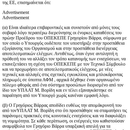
της ΕΕ, επισημαίνεται ότι:
Advertisement
Advertisement
(α) Είναι ιδιαίτερα επιβαρυντικές και συνιστούν από μόνες τους
σοβαρό λόγο περαιτέρω διερεύνησης οι ένορκες καταθέσεις του
πρώην Προέδρου του ΟΠΕΚΕΠΕ Γρηγορίου Βάρρα, σύμφωνα με
τον οποίο ο Υπουργός ουδέποτε τον υποστήριξε στην προσπάθεια
εξυγίανσης του Οργανισμού και στην προσπάθεια διενέργειας
αποτελεσματικών ελέγχων. Αντιθέτως, όταν έγινε αντιληπτή η
πρόθεσή του να αλλάξει τον τρόπο κατανομής των ενισχύσεων, να
επανεξετάσει τη σχέση του ΟΠΕΚΕΠΕ με τον Τεχνικό Σύμβουλο
και να προχωρήσει σε αποτελεσματικούς ελέγχους, με νέες
τεχνικές και αλλαγές στις σχετικές εγκυκλίους και μπλοκάροντας
πληρωμές σε ύποπτα ΑΦΜ , αρχικά δέχθηκε έναν οργανωμένο
πόλεμο φθοράς από ένα σύστημα προσώπων διορισμένο από τον
ίδιο τον ΥΠΑΑΤ Μ. Βορίδη και εν τέλει εξαναγκάστηκε σε
παραίτηση από τον Υπουργό χωρίς κανέναν εμφανή λόγο.
(β) Ο Γρηγόριος Βάρρας αποδίδει ευθέως την απομάκρυνσή του
από τονΥΠΑΑΤ Μ. Βορίδη στο ότι προσπάθησε να σταματήσει τις
παράνομες πρακτικές στις κοινοτικές ενισχύσεις και να διαφυλάξει
τη νομιμότητα. Σε κάθε περίπτωση, οι ενέργειές του καθιστούσαν
αναμφίβολα τον Γρηγόριο Βάρρα υπαρξιακή απειλή για τα