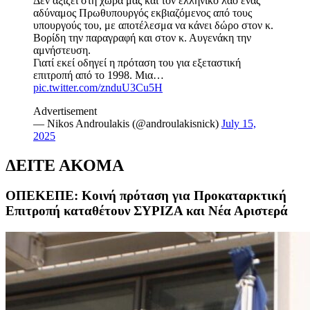
Δεν αξίζει στη χώρα μας και τον ελληνικό λαό ένας
αδύναμος Πρωθυπουργός εκβιαζόμενος από τους
υπουργούς του, με αποτέλεσμα να κάνει δώρο στον κ.
Βορίδη την παραγραφή και στον κ. Αυγενάκη την
αμνήστευση.
Γιατί εκεί οδηγεί η πρόταση του για εξεταστική
επιτροπή από το 1998. Μια…
pic.twitter.com/znduU3Cu5H
Advertisement
— Nikos Androulakis (@androulakisnick)
July 15,
2025
ΔΕΙΤΕ ΑΚΟΜΑ
ΟΠΕΚΕΠΕ: Κοινή πρόταση για Προκαταρκτική
Επιτροπή καταθέτουν ΣΥΡΙΖΑ και Νέα Αριστερά