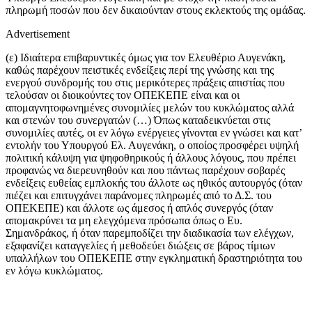
πληρωμή ποσών που δεν δικαιούνταν στους εκλεκτούς της ομάδας.
Advertisement
(ε) Ιδιαίτερα επιβαρυντικές όμως για τον Ελευθέριο Αυγενάκη,
καθώς παρέχουν πειστικές ενδείξεις περί της γνώσης και της
ενεργού συνδρομής του στις μερικότερες πράξεις απιστίας που
τελούσαν οι διοικούντες τον ΟΠΕΚΕΠΕ είναι και οι
απομαγνητοφωνημένες συνομιλίες μελών του κυκλώματος αλλά
και στενών του συνεργατών (…) Όπως καταδεικνύεται στις
συνομιλίες αυτές, οι εν λόγω ενέργειες γίνονται εν γνώσει και κατ’
εντολήν του Υπουργού Ελ. Αυγενάκη, ο οποίος προσφέρει υψηλή
πολιτική κάλυψη για ψηφοθηρικούς ή άλλους λόγους, που πρέπει
προφανώς να διερευνηθούν και που πάντως παρέχουν σοβαρές
ενδείξεις ευθείας εμπλοκής του άλλοτε ως ηθικός αυτουργός (όταν
πιέζει και επιτυγχάνει παράνομες πληρωμές από το Δ.Σ. του
ΟΠΕΚΕΠΕ) και άλλοτε ως άμεσος ή απλός συνεργός (όταν
απομακρύνει τα μη ελεγχόμενα πρόσωπα όπως ο Ευ.
Σημανδράκος, ή όταν παρεμποδίζει την διαδικασία των ελέγχων,
εξαφανίζει καταγγελίες ή μεθοδεύει διώξεις σε βάρος τίμιων
υπαλλήλων του ΟΠΕΚΕΠΕ στην εγκληματική δραστηριότητα του
εν λόγω κυκλώματος.