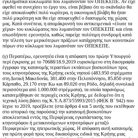
εγκληματικά κυκλώματα που λυμαίνονταν τον ΟΠΕΚΕΠΕ. Αν είχε
αφεθεί να συνεχίσει το έργο του, είναι βέβαιο ότι το σκάνδαλο θα
είχε αποκαλυφθεί πολύ νωρίτερα, η οικονομική βλάβη θα ήταν
πολύ μικρότερη και θα είχε αποφευχθεί ο διασυρμός της χώρας
μας. Κατά συνέπεια, η απομάκρυνσή του αντικειμενικά «έλυσε τα
χέρια» του κυκλώματος που λυμαινόταν τον ΟΠΕΚΕΠΕ και είναι
οπωσδήποτε ερευνητέα, καθώς παρείχε πολύτιμη συνδρομή κατά
την τέλεση των μερικότερων πράξεων κατάχρησης των κοινοτικών
πόρων στο κύκλωμα που λυμαινόταν τον ΟΠΕΚΕΠΕ.
(γ) Περαιτέρω, ερευνητέα είναι η απόφαση του πρώην Υπουργού
περί έγκρισης με το 70688/18.9.2019 ευρισκόμενο στη δικογραφία
έγγραφο της κατανομής τεραστίων εκτάσεων βοσκοτόπων προς
τους κτηνοτρόφους της Κρήτης εκτός νησιού (483.950 στρέμματα
στη Δυτική Μακεδονία, 381.400 στην Πελοπόννησο, 85.850 στην
Κάρπαθο, 29.170 στην Κω και 89.020 στη Ρόδο, δηλαδή συνολικά
περισσότερα από 1.000.000 στρέμματα), τα οποία παρανόμως
κατανεμήθηκαν σε περιοχές εκτός Κρήτης, με δεδομένο ότι η
τεχνική λύση βάσει της Κ.Υ.Α.873/55993/2015 (ΦΕΚ Β΄ 942) που
ίσχυε το 2019, προέβλεπε (στα άρθρα 4 και 5 αυτής που εκτέθηκαν
στο ιστορικό της παρούσας) την κατανομή βοσκοτόπων
αποκλειστικά εντός της Περιφέρειας εγκατάστασης του
κτηνοτρόφου ή μετακινούμενων κτηνοτρόφων μεταξύ
Περιφερειών της ηπειρωτικής χώρας. Η απόφαση αυτή κατανομής
για πρώτη φορά προς τους δικαιούχους ειδικά της Κρήτης μιας