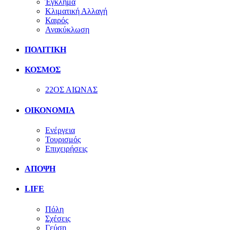
Έγκλημα
Κλιματική Αλλαγή
Καιρός
Ανακύκλωση
ΠΟΛΙΤΙΚΗ
ΚΟΣΜΟΣ
22ΟΣ ΑΙΩΝΑΣ
ΟΙΚΟΝΟΜΙΑ
Ενέργεια
Τουρισμός
Επιχειρήσεις
ΑΠΟΨΗ
LIFE
Πόλη
Σχέσεις
Γεύση