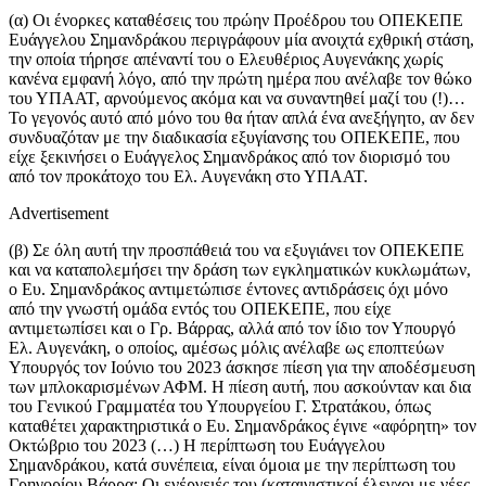
(α) Οι ένορκες καταθέσεις του πρώην Προέδρου του ΟΠΕΚΕΠΕ
Ευάγγελου Σημανδράκου περιγράφουν μία ανοιχτά εχθρική στάση,
την οποία τήρησε απέναντί του ο Ελευθέριος Αυγενάκης χωρίς
κανένα εμφανή λόγο, από την πρώτη ημέρα που ανέλαβε τον θώκο
του ΥΠΑΑΤ, αρνούμενος ακόμα και να συναντηθεί μαζί του (!)…
Το γεγονός αυτό από μόνο του θα ήταν απλά ένα ανεξήγητο, αν δεν
συνδυαζόταν με την διαδικασία εξυγίανσης του ΟΠΕΚΕΠΕ, που
είχε ξεκινήσει ο Ευάγγελος Σημανδράκος από τον διορισμό του
από τον προκάτοχο του Ελ. Αυγενάκη στο ΥΠΑΑΤ.
Advertisement
(β) Σε όλη αυτή την προσπάθειά του να εξυγιάνει τον ΟΠΕΚΕΠΕ
και να καταπολεμήσει την δράση των εγκληματικών κυκλωμάτων,
ο Ευ. Σημανδράκος αντιμετώπισε έντονες αντιδράσεις όχι μόνο
από την γνωστή ομάδα εντός του ΟΠΕΚΕΠΕ, που είχε
αντιμετωπίσει και ο Γρ. Βάρρας, αλλά από τον ίδιο τον Υπουργό
Ελ. Αυγενάκη, ο οποίος, αμέσως μόλις ανέλαβε ως εποπτεύων
Υπουργός τον Ιούνιο του 2023 άσκησε πίεση για την αποδέσμευση
των μπλοκαρισμένων ΑΦΜ. Η πίεση αυτή, που ασκούνταν και δια
του Γενικού Γραμματέα του Υπουργείου Γ. Στρατάκου, όπως
καταθέτει χαρακτηριστικά ο Ευ. Σημανδράκος έγινε «αφόρητη» τον
Οκτώβριο του 2023 (…) Η περίπτωση του Ευάγγελου
Σημανδράκου, κατά συνέπεια, είναι όμοια με την περίπτωση του
Γρηγορίου Βάρρα: Οι ενέργειές του (καταιγιστικοί έλεγχοι με νέες