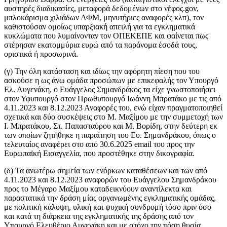
αυστηρές διαδικασίες, μεταφορά δεδομένων στο νέφος.gov,
μπλοκάρισμα χιλιάδων ΑΦΜ, μηνυτήριες αναφορές κλπ), τον
καθιστούσαν ομοίως υπαρξιακή απειλή για τα εγκληματικά
κυκλώματα που λυμαίνονταν τον ΟΠΕΚΕΠΕ και φαίνεται πως
στέρησαν εκατομμύρια ευρώ από τα παράνομα έσοδά τους,
οριστικά ή προσωρινά.
(γ) Την όλη κατάσταση και ιδίως την αφόρητη πίεση που του
ασκούσε η ως άνω ομάδα προσώπων με επικεφαλής τον Υπουργό
Ελ. Αυγενάκη, ο Ευάγγελος Σημανδράκος τα είχε γνωστοποιήσει
στον Υφυπουργό στον Πρωθυπουργό Ιωάννη Μπρατάκο με τις από
4.11.2023 και 8.12.2023 Αναφορές του, ενώ είχαν πραγματοποιηθεί
σχετικά και δύο συσκέψεις στο Μ. Μαξίμου με την συμμετοχή των
Ι. Μπρατάκου, Στ. Παπασταύρου και Μ. Βορίδη, στην δεύτερη εκ
των οποίων ζητήθηκε η παραίτηση του Ευ. Σημανδράκου, όπως ο
τελευταίος αναφέρει στο από 30.6.2025 email του προς την
Ευρωπαϊκή Εισαγγελία, που προστέθηκε στην δικογραφία.
(δ) Τα ανωτέρω σημεία των ενόρκων καταθέσεων και των από
4.11.2023 και 8.12.2023 αναφορών του Ευάγγελου Σημανδράκου
προς το Μέγαρο Μαξίμου καταδεικνύουν αναντίλεκτα και
παραστατικά την δράση μίας οργανωμένης εγκληματικής ομάδας,
με πολιτική κάλυψη, υλική και ψυχική συνδρομή τόσο πριν όσο
και κατά τη διάρκεια της εγκληματικής της δράσης από τον
Υπουργό Ελευθέριο Αυγενάκη και με στόχο την πάση θυσία