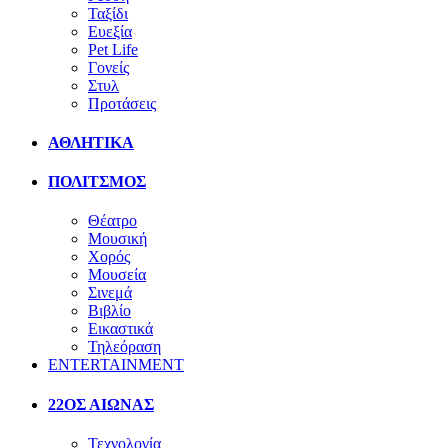
Ταξίδι
Ευεξία
Pet Life
Γονείς
Στυλ
Προτάσεις
ΑΘΛΗΤΙΚΑ
ΠΟΛΙΤΣΜΟΣ
Θέατρο
Μουσική
Χορός
Μουσεία
Σινεμά
Βιβλίο
Εικαστικά
Τηλεόραση
ENTERTAINMENT
22ΟΣ ΑΙΩΝΑΣ
Τεχνολογία