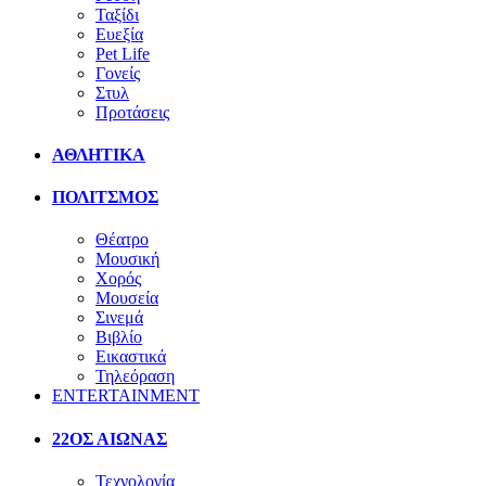
Ταξίδι
Ευεξία
Pet Life
Γονείς
Στυλ
Προτάσεις
ΑΘΛΗΤΙΚΑ
ΠΟΛΙΤΣΜΟΣ
Θέατρο
Μουσική
Χορός
Μουσεία
Σινεμά
Βιβλίο
Εικαστικά
Τηλεόραση
ENTERTAINMENT
22ΟΣ ΑΙΩΝΑΣ
Τεχνολογία