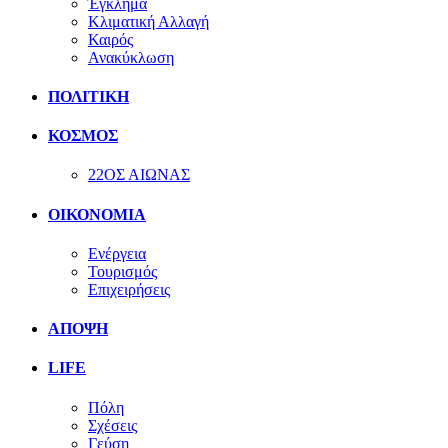
Έγκλημα
Κλιματική Αλλαγή
Καιρός
Ανακύκλωση
ΠΟΛΙΤΙΚΗ
ΚΟΣΜΟΣ
22ΟΣ ΑΙΩΝΑΣ
ΟΙΚΟΝΟΜΙΑ
Ενέργεια
Τουρισμός
Επιχειρήσεις
ΑΠΟΨΗ
LIFE
Πόλη
Σχέσεις
Γεύση