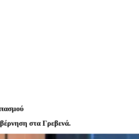
σπασμού
υβέρνηση στα Γρεβενά.