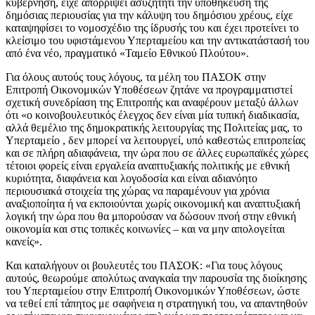
κυβέρνηση, είχε απορρίψει ασυζητητί την υποθήκευση της
δημόσιας περιουσίας για την κάλυψη του δημόσιου χρέους, είχε
καταψηφίσει το νομοσχέδιο της ίδρυσής του και έχει προτείνει το
κλείσιμο του υφιστάμενου Υπερταμείου και την αντικατάστασή του
από ένα νέο, πραγματικό «Ταμείο Εθνικού Πλούτου».
Για όλους αυτούς τους λόγους, τα μέλη του ΠΑΣΟΚ στην
Επιτροπή Οικονομικών Υποθέσεων ζητάνε να προγραμματιστεί
σχετική συνεδρίαση της Επιτροπής και αναφέρουν μεταξύ άλλων
ότι «ο κοινοβουλευτικός έλεγχος δεν είναι μία τυπική διαδικασία,
αλλά θεμέλιο της δημοκρατικής λειτουργίας της Πολιτείας μας, το
Υπερταμείο , δεν μπορεί να λειτουργεί, υπό καθεστώς επιτροπείας
και σε πλήρη αδιαφάνεια, την ώρα που σε άλλες ευρωπαϊκές χώρες
τέτοιοι φορείς είναι εργαλεία αναπτυξιακής πολιτικής με εθνική
κυριότητα, διαφάνεια και λογοδοσία και είναι αδιανόητο
περιουσιακά στοιχεία της χώρας να παραμένουν για χρόνια
αναξιοποίητα ή να εκποιούνται χωρίς οικονομική και αναπτυξιακή
λογική την ώρα που θα μπορούσαν να δώσουν πνοή στην εθνική
οικονομία και στις τοπικές κοινωνίες – και να μην απολογείται
κανείς».
Και καταλήγουν οι βουλευτές του ΠΑΣΟΚ: «Για τους λόγους
αυτούς, θεωρούμε απολύτως αναγκαία την παρουσία της διοίκησης
του Υπερταμείου στην Επιτροπή Οικονομικών Υποθέσεων, ώστε
να τεθεί επί τάπητος με σαφήνεια η στρατηγική του, να απαντηθούν