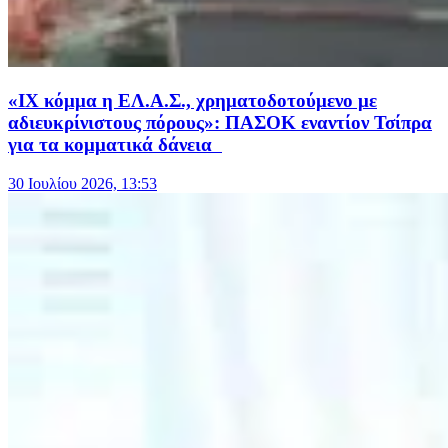
«ΙΧ κόμμα η ΕΛ.Α.Σ., χρηματοδοτούμενο με
αδιευκρίνιστους πόρους»: ΠΑΣΟΚ εναντίον Τσίπρα
για τα κομματικά δάνεια
30 Ιουλίου 2026, 13:53