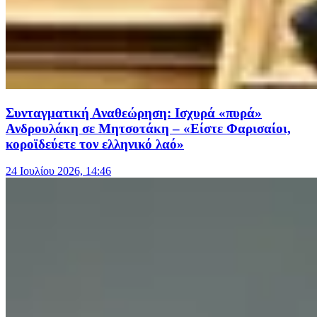
Συνταγματική Αναθεώρηση: Ισχυρά «πυρά»
Ανδρουλάκη σε Μητσοτάκη – «Είστε Φαρισαίοι,
κοροϊδεύετε τον ελληνικό λαό»
24 Ιουλίου 2026, 14:46