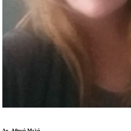
Δρ. Αθηνά Μελή