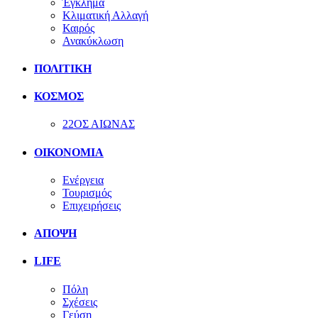
Έγκλημα
Κλιματική Αλλαγή
Καιρός
Ανακύκλωση
ΠΟΛΙΤΙΚΗ
ΚΟΣΜΟΣ
22ΟΣ ΑΙΩΝΑΣ
ΟΙΚΟΝΟΜΙΑ
Ενέργεια
Τουρισμός
Επιχειρήσεις
ΑΠΟΨΗ
LIFE
Πόλη
Σχέσεις
Γεύση