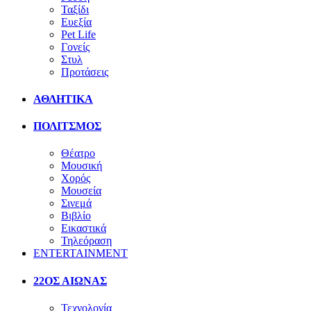
Ταξίδι
Ευεξία
Pet Life
Γονείς
Στυλ
Προτάσεις
ΑΘΛΗΤΙΚΑ
ΠΟΛΙΤΣΜΟΣ
Θέατρο
Μουσική
Χορός
Μουσεία
Σινεμά
Βιβλίο
Εικαστικά
Τηλεόραση
ENTERTAINMENT
22ΟΣ ΑΙΩΝΑΣ
Τεχνολογία