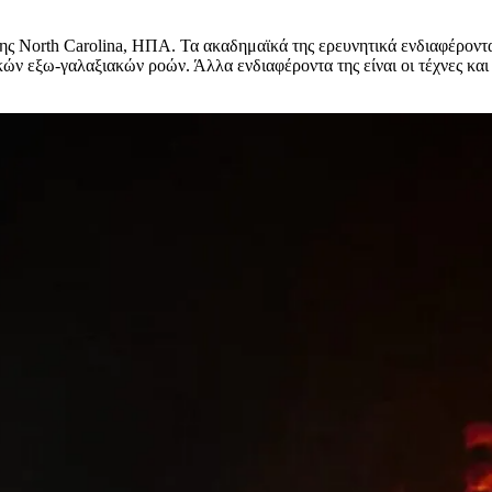
ς North Carolina, ΗΠΑ. Τα ακαδημαϊκά της ερευνητικά ενδιαφέροντα
ν εξω-γαλαξιακών ροών. Άλλα ενδιαφέροντα της είναι οι τέχνες και τ