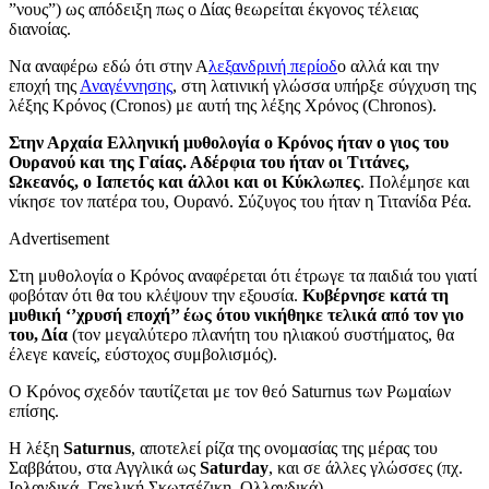
”νους”) ως απόδειξη πως ο Δίας θεωρείται έκγονος τέλειας
διανοίας.
Να αναφέρω εδώ ότι στην Α
λεξανδρινή περίοδ
ο
αλλά και την
εποχή της
Αναγέννησης
, στη λατινική γλώσσα
υπήρξε σύγχυση της
λέξης
Κρόνος (Cronos)
με αυτή της λέξης
Χρόνος
(Chronos).
Στην Αρχαία Ελληνική μυθολογία ο Κρόνος ήταν ο γιος του
Ουρανού και της Γαίας. Αδέρφια του ήταν οι Τιτάνες,
Ωκεανός, ο Ιαπετός και άλλοι και οι Κύκλωπες
.
Πολέμησε και
νίκησε τον πατέρα του, Ουρανό. Σύζυγος του ήταν η Τιτανίδα Ρέα.
Advertisement
Στη μυθολογία ο Κρόνος αναφέρεται ότι έτρωγε τα παιδιά του γιατί
φοβόταν ότι θα του κλέψουν την εξουσία.
Κυβέρνησε κατά τη
μυθική ‘’χρυσή εποχή’’ έως ότου νικήθηκε τελικά από τον γιο
του, Δία
(τον μεγαλύτερο πλανήτη του ηλιακού συστήματος, θα
έλεγε κανείς, εύστοχος συμβολισμός).
Ο Κρόνος σχεδόν ταυτίζεται με τον θεό Saturnus των Ρωμαίων
επίσης.
Η λέξη
Saturnus
,
αποτελεί ρίζα της ονομασίας της μέρας του
Σαββάτου,
στα Αγγλικά ως
Saturday
,
και σε άλλες γλώσσες (πχ.
Ιρλανδικά, Γαελική Σκωτσέζικη, Ολλανδικά).