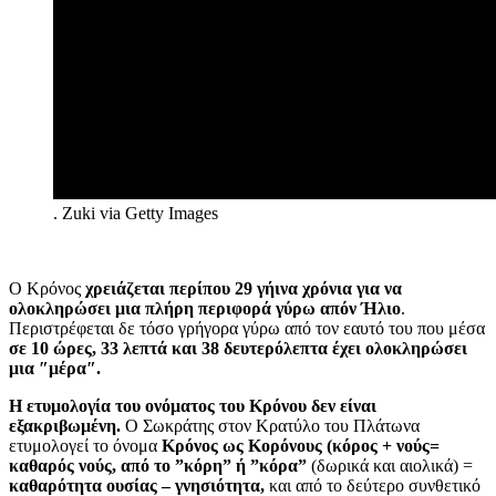
.
Zuki via Getty Images
Ο Κρόνος
χρειάζεται περίπου
29 γήινα χρόνια για να
ολοκληρώσει μια πλήρη περιφορά γύρω απόν Ήλιο
.
Περιστρέφεται δε τόσο γρήγορα γύρω από τον εαυτό του που μέσα
σε
10 ώρες, 33 λεπτά και 38
δ
ευτερόλεπτα
έχει ολοκληρώσει
μια ″μέρα″.
Η
ετυμολογία του ονόματος του Κρόνου δεν είναι
εξακριβωμένη
.
Ο Σωκράτης στον Κρατύλο του Πλάτωνα
ετυμολογεί το όνομα
Κρόνος ως
Κορόνους
(κόρος + νούς
=
καθαρός νούς, από το ”κόρη” ή ”κόρα”
(δωρικά και αιολικά) =
καθαρότητα ουσίας – γνησιότητα,
και από το δεύτερο συνθετικό