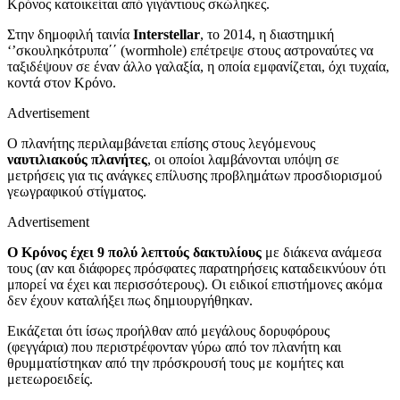
Κρόνος κατοικείται από γιγάντιους σκώληκες.
Στην δημοφιλή ταινία
Interstellar
,
το 2014, η διαστημική
‘’σκουληκότρυπα΄΄ (
wormhole)
επέτρεψε στους αστροναύτες να
ταξιδέψουν σε έναν άλλο γαλαξία, η οποία εμφανίζεται, όχι τυχαία,
κοντά στον Κρόνο.
Advertisement
Ο πλανήτης περιλαμβάνεται επίσης στους λεγόμενους
ναυτιλιακούς πλανήτες
, οι οποίοι λαμβάνονται υπόψη σε
μετρήσεις για τις ανάγκες επίλυσης προβλημάτων προσδιορισμού
γεωγραφικού στίγματος.
Advertisement
Ο Κρόνος έχει
9 πολύ λεπτούς
δακτυλίους
με διάκενα ανάμεσα
τους
(αν και διάφορες
πρόσφατες
παρατηρήσεις καταδεικνύουν
ό
τι
μπορεί να έχει και περισσότερους).
Οι ειδικοί επιστήμονες ακόμα
δεν έχουν καταλήξει πως δημιουργήθηκαν.
Εικάζεται ότι ίσως προήλθαν από μεγάλους δορυφόρους
(φεγγάρια) που περιστρέφονταν γύρω από τον πλανήτη και
θρυμματίστηκαν από την πρόσκρουσή τους με κομήτες και
μετεωροειδείς.