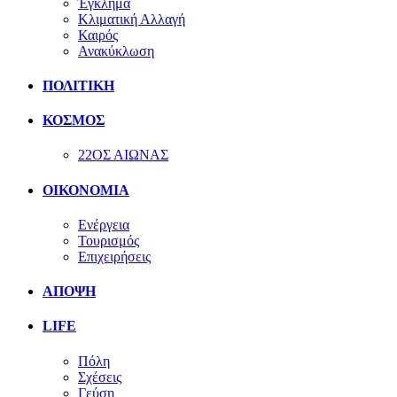
Έγκλημα
Κλιματική Αλλαγή
Καιρός
Ανακύκλωση
ΠΟΛΙΤΙΚΗ
ΚΟΣΜΟΣ
22ΟΣ ΑΙΩΝΑΣ
ΟΙΚΟΝΟΜΙΑ
Ενέργεια
Τουρισμός
Επιχειρήσεις
ΑΠΟΨΗ
LIFE
Πόλη
Σχέσεις
Γεύση