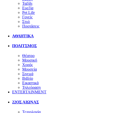
Ταξίδι
Ευεξία
Pet Life
Γονείς
Στυλ
Προτάσεις
ΑΘΛΗΤΙΚΑ
ΠΟΛΙΤΣΜΟΣ
Θέατρο
Μουσική
Χορός
Μουσεία
Σινεμά
Βιβλίο
Εικαστικά
Τηλεόραση
ENTERTAINMENT
22ΟΣ ΑΙΩΝΑΣ
Τεχνολογία