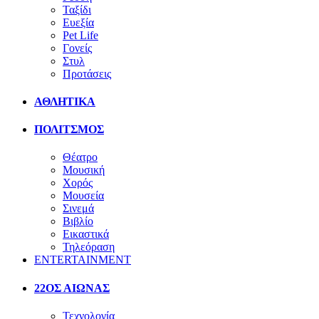
Ταξίδι
Ευεξία
Pet Life
Γονείς
Στυλ
Προτάσεις
ΑΘΛΗΤΙΚΑ
ΠΟΛΙΤΣΜΟΣ
Θέατρο
Μουσική
Χορός
Μουσεία
Σινεμά
Βιβλίο
Εικαστικά
Τηλεόραση
ENTERTAINMENT
22ΟΣ ΑΙΩΝΑΣ
Τεχνολογία