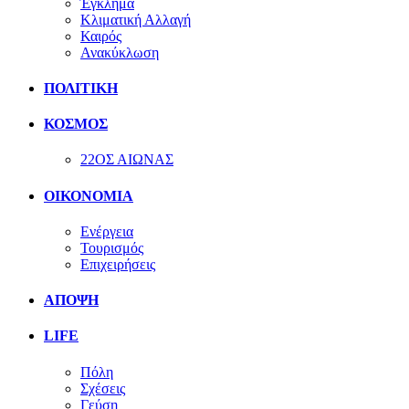
Έγκλημα
Κλιματική Αλλαγή
Καιρός
Ανακύκλωση
ΠΟΛΙΤΙΚΗ
ΚΟΣΜΟΣ
22ΟΣ ΑΙΩΝΑΣ
ΟΙΚΟΝΟΜΙΑ
Ενέργεια
Τουρισμός
Επιχειρήσεις
ΑΠΟΨΗ
LIFE
Πόλη
Σχέσεις
Γεύση