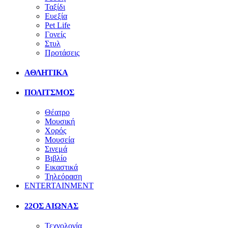
Ταξίδι
Ευεξία
Pet Life
Γονείς
Στυλ
Προτάσεις
ΑΘΛΗΤΙΚΑ
ΠΟΛΙΤΣΜΟΣ
Θέατρο
Μουσική
Χορός
Μουσεία
Σινεμά
Βιβλίο
Εικαστικά
Τηλεόραση
ENTERTAINMENT
22ΟΣ ΑΙΩΝΑΣ
Τεχνολογία