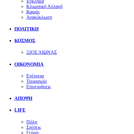
Έγκλημα
Κλιματική Αλλαγή
Καιρός
Ανακύκλωση
ΠΟΛΙΤΙΚΗ
ΚΟΣΜΟΣ
22ΟΣ ΑΙΩΝΑΣ
ΟΙΚΟΝΟΜΙΑ
Ενέργεια
Τουρισμός
Επιχειρήσεις
ΑΠΟΨΗ
LIFE
Πόλη
Σχέσεις
Γεύση