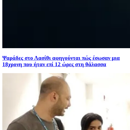
Ψαράδες στο Λασίθι αφηγούνται πώς έσωσαν μια
18χρονη που ήταν επί 12 ώρες στη θάλασσα