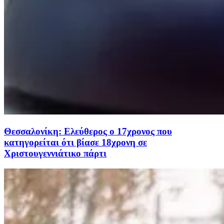
Θεσσαλονίκη: Ελεύθερος ο 17χρονος που
κατηγορείται ότι βίασε 18χρονη σε
Χριστουγεννιάτικο πάρτι