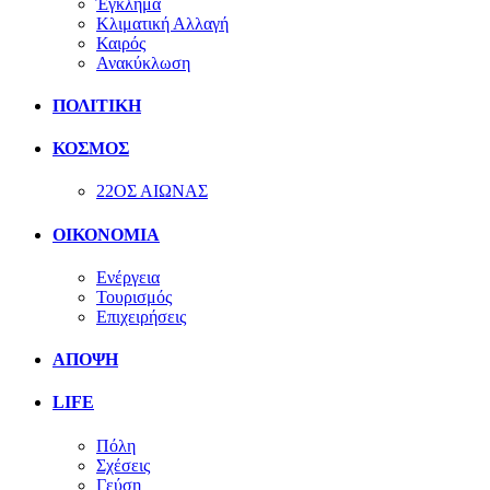
Έγκλημα
Κλιματική Αλλαγή
Καιρός
Ανακύκλωση
ΠΟΛΙΤΙΚΗ
ΚΟΣΜΟΣ
22ΟΣ ΑΙΩΝΑΣ
ΟΙΚΟΝΟΜΙΑ
Ενέργεια
Τουρισμός
Επιχειρήσεις
ΑΠΟΨΗ
LIFE
Πόλη
Σχέσεις
Γεύση