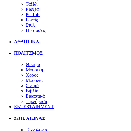
Ταξίδι
Ευεξία
Pet Life
Γονείς
Στυλ
Προτάσεις
ΑΘΛΗΤΙΚΑ
ΠΟΛΙΤΣΜΟΣ
Θέατρο
Μουσική
Χορός
Μουσεία
Σινεμά
Βιβλίο
Εικαστικά
Τηλεόραση
ENTERTAINMENT
22ΟΣ ΑΙΩΝΑΣ
Τεχνολογία