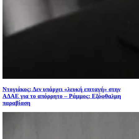
Ντογιάκος: Δεν υπάρχει «λευκή επιταγή» στην
ΑΔΑΕ για το απόρρητο – Ράμμος: Εξόφθαλμη
παραβίαση