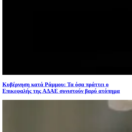
Κυβέρνηση κατά Ράμμου: Τα όσα πράττει ο
Επικεφαλής της ΑΔΑΕ συνιστούν βαρύ ατόπημα