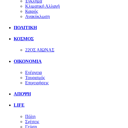
Έγκλημα
Κλιματική Αλλαγή
Καιρός
Ανακύκλωση
ΠΟΛΙΤΙΚΗ
ΚΟΣΜΟΣ
22ΟΣ ΑΙΩΝΑΣ
ΟΙΚΟΝΟΜΙΑ
Ενέργεια
Τουρισμός
Επιχειρήσεις
ΑΠΟΨΗ
LIFE
Πόλη
Σχέσεις
Γεύση