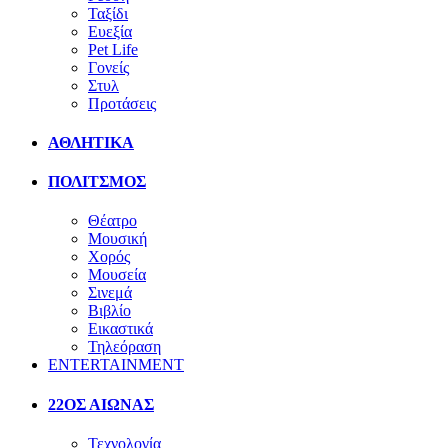
Ταξίδι
Ευεξία
Pet Life
Γονείς
Στυλ
Προτάσεις
ΑΘΛΗΤΙΚΑ
ΠΟΛΙΤΣΜΟΣ
Θέατρο
Μουσική
Χορός
Μουσεία
Σινεμά
Βιβλίο
Εικαστικά
Τηλεόραση
ENTERTAINMENT
22ΟΣ ΑΙΩΝΑΣ
Τεχνολογία