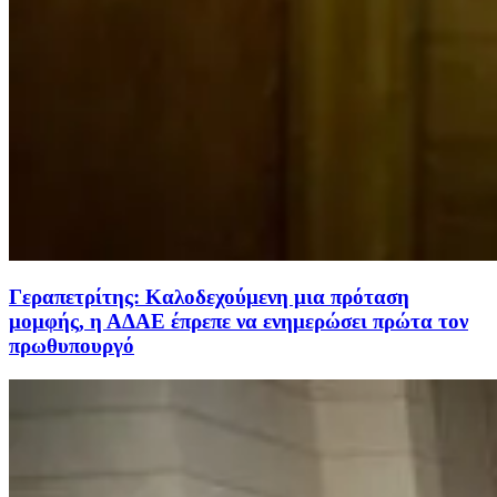
Γεραπετρίτης: Καλοδεχούμενη μια πρόταση
μομφής, η ΑΔΑΕ έπρεπε να ενημερώσει πρώτα τον
πρωθυπουργό