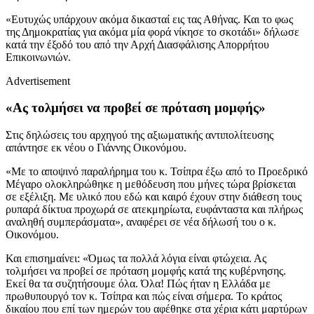
«Ευτυχώς υπάρχουν ακόμα δικασταί εις τας Αθήνας. Και το φως
της Δημοκρατίας για ακόμα μία φορά νίκησε το σκοτάδι» δήλωσε
κατά την έξοδό του από την Αρχή Διασφάλισης Απορρήτου
Επικοινωνιών.
Advertisement
«Ας τολμήσει να προβεί σε πρόταση μομφής»
Στις δηλώσεις του αρχηγού της αξιωματικής αντιπολίτευσης
απάντησε εκ νέου ο Γιάννης Οικονόμου.
«Με το αποψινό παραλήρημα του κ. Τσίπρα έξω από το Προεδρικό
Μέγαρο ολοκληρώθηκε η μεθόδευση που μήνες τώρα βρίσκεται
σε εξέλιξη. Με υλικό που εδώ και καιρό έχουν στην διάθεση τους
ρυπαρά δίκτυα προχωρά σε ατεκμηρίωτα, ευφάνταστα και πλήρως
αναληθή συμπεράσματα», αναφέρει σε νέα δήλωσή του ο κ.
Οικονόμου.
Και επισημαίνει: «Όμως τα πολλά λόγια είναι φτώχεια. Ας
τολμήσει να προβεί σε πρόταση μομφής κατά της κυβέρνησης.
Εκεί θα τα συζητήσουμε όλα. Όλα! Πώς ήταν η Ελλάδα με
πρωθυπουργό τον κ. Τσίπρα και πώς είναι σήμερα. Το κράτος
δικαίου που επί των ημερών του αφέθηκε στα χέρια κάτι μαρτύρων