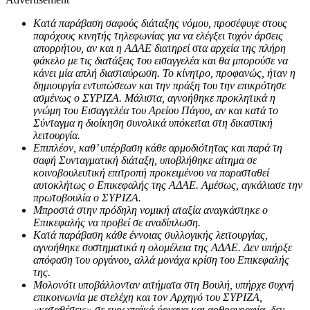
Κατά παράβαση σαφούς διάταξης νόμου, προσέφυγε στους
παρόχους κινητής τηλεφωνίας για να ελέγξει τυχόν άρσεις
απορρήτου, αν και η ΑΔΑΕ διατηρεί στα αρχεία της πλήρη
φάκελο με τις διατάξεις του εισαγγελέα και θα μπορούσε να
κάνει μία απλή διασταύρωση. Το κίνητρο, προφανώς, ήταν η
δημιουργία εντυπώσεων και την πράξη του την επικρότησε
ασμένως ο ΣΥΡΙΖΑ. Μάλιστα, αγνοήθηκε προκλητικά η
γνώμη του Εισαγγελέα του Αρείου Πάγου, αν και κατά το
Σύνταγμα η διοίκηση συνολικά υπόκειται στη δικαστική
λειτουργία.
Επιπλέον, καθ’ υπέρβαση κάθε αρμοδιότητας και παρά τη
σαφή Συνταγματική διάταξη, υποβλήθηκε αίτημα σε
κοινοβουλευτική επιτροπή προκειμένου να παρασταθεί
αυτοκλήτως ο Επικεφαλής της ΑΔΑΕ. Αμέσως, αγκάλιασε την
πρωτοβουλία ο ΣΥΡΙΖΑ.
Μπροστά στην πρόδηλη νομική αταξία αναγκάστηκε ο
Επικεφαλής να προβεί σε αναδίπλωση.
Κατά παράβαση κάθε έννοιας συλλογικής λειτουργίας,
αγνοήθηκε συστηματικά η ολομέλεια της ΑΔΑΕ. Δεν υπήρξε
απόφαση του οργάνου, αλλά μονάχα κρίση του Επικεφαλής
της.
Μολονότι υποβάλλονταν αιτήματα στη Βουλή, υπήρχε συχνή
επικοινωνία με στελέχη και τον Αρχηγό του ΣΥΡΙΖΑ,
«καταθέσεις» σε ευρωπαϊκά όργανα και αρθρογραφία, δεν