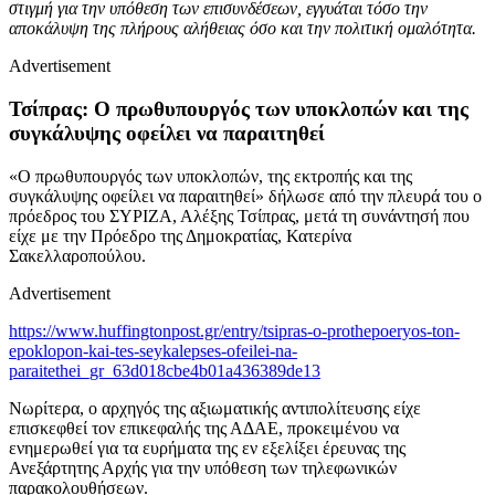
στιγμή για την υπόθεση των επισυνδέσεων, εγγυάται τόσο την
αποκάλυψη της πλήρους αλήθειας όσο και την πολιτική ομαλότητα.
Advertisement
Τσίπρας: Ο πρωθυπουργός των υποκλοπών και της
συγκάλυψης οφείλει να παραιτηθεί
«Ο πρωθυπουργός των υποκλοπών, της εκτροπής και της
συγκάλυψης οφείλει να παραιτηθεί» δήλωσε από την πλευρά του ο
πρόεδρος του ΣΥΡΙΖΑ, Αλέξης Τσίπρας, μετά τη συνάντησή που
είχε με την Πρόεδρο της Δημοκρατίας, Κατερίνα
Σακελλαροπούλου.
Advertisement
https://www.huffingtonpost.gr/entry/tsipras-o-prothepoeryos-ton-
epoklopon-kai-tes-seykalepses-ofeilei-na-
paraitethei_gr_63d018cbe4b01a436389de13
Νωρίτερα, ο αρχηγός της αξιωματικής αντιπολίτευσης είχε
επισκεφθεί τον επικεφαλής της ΑΔΑΕ, προκειμένου να
ενημερωθεί για τα ευρήματα της εν εξελίξει έρευνας της
Ανεξάρτητης Αρχής για την υπόθεση των τηλεφωνικών
παρακολουθήσεων.