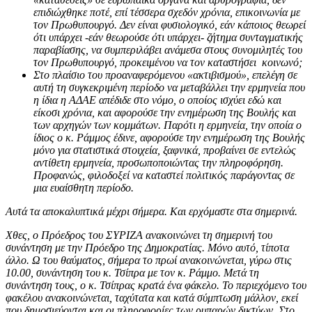
επιδιώχθηκε ποτέ, επί τέσσερα σχεδόν χρόνια, επικοινωνία με
τον Πρωθυπουργό. Δεν είναι φυσιολογικό, εάν κάποιος θεωρεί
ότι υπάρχει -εάν θεωρούσε ότι υπάρχει- ζήτημα συνταγματικής
παραβίασης, να συμπεριλάβει ανάμεσα στους συνομιλητές του
τον Πρωθυπουργό, προκειμένου να τον καταστήσει κοινωνό;
Στο πλαίσιο του προαναφερόμενου «ακτιβισμού», επελέγη σε
αυτή τη συγκεκριμένη περίοδο να μεταβάλλει την ερμηνεία που
η ίδια η ΑΔΑΕ απέδιδε στο νόμο, ο οποίος ισχύει εδώ και
είκοσι χρόνια, και αφορούσε την ενημέρωση της Βουλής και
των αρχηγών των κομμάτων. Παρότι η ερμηνεία, την οποία ο
ίδιος ο κ. Ράμμος έδινε, αφορούσε την ενημέρωση της Βουλής
μόνο για στατιστικά στοιχεία, ξαφνικά, προβαίνει σε εντελώς
αντίθετη ερμηνεία, προσωποποιώντας την πληροφόρηση.
Προφανώς, φιλοδοξεί να καταστεί πολιτικός παράγοντας σε
μια ευαίσθητη περίοδο.
Αυτά τα αποκαλυπτικά μέχρι σήμερα. Και ερχόμαστε στα σημερινά.
Χθες, ο Πρόεδρος του ΣΥΡΙΖΑ ανακοινώνει τη σημερινή του
συνάντηση με την Πρόεδρο της Δημοκρατίας. Μόνο αυτό, τίποτα
άλλο. Ω του θαύματος, σήμερα το πρωί ανακοινώνεται, γύρω στις
10.00, συνάντηση του κ. Τσίπρα με τον κ. Ράμμο. Μετά τη
συνάντηση τους, ο κ. Τσίπρας κρατά ένα φάκελο. Το περιεχόμενο του
φακέλου ανακοινώνεται, ταχύτατα και κατά σύμπτωση μάλλον, εκεί
που δημοσιεύονται και οι πληροφορίες των ρυπαρών δικτύων. Στο