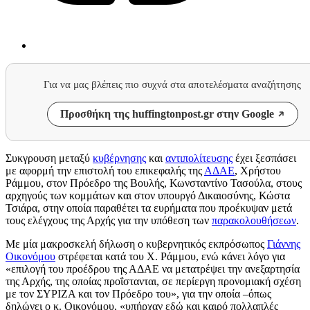
Για να μας βλέπεις πιο συχνά στα αποτελέσματα αναζήτησης
Προσθήκη της huffingtonpost.gr στην Google
Συκγρουση μεταξύ
κυβέρνησης
και
αντιπολίτευσης
έχει ξεσπάσει
με αφορμή την επιστολή του επικεφαλής της
ΑΔΑΕ
, Χρήστου
Ράμμου, στον Πρόεδρο της Βουλής, Κωνσταντίνο Τασούλα, στους
αρχηγούς των κομμάτων και στον υπουργό Δικαιοσύνης, Κώστα
Τσιάρα, στην οποία παραθέτει τα ευρήματα που προέκυψαν μετά
τους ελέγχους της Αρχής για την υπόθεση των
παρακολουθήσεων
.
Με μία μακροσκελή δήλωση ο κυβερνητικός εκπρόσωπος
Γιάννης
Οικονόμου
στρέφεται κατά του Χ. Ράμμου, ενώ κάνει λόγο για
«επιλογή του προέδρου της ΑΔΑΕ να μετατρέψει την ανεξαρτησία
της Αρχής, της οποίας προΐστανται, σε περίεργη προνομιακή σχέση
με τον ΣΥΡΙΖΑ και τον Πρόεδρο του», για την οποία –όπως
δηλώνει ο κ. Οικονόμου, «υπήρχαν εδώ και καιρό πολλαπλές