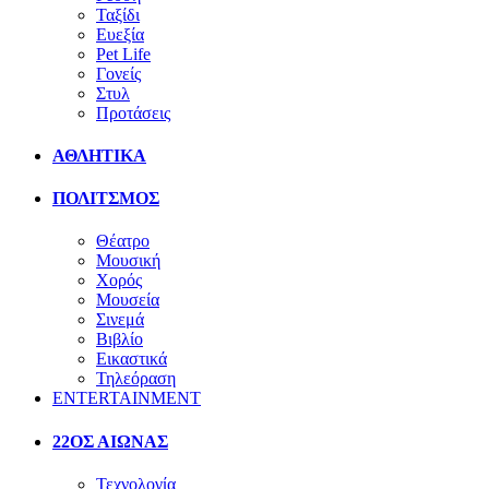
Ταξίδι
Ευεξία
Pet Life
Γονείς
Στυλ
Προτάσεις
ΑΘΛΗΤΙΚΑ
ΠΟΛΙΤΣΜΟΣ
Θέατρο
Μουσική
Χορός
Μουσεία
Σινεμά
Βιβλίο
Εικαστικά
Τηλεόραση
ENTERTAINMENT
22ΟΣ ΑΙΩΝΑΣ
Τεχνολογία