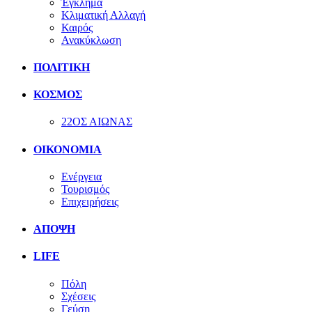
Έγκλημα
Κλιματική Αλλαγή
Καιρός
Ανακύκλωση
ΠΟΛΙΤΙΚΗ
ΚΟΣΜΟΣ
22ΟΣ ΑΙΩΝΑΣ
ΟΙΚΟΝΟΜΙΑ
Ενέργεια
Τουρισμός
Επιχειρήσεις
ΑΠΟΨΗ
LIFE
Πόλη
Σχέσεις
Γεύση