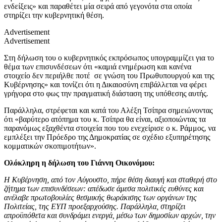
ενδείξεις» και παραθέτει μία σειρά από γεγονότα στα οποία
στηρίζει την κυβερνητική θέση.
Advertisement
Advertisement
Στη δήλωση του ο κυβερνητικός εκπρόσωπος υπογραμμίζει για το
θέμα των επισυνδέσεων ότι «καμιά ενημέρωση και κανένα
στοιχείο δεν περιήλθε ποτέ σε γνώση του Πρωθυπουργού και της
Κυβέρνησης» και τονίζει ότι η Δικαιοσύνη επιβάλλεται να φέρει
γρήγορα στο φως την πραγματική διάσταση της υπόθεσης αυτής.
Παράλληλα, στρέφεται και κατά του Αλέξη Τσίπρα σημειώνοντας
ότι «βαρύτερο ατόπημα του κ. Τσίπρα θα είναι, αξιοποιώντας τα
παρανόμως εξαχθέντα στοιχεία που του ενεχείρισε ο κ. Ράμμος, να
εμπλέξει την Πρόεδρο της Δημοκρατίας σε σχέδιο εξυπηρέτησης
κομματικών σκοπιμοτήτων».
Ολόκληρη η δήλωση του Γιάννη Οικονόμου:
Η Κυβέρνηση, από τον Αύγουστο, πήρε θέση διαυγή και σταθερή στο
ζήτημα των επισυνδέσεων: απέδωσε άμεσα πολιτικές ευθύνες και
ανέλαβε πρωτοβουλίες θεσμικής θωράκισης των οργάνων της
Πολιτείας, της ΕΥΠ προεξαρχούσης. Παράλληλα, στηρίζει
απροϋπόθετα και συνδράμει ενεργά, μέσω των δημοσίων αρχών, την