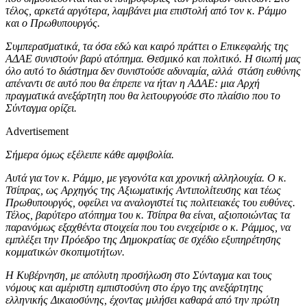
τέλος, αρκετά αργότερα, λαμβάνει μια επιστολή από τον κ. Ράμμο
και ο Πρωθυπουργός.
Συμπερασματικά, τα όσα εδώ και καιρό πράττει ο Επικεφαλής της
ΑΔΑΕ συνιστούν βαρύ ατόπημα. Θεσμικό και πολιτικό. Η σιωπή μας
όλο αυτό το διάστημα δεν συνιστούσε αδυναμία, αλλά στάση ευθύνης
απέναντι σε αυτό που θα έπρεπε να ήταν η ΑΔΑΕ: μια Αρχή
πραγματικά ανεξάρτητη που θα λειτουργούσε στο πλαίσιο που το
Σύνταγμα ορίζει.
Advertisement
Σήμερα όμως εξέλειπε κάθε αμφιβολία.
Αυτά για τον κ. Ράμμο, με γεγονότα και χρονική αλληλουχία. Ο κ.
Τσίπρας, ως Αρχηγός της Αξιωματικής Αντιπολίτευσης και τέως
Πρωθυπουργός, οφείλει να αναλογιστεί τις πολιτειακές του ευθύνες.
Τέλος, βαρύτερο ατόπημα του κ. Τσίπρα θα είναι, αξιοποιώντας τα
παρανόμως εξαχθέντα στοιχεία που του ενεχείρισε ο κ. Ράμμος, να
εμπλέξει την Πρόεδρο της Δημοκρατίας σε σχέδιο εξυπηρέτησης
κομματικών σκοπιμοτήτων.
Η Κυβέρνηση, με απόλυτη προσήλωση στο Σύνταγμα και τους
νόμους και αμέριστη εμπιστοσύνη στο έργο της ανεξάρτητης
ελληνικής Δικαιοσύνης, έχοντας μιλήσει καθαρά από την πρώτη