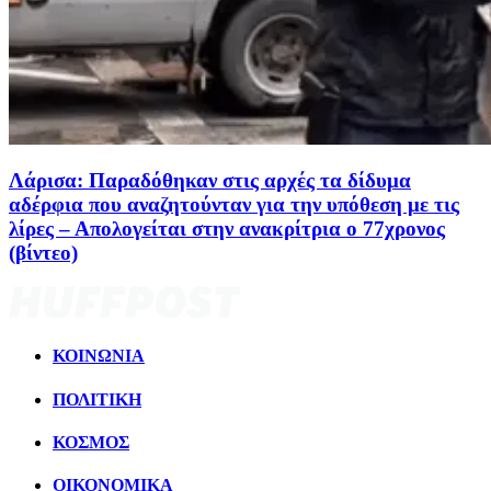
Λάρισα: Παραδόθηκαν στις αρχές τα δίδυμα
αδέρφια που αναζητούνταν για την υπόθεση με τις
λίρες – Απολογείται στην ανακρίτρια ο 77χρονος
(βίντεο)
ΚΟΙΝΩΝΙΑ
ΠΟΛΙΤΙΚΗ
ΚΟΣΜΟΣ
ΟΙΚΟΝΟΜΙΚΑ