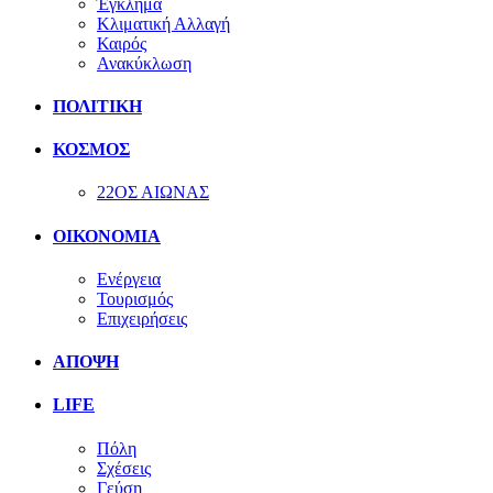
Έγκλημα
Κλιματική Αλλαγή
Καιρός
Ανακύκλωση
ΠΟΛΙΤΙΚΗ
ΚΟΣΜΟΣ
22ΟΣ ΑΙΩΝΑΣ
ΟΙΚΟΝΟΜΙΑ
Ενέργεια
Τουρισμός
Επιχειρήσεις
ΑΠΟΨΗ
LIFE
Πόλη
Σχέσεις
Γεύση