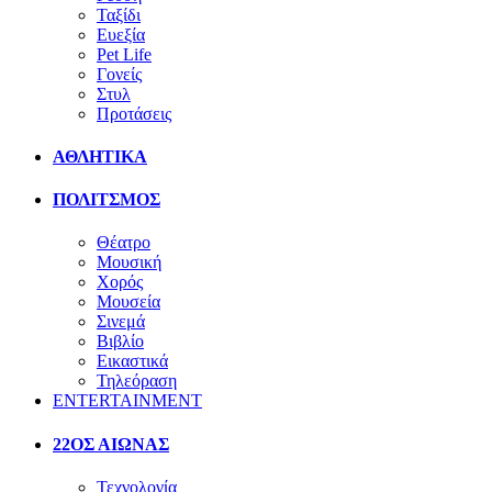
Ταξίδι
Ευεξία
Pet Life
Γονείς
Στυλ
Προτάσεις
ΑΘΛΗΤΙΚΑ
ΠΟΛΙΤΣΜΟΣ
Θέατρο
Μουσική
Χορός
Μουσεία
Σινεμά
Βιβλίο
Εικαστικά
Τηλεόραση
ENTERTAINMENT
22ΟΣ ΑΙΩΝΑΣ
Τεχνολογία