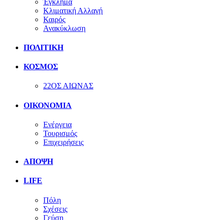
Έγκλημα
Κλιματική Αλλαγή
Καιρός
Ανακύκλωση
ΠΟΛΙΤΙΚΗ
ΚΟΣΜΟΣ
22ΟΣ ΑΙΩΝΑΣ
ΟΙΚΟΝΟΜΙΑ
Ενέργεια
Τουρισμός
Επιχειρήσεις
ΑΠΟΨΗ
LIFE
Πόλη
Σχέσεις
Γεύση