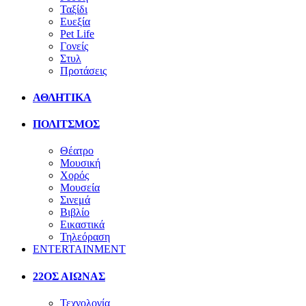
Ταξίδι
Ευεξία
Pet Life
Γονείς
Στυλ
Προτάσεις
ΑΘΛΗΤΙΚΑ
ΠΟΛΙΤΣΜΟΣ
Θέατρο
Μουσική
Χορός
Μουσεία
Σινεμά
Βιβλίο
Εικαστικά
Τηλεόραση
ENTERTAINMENT
22ΟΣ ΑΙΩΝΑΣ
Τεχνολογία