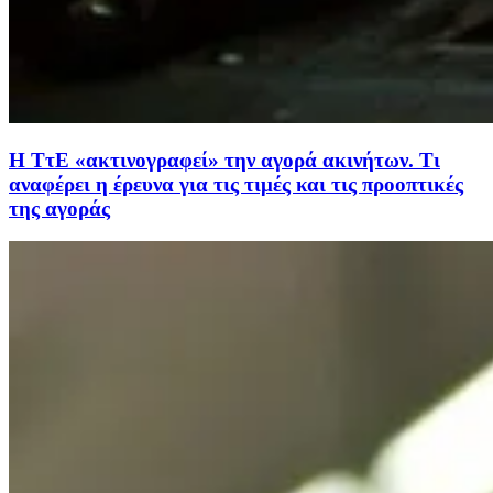
Η ΤτΕ «ακτινογραφεί» την αγορά ακινήτων. Τι
αναφέρει η έρευνα για τις τιμές και τις προοπτικές
της αγοράς