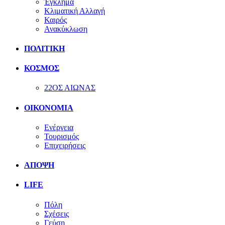
Έγκλημα
Κλιματική Αλλαγή
Καιρός
Ανακύκλωση
ΠΟΛΙΤΙΚΗ
ΚΟΣΜΟΣ
22ΟΣ ΑΙΩΝΑΣ
ΟΙΚΟΝΟΜΙΑ
Ενέργεια
Τουρισμός
Επιχειρήσεις
ΑΠΟΨΗ
LIFE
Πόλη
Σχέσεις
Γεύση