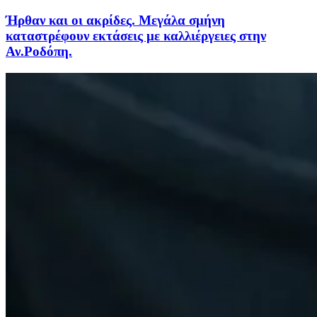
Ήρθαν και οι ακρίδες. Μεγάλα σμήνη
καταστρέφουν εκτάσεις με καλλιέργειες στην
Αν.Ροδόπη.