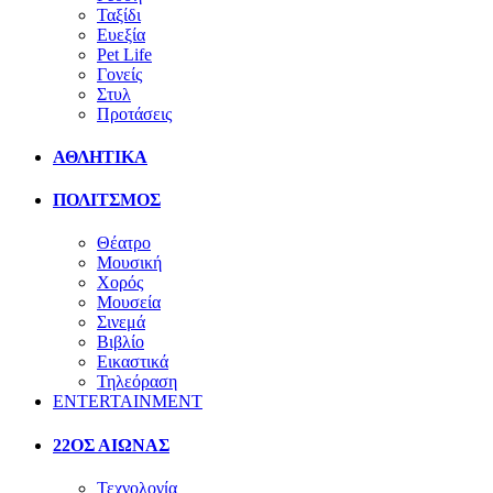
Ταξίδι
Ευεξία
Pet Life
Γονείς
Στυλ
Προτάσεις
ΑΘΛΗΤΙΚΑ
ΠΟΛΙΤΣΜΟΣ
Θέατρο
Μουσική
Χορός
Μουσεία
Σινεμά
Βιβλίο
Εικαστικά
Τηλεόραση
ENTERTAINMENT
22ΟΣ ΑΙΩΝΑΣ
Τεχνολογία