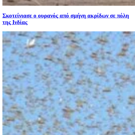
Σκοτείνιασε ο ουρανός από σμήνη ακρίδων σε πόλη
της Ινδίας