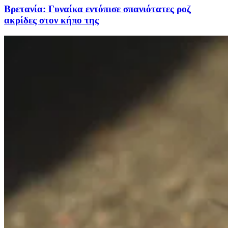
Βρετανία: Γυναίκα εντόπισε σπανιότατες ροζ
ακρίδες στον κήπο της