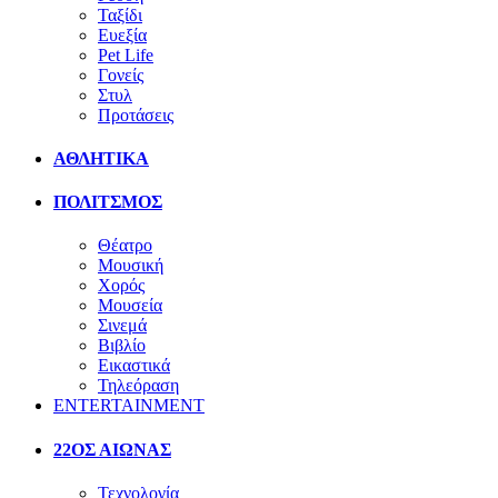
Ταξίδι
Ευεξία
Pet Life
Γονείς
Στυλ
Προτάσεις
ΑΘΛΗΤΙΚΑ
ΠΟΛΙΤΣΜΟΣ
Θέατρο
Μουσική
Χορός
Μουσεία
Σινεμά
Βιβλίο
Εικαστικά
Τηλεόραση
ENTERTAINMENT
22ΟΣ ΑΙΩΝΑΣ
Τεχνολογία