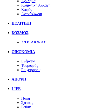
Έγκλημα
Κλιματική Αλλαγή
Καιρός
Ανακύκλωση
ΠΟΛΙΤΙΚΗ
ΚΟΣΜΟΣ
22ΟΣ ΑΙΩΝΑΣ
ΟΙΚΟΝΟΜΙΑ
Ενέργεια
Τουρισμός
Επιχειρήσεις
ΑΠΟΨΗ
LIFE
Πόλη
Σχέσεις
Γεύση