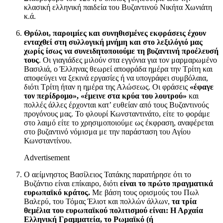
κλασική ελληνική παιδεία του Βυζαντινού Νικήτα Χωνιάτη
κ.ά.
Θρύλοι, παροιμίες και συνηθισμένες εκφράσεις έχουν
ενταχθεί στη συλλογική μνήμη και στο λεξιλόγιό μας
χωρίς ίσως να συνειδητοποιούμε τη βυζαντινή προέλευσή
τους
. Οι γιαγιάδες μιλούν στα εγγόνια για τον μαρμαρωμένο
Βασιλιά, ο Έλληνας θεωρεί αποφράδα ημέρα την Τρίτη και
αποφεύγει να ξεκινά εργασίες ή να υπογράφει συμβόλαια,
διότι Τρίτη ήταν η ημέρα της Αλώσεως. Οι φράσεις
«έφαγε
τον περίδρομο»,
«έμεινε στα κρύα του λουτρού»
και
πολλές άλλες έρχονται κατ’ ευθείαν από τους Βυζαντινούς
προγόνους μας. Το φλουρί Κωνσταντινάτο, είτε το φοράμε
στο λαιμό είτε το χρησιμοποιούμε ως έκφραση, αναφέρεται
στο βυζαντινό νόμισμα με την παράσταση του Αγίου
Κωνσταντίνου.
Advertisement
Ο αείμνηστος Βασίλειος Τατάκης παρατήρησε ότι το
Βυζάντιο είναι επίκαιρο, διότι
είναι το πρώτο πραγματικά
ευρωπαϊκό κράτος.
Με βάση τους ορισμούς του Πωλ
Βαλερύ, του Τόμας Έλιοτ και πολλών άλλων,
τα τρία
θεμέλια του ευρωπαϊκού πολιτισμού είναι: Η Αρχαία
Ελληνική Γραμματεία, το Ρωμαϊκό (ή