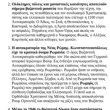
Ολόκληρες πόλεις και μοναστικές κοινότητες αποτελούν
σήμερα βυζαντινά μουσεία
που θυμίζουν την τέχνη, την
παράδοση, τις πεποιθήσεις και τον συνδυασμό Χριστιανικής
πίστης και ελληνικού πολιτισμού που επέτυχε η 1100 ετών
Αυτοκρατορία. Ο Άθως, το Σινά, η Θεσσαλονίκη, η
Καστοριά, το Διδυμότειχο, η Άρτα αποδεικνύουν του λόγου
το ασφαλές. Πηγαίνεις στο Άγιον Όρος και ακούς να
μνημονεύονται καθημερινά ο Νικηφόρος Φωκάς, ο Αλέξιος
Κομνηνός και άλλοι κτίτορες των μονών.
Η αυτοκρατορία της Νέας Ρώμης- Κωνσταντινουπόλεως
είχε το κρατικό όνομα Ρωμανία
. Ο όρος Βυζαντινή
Αυτοκρατορία καθιερώθηκε τον 16ο αιώνα από τον Γερμανό
ιστορικό Ιερώνυμο Βολφ. Εις ένδειξιν ευγνωομοσύνης οι
Αυτοκράτορες έδιναν τίτλους και επαίνους «δια τους κόπους
ους εμόχθησας υπέρ Ρωμανίας». Ρωμαίοι ήσαν οι υπήκοοι,
αλλά δεν έπαυαν να έχουν και επί μέρους εθνικές ταυτότητες
(Έλληνες, Αρμένιοι, Σέρβοι, κ.ά). Από τη Ρωμανία και τους
Ρωμαίους υπηκόους της προέρχεται ο όρος
Ρωμηός
(ή
Ρωμιός) που χαρακτηρίζει από το 1453 μέχρι και σήμερα τη
σύνθεση Ορθοδοξίας και Ελληνισμού. Γι’αυτό και οι
Ορθόδοξοι Χριστιανοί της Μέσης Ανατολής αποκαλούνται
Ρουμ Ορτοντόξ και αναζητούν τις ρίζες τους στο Βυζάντιο.
Μέχρι το 1946 το βυζαντινό Δίκαιο ήταν αναπόσπαστο