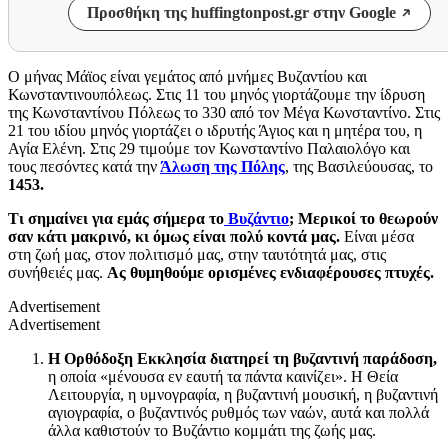
Προσθήκη της huffingtonpost.gr στην Google
Ο μήνας Μάϊος είναι γεμάτος από μνήμες Βυζαντίου και
Κωνσταντινουπόλεως. Στις 11 του μηνός γιορτάζουμε την ίδρυση
της Κωνσταντίνου Πόλεως το 330 από τον Μέγα Κωνσταντίνο. Στις
21 του ιδίου μηνός γιορτάζει ο ιδρυτής Άγιος και η μητέρα του, η
Αγία Ελένη. Στις 29 τιμούμε τον Κωνσταντίνο Παλαιολόγο και
τους πεσόντες κατά την
Άλωση της Πόλης
, της Βασιλεύουσας, το
1453.
Τι σημαίνει για εμάς σήμερα το
Βυζάντιο
; Μερικοί το θεωρούν
σαν κάτι μακρινό, κι όμως είναι πολύ κοντά μας.
Είναι μέσα
στη ζωή μας, στον πολιτισμό μας, στην ταυτότητά μας, στις
συνήθειές μας.
Ας θυμηθούμε ορισμένες ενδιαφέρουσες πτυχές.
Advertisement
Advertisement
Η Ορθόδοξη Εκκλησία διατηρεί τη
βυζαντινή παράδοση,
η οποία «μένουσα εν εαυτή τα πάντα καινίζει». Η Θεία
Λειτουργία, η υμνογραφία, η βυζαντινή μουσική, η βυζαντινή
αγιογραφία, ο βυζαντινός ρυθμός των ναών, αυτά και πολλά
άλλα καθιστούν το Βυζάντιο κομμάτι της ζωής μας.