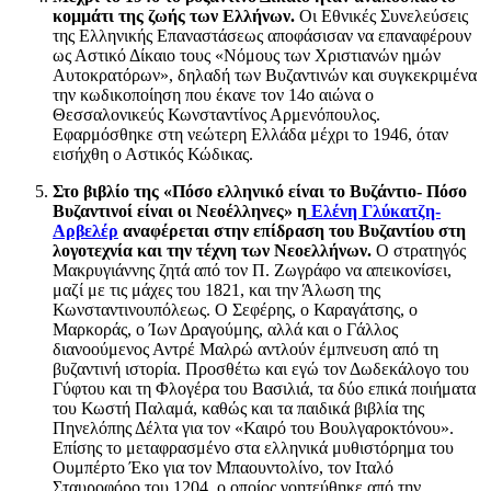
κομμάτι της ζωής των Ελλήνων.
Οι Εθνικές Συνελεύσεις
της Ελληνικής Επαναστάσεως αποφάσισαν να επαναφέρουν
ως Αστικό Δίκαιο τους «Νόμους των Χριστιανών ημών
Αυτοκρατόρων», δηλαδή των Βυζαντινών και συγκεκριμένα
την κωδικοποίηση που έκανε τον 14ο αιώνα ο
Θεσσαλονικεύς Κωνσταντίνος Αρμενόπουλος.
Εφαρμόσθηκε στη νεώτερη Ελλάδα μέχρι το 1946, όταν
εισήχθη ο Αστικός Κώδικας.
Στο βιβλίο της «Πόσο ελληνικό είναι το Βυζάντιο- Πόσο
Βυζαντινοί είναι οι Νεοέλληνες» η
Ελένη Γλύκατζη-
Αρβελέρ
αναφέρεται στην επίδραση του Βυζαντίου στη
λογοτεχνία και την τέχνη των Νεοελλήνων.
Ο στρατηγός
Μακρυγιάννης ζητά από τον Π. Ζωγράφο να απεικονίσει,
μαζί με τις μάχες του 1821, και την Άλωση της
Κωνσταντινουπόλεως. Ο Σεφέρης, ο Καραγάτσης, ο
Μαρκοράς, ο Ίων Δραγούμης, αλλά και ο Γάλλος
διανοούμενος Αντρέ Μαλρώ αντλούν έμπνευση από τη
βυζαντινή ιστορία. Προσθέτω και εγώ τον Δωδεκάλογο του
Γύφτου και τη Φλογέρα του Βασιλιά, τα δύο επικά ποιήματα
του Κωστή Παλαμά, καθώς και τα παιδικά βιβλία της
Πηνελόπης Δέλτα για τον «Καιρό του Βουλγαροκτόνου».
Επίσης το μεταφρασμένο στα ελληνικά μυθιστόρημα του
Ουμπέρτο Έκο για τον Μπαουντολίνο, τον Ιταλό
Σταυροφόρο του 1204, ο οποίος γοητεύθηκε από την