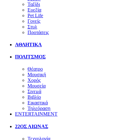
Ταξίδι
Ευεξία
Pet Life
Γονείς
Στυλ
Προτάσεις
ΑΘΛΗΤΙΚΑ
ΠΟΛΙΤΣΜΟΣ
Θέατρο
Μουσική
Χορός
Μουσεία
Σινεμά
Βιβλίο
Εικαστικά
Τηλεόραση
ENTERTAINMENT
22ΟΣ ΑΙΩΝΑΣ
Τεχνολογία