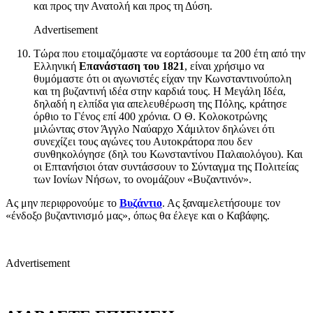
και προς την Ανατολή και προς τη Δύση.
Advertisement
Τώρα που ετοιμαζόμαστε να εορτάσουμε τα 200 έτη από την
Ελληνική
Επανάσταση του 1821
, είναι χρήσιμο να
θυμόμαστε ότι οι αγωνιστές είχαν την Κωνσταντινούπολη
και τη βυζαντινή ιδέα στην καρδιά τους. Η Μεγάλη Ιδέα,
δηλαδή η ελπίδα για απελευθέρωση της Πόλης, κράτησε
όρθιο το Γένος επί 400 χρόνια. Ο Θ. Κολοκοτρώνης
μιλώντας στον Άγγλο Ναύαρχο Χάμιλτον δηλώνει ότι
συνεχίζει τους αγώνες του Αυτοκράτορα που δεν
συνθηκολόγησε (δηλ του Κωνσταντίνου Παλαιολόγου). Και
οι Επτανήσιοι όταν συντάσσουν το Σύνταγμα της Πολιτείας
των Ιονίων Νήσων, το ονομάζουν «Βυζαντινόν».
Ας μην περιφρονούμε το
Βυζάντιο
. Ας ξαναμελετήσουμε τον
«ένδοξο βυζαντινισμό μας», όπως θα έλεγε και ο Καβάφης.
Advertisement