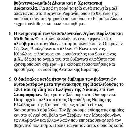
βυζαντινορωμαϊκό) Δίκαιο και η Χριστιανική
Διδασκαλία.
Για πρώτη φορά τα τρία αυτά στοιχεία μαζί
απαντώνται στο Βυζάντιο/ Ρωμανία, όπου το θεμέλιο της
παιδείας ήσαν τα Ομηρικά έπη και όπου το Ρωμαϊκό Δίκαιο
εκχριστιανίσθηκε και κωδικοποιήθηκε.
Η κληρονομιά των Θεσσαλονικέων Αγίων Κυρίλλου και
Μεθοδίου,
Φωτιστών τω Σλάβων, είναι εμφανής στο
αλφάβητο
εκατοντάδων εκατομμυρίων Ρώσων, Ουκρανών,
Σέρβων, Βουλγάρων και άλλων. Ο Κωνσταντίνος-
Κύριλλος, φιλόσοφος και ιεραπόστολος του 9ου αιώνος
μ.Χ., έδωσε το όνομά του στο βυζαντινό αλφάβητο που
χρησιμοποιούν σήμερα – με κάποιες τροποποιήσεις και
προσθήκες – οι λαοί της Ανατολικής Ευρώπης.
Ο δικέφαλος αετός ήταν το έμβλημα των βυζαντινών
αυτοκρατόρων μετά την ανάκτηση της Βασιλεύουσας το
1261 και τη νίκη των Ελλήνων της Νίκαιας επί των
Σταυροφόρων.
Σήμερα τον βλέπουμε στο Οικουμενικό
Πατριαρχείο, αλλά και στους Ορθοδόξους Ναούς της
Ελλάδος και της Κύπρου, είτε ως σημαία είτε ως
διακοσμητικό σύμβολο. Τον βρίσκουμε επίσης στις σημαίες
και στα εθνικά σύμβολα των Σέρβων, των Μαυροβουνίων,
των Αλβανών και άλλων λαών που επηρεάσθηκαν από τον
βυζαντινό πολιτισμό. Πρόκειται για τον αετό, ο οποίος κοιτά