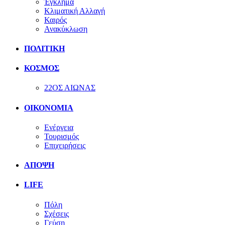
Έγκλημα
Κλιματική Αλλαγή
Καιρός
Ανακύκλωση
ΠΟΛΙΤΙΚΗ
ΚΟΣΜΟΣ
22ΟΣ ΑΙΩΝΑΣ
ΟΙΚΟΝΟΜΙΑ
Ενέργεια
Τουρισμός
Επιχειρήσεις
ΑΠΟΨΗ
LIFE
Πόλη
Σχέσεις
Γεύση