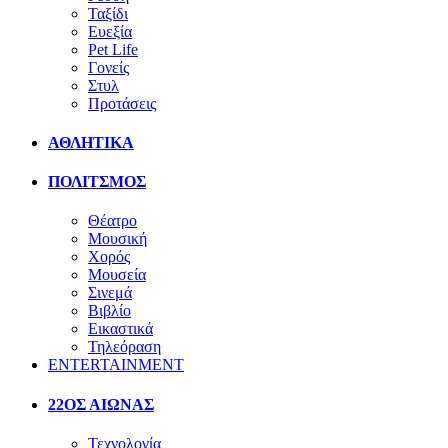
Ταξίδι
Ευεξία
Pet Life
Γονείς
Στυλ
Προτάσεις
ΑΘΛΗΤΙΚΑ
ΠΟΛΙΤΣΜΟΣ
Θέατρο
Μουσική
Χορός
Μουσεία
Σινεμά
Βιβλίο
Εικαστικά
Τηλεόραση
ENTERTAINMENT
22ΟΣ ΑΙΩΝΑΣ
Τεχνολογία