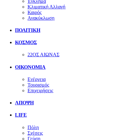
Έγκλημα
Κλιματική Αλλαγή
Καιρός
Ανακύκλωση
ΠΟΛΙΤΙΚΗ
ΚΟΣΜΟΣ
22ΟΣ ΑΙΩΝΑΣ
ΟΙΚΟΝΟΜΙΑ
Ενέργεια
Τουρισμός
Επιχειρήσεις
ΑΠΟΨΗ
LIFE
Πόλη
Σχέσεις
Γεύση