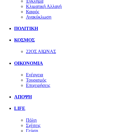
Έγκλημα
Κλιματική Αλλαγή
Καιρός
Ανακύκλωση
ΠΟΛΙΤΙΚΗ
ΚΟΣΜΟΣ
22ΟΣ ΑΙΩΝΑΣ
ΟΙΚΟΝΟΜΙΑ
Ενέργεια
Τουρισμός
Επιχειρήσεις
ΑΠΟΨΗ
LIFE
Πόλη
Σχέσεις
Γεύση