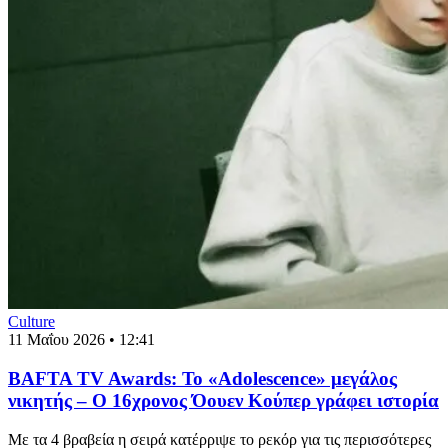
Culture
11 Μαΐου 2026 • 12:41
BAFTA TV Awards: Το «Adolescence» μεγάλος
νικητής – Ο 16χρονος Όουεν Κούπερ γράφει ιστορία
Με τα 4 βραβεία η σειρά κατέρριψε το ρεκόρ για τις περισσότερες