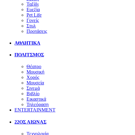
Ταξίδι
Ευεξία
Pet Life
Γονείς
Στυλ
Προτάσεις
ΑΘΛΗΤΙΚΑ
ΠΟΛΙΤΣΜΟΣ
Θέατρο
Μουσική
Χορός
Μουσεία
Σινεμά
Βιβλίο
Εικαστικά
Τηλεόραση
ENTERTAINMENT
22ΟΣ ΑΙΩΝΑΣ
Τεχνολογία