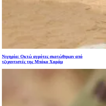
Νιγηρία: Οκτώ αγρότες σκοτώθηκαν από
τζιχαντιστές της Μπόκο Χαράμ