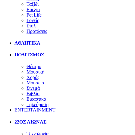
Ταξίδι
Ευεξία
Pet Life
Γονείς
Στυλ
Προτάσεις
ΑΘΛΗΤΙΚΑ
ΠΟΛΙΤΣΜΟΣ
Θέατρο
Μουσική
Χορός
Μουσεία
Σινεμά
Βιβλίο
Εικαστικά
Τηλεόραση
ENTERTAINMENT
22ΟΣ ΑΙΩΝΑΣ
Τεχνολογία