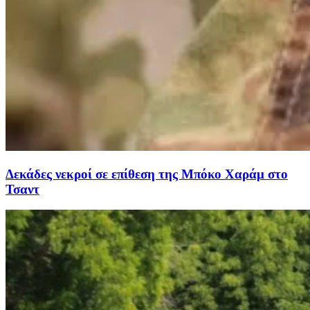
Δεκάδες νεκροί σε επίθεση της Μπόκο Χαράμ στο
Τσαντ