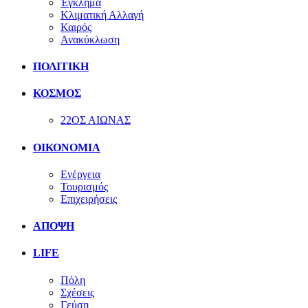
Έγκλημα
Κλιματική Αλλαγή
Καιρός
Ανακύκλωση
ΠΟΛΙΤΙΚΗ
ΚΟΣΜΟΣ
22ΟΣ ΑΙΩΝΑΣ
ΟΙΚΟΝΟΜΙΑ
Ενέργεια
Τουρισμός
Επιχειρήσεις
ΑΠΟΨΗ
LIFE
Πόλη
Σχέσεις
Γεύση