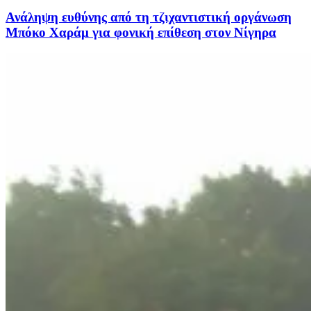
Ανάληψη ευθύνης από τη τζιχαντιστική οργάνωση
Μπόκο Χαράμ για φονική επίθεση στον Νίγηρα