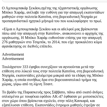
Ο Αμπουμπακάρ Σεκάου,ηγέτης της τζιχαντιστικής οργάνωσης
Μπόκο Χαράμ, ανέλαβε την ευθύνη για την απαγωγή εκατοντάδων
μαθητών στην πολιτεία Κατσίνα, στη βορειοδυτική Νιγηρία με
προπαγανδιστικό ηχητικό μήνυμά του που κυκλοφόρησε το πρωί.
«Είμαι ο Αμπουμπακάρ Σεκάου και οι αδελφοί μας βρίσκονται
πίσω από την απαγωγή στην Κατσίνα», ανακοινώνει ο αρχηγός της
οργάνωσης. Η Μπόκο Χαράμ ευθυνόταν επίσης για την απαγωγή
276 μαθητριών στο Τσιμπόκ, το 2014, που είχε προκαλέσει κύμα
αγανάκτησης σε διεθνές επίπεδο.
Advertisement
Advertisement
Τουλάχιστον 333 έφηβοι συνεχίζουν να αγνοούνται μετά την
επίθεση στο λύκειό τους στην πολιτεία Κατσίνα, στη βορειοδυτική
Νιγηρία, εκατοντάδες χιλιόμετρα μακριά από τα εδάφη της Μπόκο
Χαράμ, η οποία συνήθως δρα στο βορειοανατολικό τμήμα της
χώρας, γύρω από τη λίμνη Τσαντ.
Το βράδυ της Παρασκευής προς Σάββατο, πάνω από εκατό άνδρες
οπλισμένοι με τουφέκια εφόδου AK-47 έφθασαν με μοτοσικλέτες
στον χώρο όπου βρίσκεται σχολείο, στην πόλη Κανκαρά, και
εξαπέλυσαν επίθεση. Εκατοντάδες έντρομοι μαθητές έτρεξαν σε