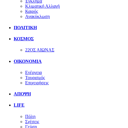
Έγκλημα
Κλιματική Αλλαγή
Καιρός
Ανακύκλωση
ΠΟΛΙΤΙΚΗ
ΚΟΣΜΟΣ
22ΟΣ ΑΙΩΝΑΣ
ΟΙΚΟΝΟΜΙΑ
Ενέργεια
Τουρισμός
Επιχειρήσεις
ΑΠΟΨΗ
LIFE
Πόλη
Σχέσεις
Γεύση