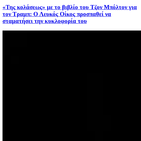
«Της κολάσεως» με το βιβλίο του Τζον Μπόλτον για
τον Τραμπ: Ο Λευκός Οίκος προσπαθεί να
σταματήσει την κυκλοφορία του