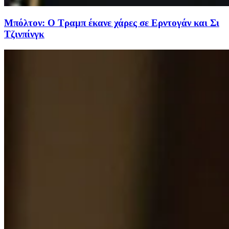
Μπόλτον: Ο Τραμπ έκανε χάρες σε Ερντογάν και Σι
Τζινπίνγκ