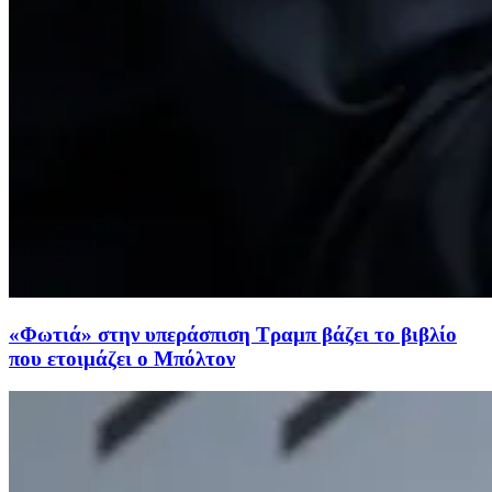
«Φωτιά» στην υπεράσπιση Τραμπ βάζει το βιβλίο
που ετοιμάζει ο Μπόλτον