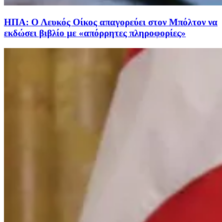
ΗΠΑ: Ο Λευκός Οίκος απαγορεύει στον Μπόλτον να
εκδώσει βιβλίο με «απόρρητες πληροφορίες»