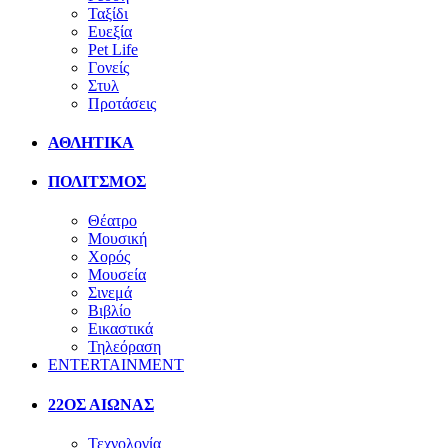
Ταξίδι
Ευεξία
Pet Life
Γονείς
Στυλ
Προτάσεις
ΑΘΛΗΤΙΚΑ
ΠΟΛΙΤΣΜΟΣ
Θέατρο
Μουσική
Χορός
Μουσεία
Σινεμά
Βιβλίο
Εικαστικά
Τηλεόραση
ENTERTAINMENT
22ΟΣ ΑΙΩΝΑΣ
Τεχνολογία