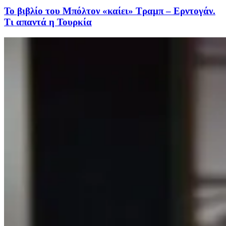
Το βιβλίο του Μπόλτον «καίει» Τραμπ – Ερντογάν.
Τι απαντά η Τουρκία