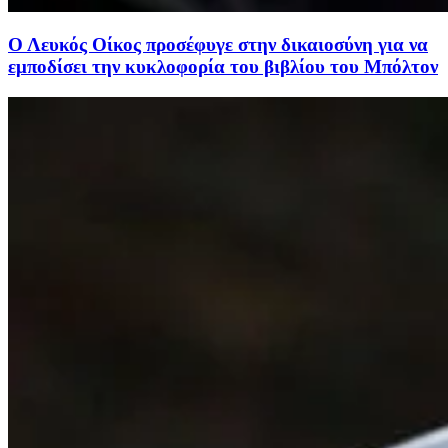
Ο Λευκός Οίκος προσέφυγε στην δικαιοσύνη για να
εμποδίσει την κυκλοφορία του βιβλίου του Μπόλτον