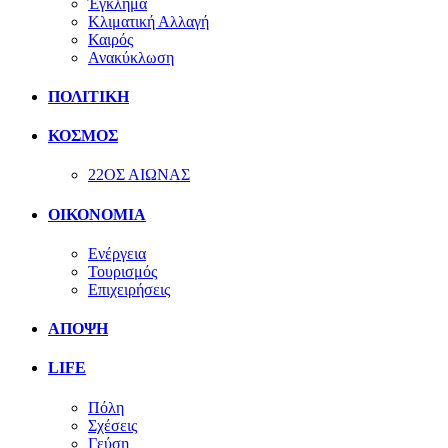
Έγκλημα
Κλιματική Αλλαγή
Καιρός
Ανακύκλωση
ΠΟΛΙΤΙΚΗ
ΚΟΣΜΟΣ
22ΟΣ ΑΙΩΝΑΣ
ΟΙΚΟΝΟΜΙΑ
Ενέργεια
Τουρισμός
Επιχειρήσεις
ΑΠΟΨΗ
LIFE
Πόλη
Σχέσεις
Γεύση