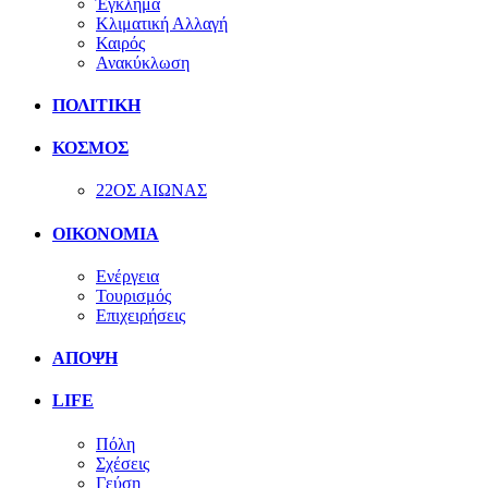
Έγκλημα
Κλιματική Αλλαγή
Καιρός
Ανακύκλωση
ΠΟΛΙΤΙΚΗ
ΚΟΣΜΟΣ
22ΟΣ ΑΙΩΝΑΣ
ΟΙΚΟΝΟΜΙΑ
Ενέργεια
Τουρισμός
Επιχειρήσεις
ΑΠΟΨΗ
LIFE
Πόλη
Σχέσεις
Γεύση