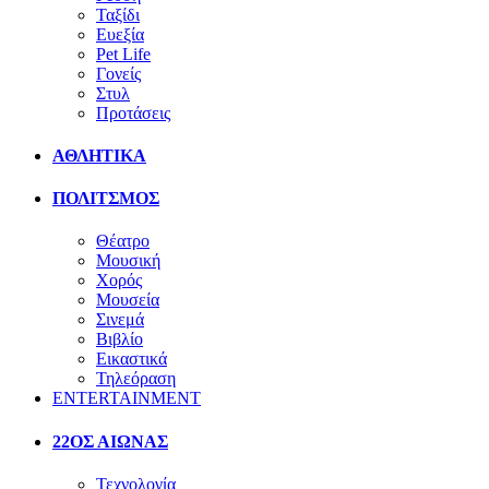
Ταξίδι
Ευεξία
Pet Life
Γονείς
Στυλ
Προτάσεις
ΑΘΛΗΤΙΚΑ
ΠΟΛΙΤΣΜΟΣ
Θέατρο
Μουσική
Χορός
Μουσεία
Σινεμά
Βιβλίο
Εικαστικά
Τηλεόραση
ENTERTAINMENT
22ΟΣ ΑΙΩΝΑΣ
Τεχνολογία