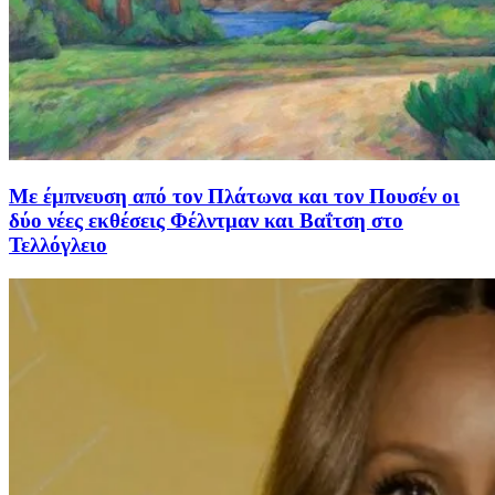
Με έμπνευση από τον Πλάτωνα και τον Πουσέν οι
δύο νέες εκθέσεις Φέλντμαν και Βαΐτση στο
Τελλόγλειο