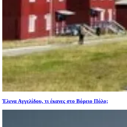
Έλενα Αγγελίδου, τι έκανες στο Βόρειο Πόλο;