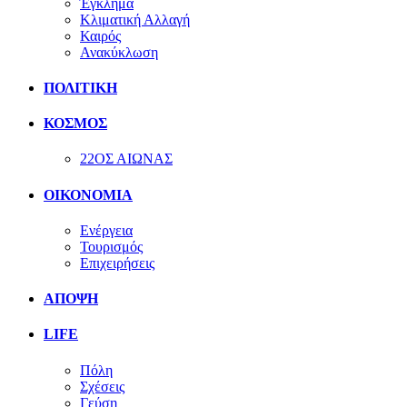
Έγκλημα
Κλιματική Αλλαγή
Καιρός
Ανακύκλωση
ΠΟΛΙΤΙΚΗ
ΚΟΣΜΟΣ
22ΟΣ ΑΙΩΝΑΣ
ΟΙΚΟΝΟΜΙΑ
Ενέργεια
Τουρισμός
Επιχειρήσεις
ΑΠΟΨΗ
LIFE
Πόλη
Σχέσεις
Γεύση