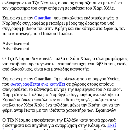
ενδιαφέρον του Τζό Νέσμπο, ο οποίος ετοιμάζεται να μεταφέρει
τον χαρακτήρα του στην επόμενη περιπέτεια του Χάρι Χόλε.
Σύμφωνα με τον
Guardian
, που επικαλείται εκδοτικές πηγές, ο
Νορβηγός συγγραφέας μεταφέρει μέρος της δράσης του υπό
συγγραφή βιβλίου του στην Κρήτη και ειδικότερα στα Σφακιά, τον
τόπο καταγωγής του Παύλου Πολάκη.
Advertisement
Advertisement
Ο Τζό Νέσμπο δεν καπνίζει αλλά ο Χάρι Χόλε, ο σκληροτράχηλος
ντετέκτιβ που πρωταγωνιστεί στα πιό πετυχημένα βιβλία του, εκτός
από αλκοολικός, είναι και μανιώδης καπνιστής.
Σύμφωνα με τον Guardian, “η περίπτωση του υπουργού Υγείας,
που
φωτογραφίζεται ενώ καπνίζει
σε χώρους στους οποίους
απαγορεύεται το κάπνισμα, κίνησε την περιέργεια του Νέσμπο”.
Χάρη στον κ. Πολάκη, ο Νορβηγός συγγραφέας ανακάλυψε τα
Σφακιά κι όπως αποκάλυψαν οι εκδοτικές πηγές, σκέφτεται να
στείλει τον Χάρι Χόλε ένα ταξιδάκι μέχρι την Κρήτη και να τον
φέρει αντιμέτωπο με τον ιδιότυπο χαρακτήρα των Σφακιανών
Ο Τζό Νέσμπο επισκέπτεται την Ελλάδα κατά τακτά χρονικά
διάστηματα και πηγαίνει για αναρρίχηση στην Κάλυμνο.
Εκεί