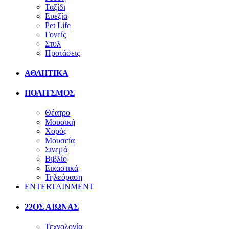
Ταξίδι
Ευεξία
Pet Life
Γονείς
Στυλ
Προτάσεις
ΑΘΛΗΤΙΚΑ
ΠΟΛΙΤΣΜΟΣ
Θέατρο
Μουσική
Χορός
Μουσεία
Σινεμά
Βιβλίο
Εικαστικά
Τηλεόραση
ENTERTAINMENT
22ΟΣ ΑΙΩΝΑΣ
Τεχνολογία