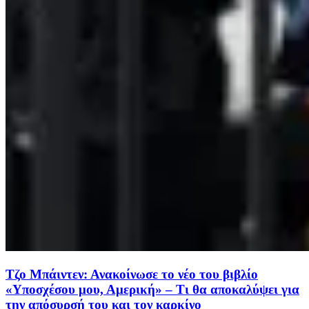
Τζο Μπάιντεν: Ανακοίνωσε το νέο του βιβλίο
«Υποσχέσου μου, Αμερική» – Τι θα αποκαλύψει για
την απόσυρσή του και τον καρκίνο