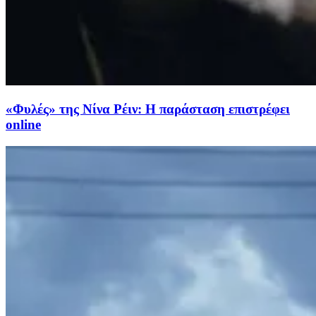
«Φυλές» της Νίνα Ρέιν: Η παράσταση επιστρέφει
online