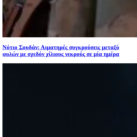
Νότιο Σουδάν: Αιματηρές συγκρούσεις μεταξύ
φυλών με σχεδόν χίλιους νεκρούς σε μία ημέρα