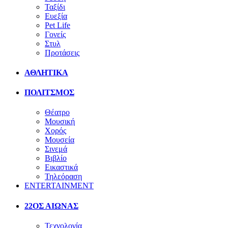
Ταξίδι
Ευεξία
Pet Life
Γονείς
Στυλ
Προτάσεις
ΑΘΛΗΤΙΚΑ
ΠΟΛΙΤΣΜΟΣ
Θέατρο
Μουσική
Χορός
Μουσεία
Σινεμά
Βιβλίο
Εικαστικά
Τηλεόραση
ENTERTAINMENT
22ΟΣ ΑΙΩΝΑΣ
Τεχνολογία