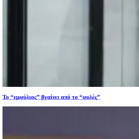
Το “εμφύλιος” βγαίνει από το “φυλές”