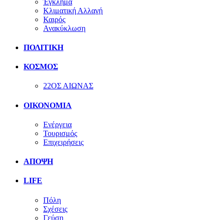
Έγκλημα
Κλιματική Αλλαγή
Καιρός
Ανακύκλωση
ΠΟΛΙΤΙΚΗ
ΚΟΣΜΟΣ
22ΟΣ ΑΙΩΝΑΣ
ΟΙΚΟΝΟΜΙΑ
Ενέργεια
Τουρισμός
Επιχειρήσεις
ΑΠΟΨΗ
LIFE
Πόλη
Σχέσεις
Γεύση