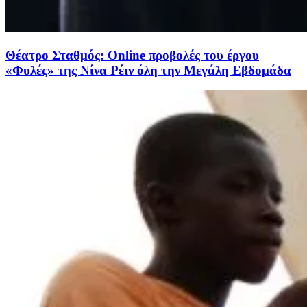
Θέατρο Σταθμός: Οnline προβολές του έργου
«Φυλές» της Νίνα Ρέιν όλη την Μεγάλη Εβδομάδα