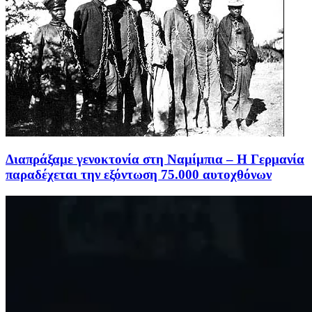
Διαπράξαμε γενοκτονία στη Ναμίμπια – Η Γερμανία
παραδέχεται την εξόντωση 75.000 αυτοχθόνων