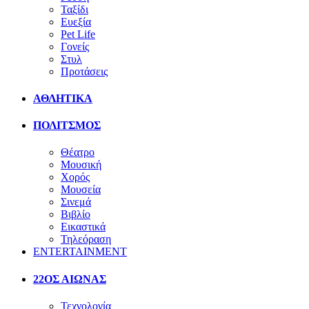
Ταξίδι
Ευεξία
Pet Life
Γονείς
Στυλ
Προτάσεις
ΑΘΛΗΤΙΚΑ
ΠΟΛΙΤΣΜΟΣ
Θέατρο
Μουσική
Χορός
Μουσεία
Σινεμά
Βιβλίο
Εικαστικά
Τηλεόραση
ENTERTAINMENT
22ΟΣ ΑΙΩΝΑΣ
Τεχνολογία