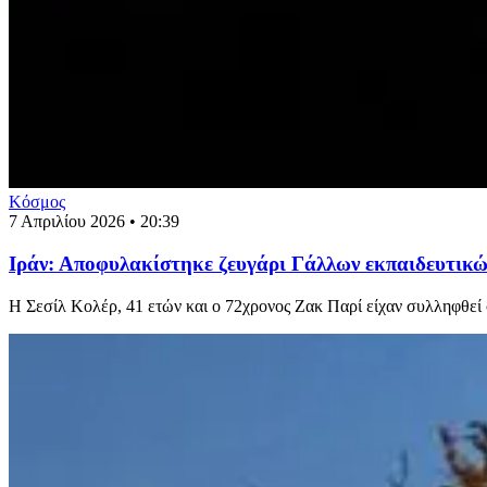
Κόσμος
7 Απριλίου 2026 • 20:39
Ιράν: Αποφυλακίστηκε ζευγάρι Γάλλων εκπαιδευτικών
Η Σεσίλ Κολέρ, 41 ετών και ο 72χρονος Ζακ Παρί είχαν συλληφθεί 