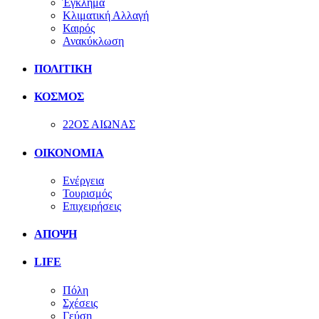
Έγκλημα
Κλιματική Αλλαγή
Καιρός
Ανακύκλωση
ΠΟΛΙΤΙΚΗ
ΚΟΣΜΟΣ
22ΟΣ ΑΙΩΝΑΣ
ΟΙΚΟΝΟΜΙΑ
Ενέργεια
Τουρισμός
Επιχειρήσεις
ΑΠΟΨΗ
LIFE
Πόλη
Σχέσεις
Γεύση