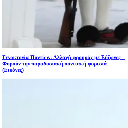
Γενοκτονία Ποντίων: Αλλαγή φρουράς με Εύζωνες –
Φορούν την παραδοσιακή ποντιακή φορεσιά
(Εικόνες)