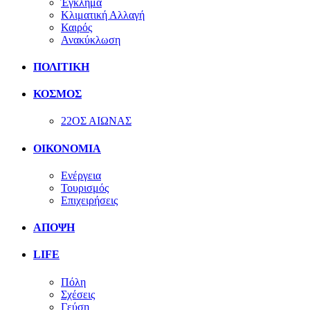
Έγκλημα
Κλιματική Αλλαγή
Καιρός
Ανακύκλωση
ΠΟΛΙΤΙΚΗ
ΚΟΣΜΟΣ
22ΟΣ ΑΙΩΝΑΣ
ΟΙΚΟΝΟΜΙΑ
Ενέργεια
Τουρισμός
Επιχειρήσεις
ΑΠΟΨΗ
LIFE
Πόλη
Σχέσεις
Γεύση