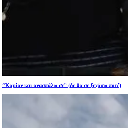
“Καμίαν και ανασπάλω σε” (δε θα σε ξεχάσω ποτέ)