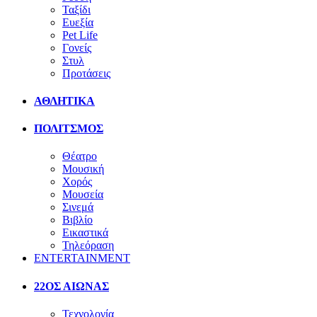
Ταξίδι
Ευεξία
Pet Life
Γονείς
Στυλ
Προτάσεις
ΑΘΛΗΤΙΚΑ
ΠΟΛΙΤΣΜΟΣ
Θέατρο
Μουσική
Χορός
Μουσεία
Σινεμά
Βιβλίο
Εικαστικά
Τηλεόραση
ENTERTAINMENT
22ΟΣ ΑΙΩΝΑΣ
Τεχνολογία