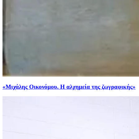
«Μιχάλης Οικονόμου. Η αλχημεία της ζωγραφικής»