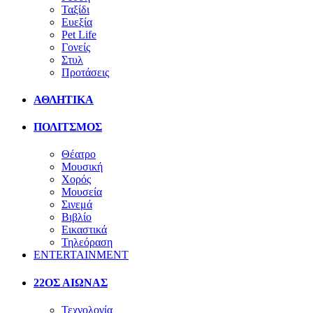
Ταξίδι
Ευεξία
Pet Life
Γονείς
Στυλ
Προτάσεις
ΑΘΛΗΤΙΚΑ
ΠΟΛΙΤΣΜΟΣ
Θέατρο
Μουσική
Χορός
Μουσεία
Σινεμά
Βιβλίο
Εικαστικά
Τηλεόραση
ENTERTAINMENT
22ΟΣ ΑΙΩΝΑΣ
Τεχνολογία