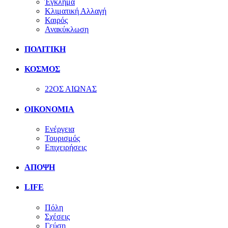
Έγκλημα
Κλιματική Αλλαγή
Καιρός
Ανακύκλωση
ΠΟΛΙΤΙΚΗ
ΚΟΣΜΟΣ
22ΟΣ ΑΙΩΝΑΣ
ΟΙΚΟΝΟΜΙΑ
Ενέργεια
Τουρισμός
Επιχειρήσεις
ΑΠΟΨΗ
LIFE
Πόλη
Σχέσεις
Γεύση