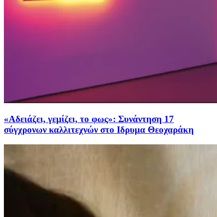
«Αδειάζει, γεμίζει, το φως»: Συνάντηση 17
σύγχρονων καλλιτεχνών στο Ιδρυμα Θεοχαράκη