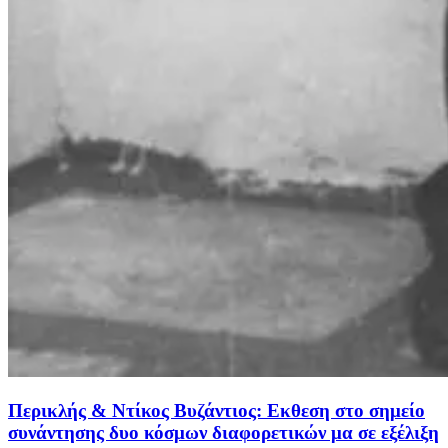
Περικλής & Ντίκος Βυζάντιος: Εκθεση στο σημείο
συνάντησης δυο κόσμων διαφορετικών μα σε εξέλιξη