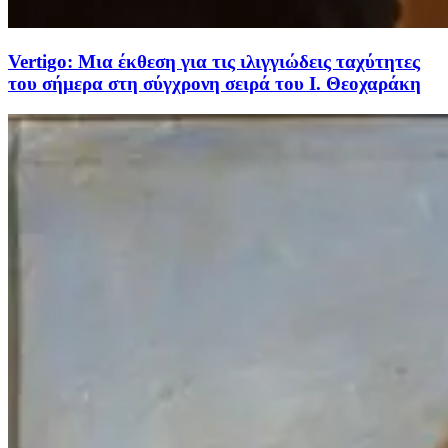
Vertigo: Μια έκθεση για τις ιλιγγιώδεις ταχύτητες
του σήμερα στη σύγχρονη σειρά του Ι. Θεοχαράκη