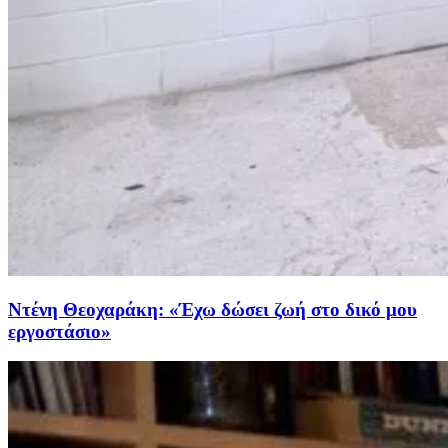
Ντένη Θεοχαράκη: «Έχω δώσει ζωή στο δικό μου
εργοστάσιο»