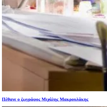
Πέθανε ο ζωγράφος Μιχάλης Μακρουλάκης