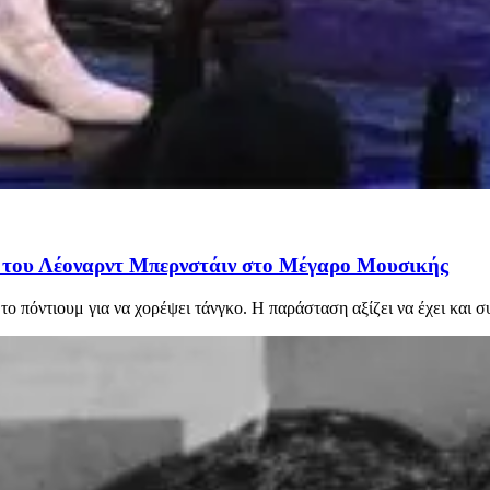
» του Λέοναρντ Μπερνστάιν στο Μέγαρο Μουσικής
 πόντιουμ για να χορέψει τάνγκο. Η παράσταση αξίζει να έχει και συ