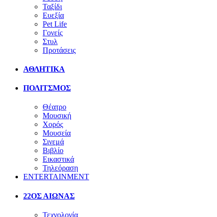
Ταξίδι
Ευεξία
Pet Life
Γονείς
Στυλ
Προτάσεις
ΑΘΛΗΤΙΚΑ
ΠΟΛΙΤΣΜΟΣ
Θέατρο
Μουσική
Χορός
Μουσεία
Σινεμά
Βιβλίο
Εικαστικά
Τηλεόραση
ENTERTAINMENT
22ΟΣ ΑΙΩΝΑΣ
Τεχνολογία