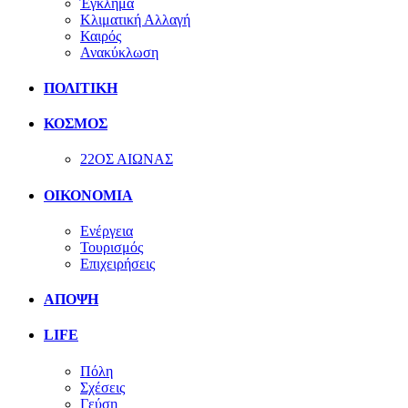
Έγκλημα
Κλιματική Αλλαγή
Καιρός
Ανακύκλωση
ΠΟΛΙΤΙΚΗ
ΚΟΣΜΟΣ
22ΟΣ ΑΙΩΝΑΣ
ΟΙΚΟΝΟΜΙΑ
Ενέργεια
Τουρισμός
Επιχειρήσεις
ΑΠΟΨΗ
LIFE
Πόλη
Σχέσεις
Γεύση