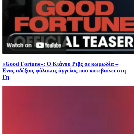
«Good Fortune»: Ο Κιάνου Ριβς σε κωμωδία –
Ενας αδέξιος φύλακας άγγελος που κατεβαίνει στη
Γη