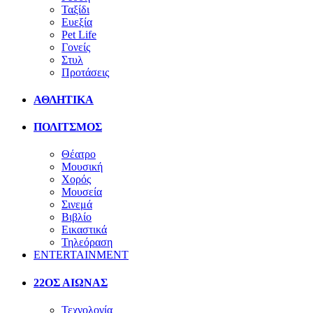
Ταξίδι
Ευεξία
Pet Life
Γονείς
Στυλ
Προτάσεις
ΑΘΛΗΤΙΚΑ
ΠΟΛΙΤΣΜΟΣ
Θέατρο
Μουσική
Χορός
Μουσεία
Σινεμά
Βιβλίο
Εικαστικά
Τηλεόραση
ENTERTAINMENT
22ΟΣ ΑΙΩΝΑΣ
Τεχνολογία