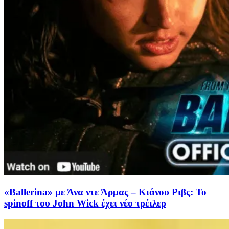
«Ballerina» με Άνα ντε Άρμας – Κιάνου Ριβς: Το
spinoff του John Wick έχει νέο τρέιλερ