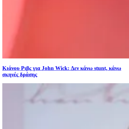
Κιάνου Ριβς για John Wick: Δεν κάνω stunt, κάνω
σκηνές δράσης