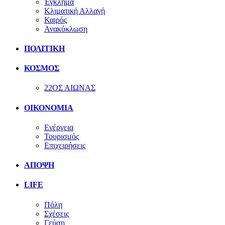
Έγκλημα
Κλιματική Αλλαγή
Καιρός
Ανακύκλωση
ΠΟΛΙΤΙΚΗ
ΚΟΣΜΟΣ
22ΟΣ ΑΙΩΝΑΣ
ΟΙΚΟΝΟΜΙΑ
Ενέργεια
Τουρισμός
Επιχειρήσεις
ΑΠΟΨΗ
LIFE
Πόλη
Σχέσεις
Γεύση