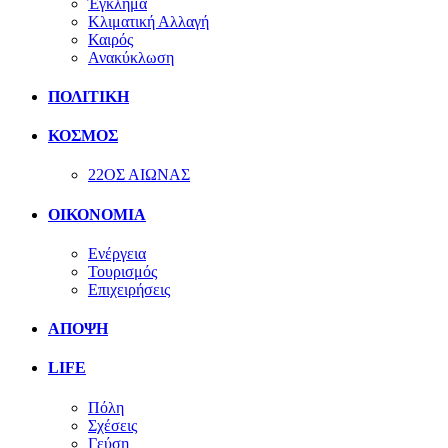
Έγκλημα
Κλιματική Αλλαγή
Καιρός
Ανακύκλωση
ΠΟΛΙΤΙΚΗ
ΚΟΣΜΟΣ
22ΟΣ ΑΙΩΝΑΣ
ΟΙΚΟΝΟΜΙΑ
Ενέργεια
Τουρισμός
Επιχειρήσεις
ΑΠΟΨΗ
LIFE
Πόλη
Σχέσεις
Γεύση