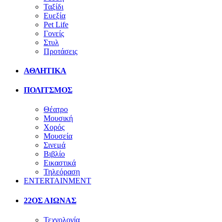
Ταξίδι
Ευεξία
Pet Life
Γονείς
Στυλ
Προτάσεις
ΑΘΛΗΤΙΚΑ
ΠΟΛΙΤΣΜΟΣ
Θέατρο
Μουσική
Χορός
Μουσεία
Σινεμά
Βιβλίο
Εικαστικά
Τηλεόραση
ENTERTAINMENT
22ΟΣ ΑΙΩΝΑΣ
Τεχνολογία