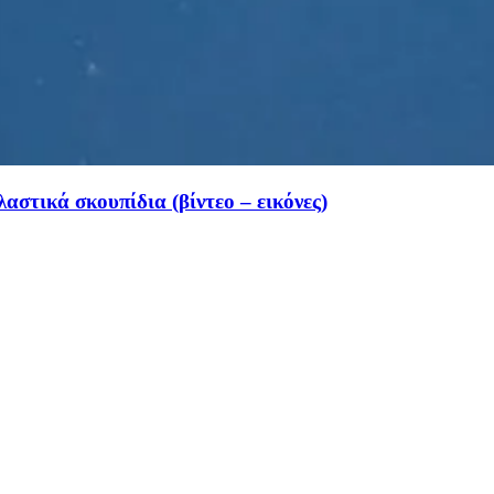
αστικά σκουπίδια (βίντεο – εικόνες)