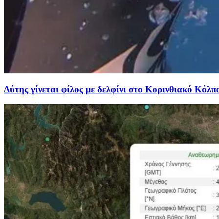
Δύτης γίνεται φίλος με δελφίνι στο Κορινθιακό Κόλπ