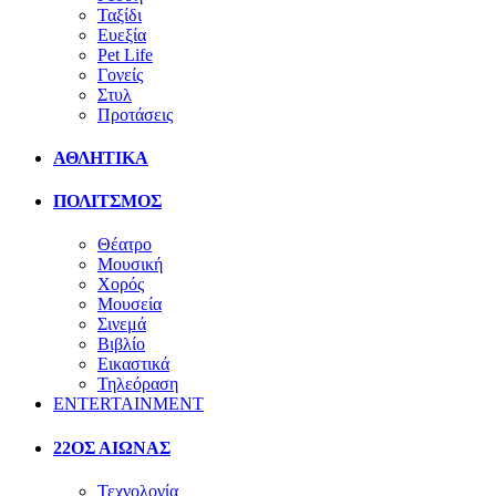
Ταξίδι
Ευεξία
Pet Life
Γονείς
Στυλ
Προτάσεις
ΑΘΛΗΤΙΚΑ
ΠΟΛΙΤΣΜΟΣ
Θέατρο
Μουσική
Χορός
Μουσεία
Σινεμά
Βιβλίο
Εικαστικά
Τηλεόραση
ENTERTAINMENT
22ΟΣ ΑΙΩΝΑΣ
Τεχνολογία