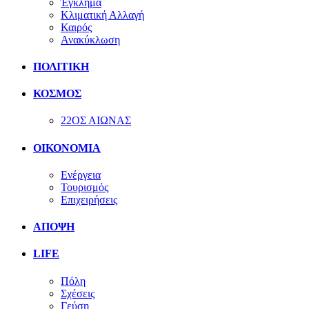
Έγκλημα
Κλιματική Αλλαγή
Καιρός
Ανακύκλωση
ΠΟΛΙΤΙΚΗ
ΚΟΣΜΟΣ
22ΟΣ ΑΙΩΝΑΣ
ΟΙΚΟΝΟΜΙΑ
Ενέργεια
Τουρισμός
Επιχειρήσεις
ΑΠΟΨΗ
LIFE
Πόλη
Σχέσεις
Γεύση