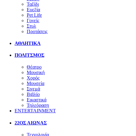
Ταξίδι
Ευεξία
Pet Life
Γονείς
Στυλ
Προτάσεις
ΑΘΛΗΤΙΚΑ
ΠΟΛΙΤΣΜΟΣ
Θέατρο
Μουσική
Χορός
Μουσεία
Σινεμά
Βιβλίο
Εικαστικά
Τηλεόραση
ENTERTAINMENT
22ΟΣ ΑΙΩΝΑΣ
Τεχνολογία