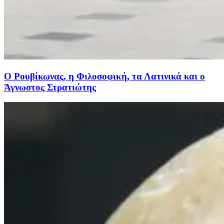
O Ρουβίκωνας, η Φιλοσοφική, τα Λατινικά και ο
Άγνωστος Στρατιώτης