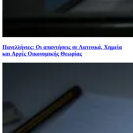
Πανελλήνιες: Οι απαντήσεις σε Λατινικά, Χημεία
και Αρχές Οικονομικής Θεωρίας