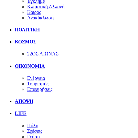
Έγκλημα
Κλιματική Αλλαγή
Καιρός
Ανακύκλωση
ΠΟΛΙΤΙΚΗ
ΚΟΣΜΟΣ
22ΟΣ ΑΙΩΝΑΣ
ΟΙΚΟΝΟΜΙΑ
Ενέργεια
Τουρισμός
Επιχειρήσεις
ΑΠΟΨΗ
LIFE
Πόλη
Σχέσεις
Γεύση