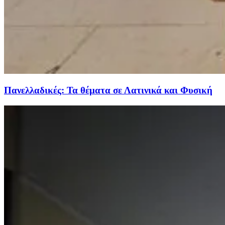
Πανελλαδικές: Τα θέματα σε Λατινικά και Φυσική